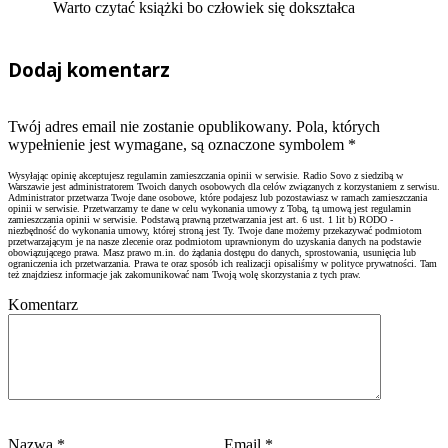
Warto czytać książki bo człowiek się dokształca
Dodaj komentarz
Twój adres email nie zostanie opublikowany. Pola, których
wypełnienie jest wymagane, są oznaczone symbolem
*
Wysyłając opinię akceptujesz regulamin zamieszczania opinii w serwisie. Radio Sovo z siedzibą w
Warszawie jest administratorem Twoich danych osobowych dla celów związanych z korzystaniem z serwisu.
Administrator przetwarza Twoje dane osobowe, które podajesz lub pozostawiasz w ramach zamieszczania
opinii w serwisie. Przetwarzamy te dane w celu wykonania umowy z Tobą, tą umową jest regulamin
zamieszczania opinii w serwisie. Podstawą prawną przetwarzania jest art. 6 ust. 1 lit b) RODO -
niezbędność do wykonania umowy, której stroną jest Ty. Twoje dane możemy przekazywać podmiotom
przetwarzającym je na nasze zlecenie oraz podmiotom uprawnionym do uzyskania danych na podstawie
obowiązującego prawa. Masz prawo m.in. do żądania dostępu do danych, sprostowania, usunięcia lub
ograniczenia ich przetwarzania. Prawa te oraz sposób ich realizacji opisaliśmy w polityce prywatności. Tam
też znajdziesz informacje jak zakomunikować nam Twoją wolę skorzystania z tych praw.
Komentarz
Nazwa
*
Email
*