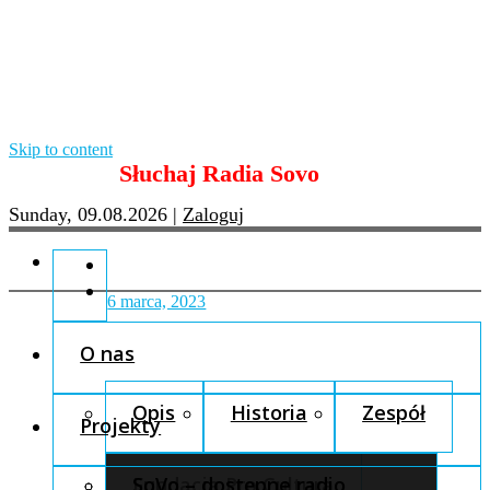
Skip to content
Słuchaj Radia Sovo
Sunday, 09.08.2026
|
Zaloguj
6 marca, 2023
O nas
Opis
Historia
Zespół
Projekty
Fundacja Pro Cultura
SoVo – dostępne radio