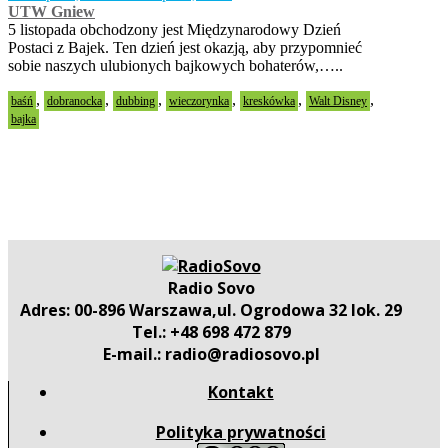
UTW Gniew
5 listopada obchodzony jest Międzynarodowy Dzień
Postaci z Bajek. Ten dzień jest okazją, aby przypomnieć
sobie naszych ulubionych bajkowych bohaterów,…..
,
,
,
,
,
,
baśń
dobranocka
dubbing
wieczorynka
kreskówka
Walt Disney
bajka
Radio Sovo
Adres: 00-896 Warszawa,ul. Ogrodowa 32 lok. 29
Tel.: +48 698 472 879
E-mail.: radio@radiosovo.pl
Kontakt
Polityka prywatności