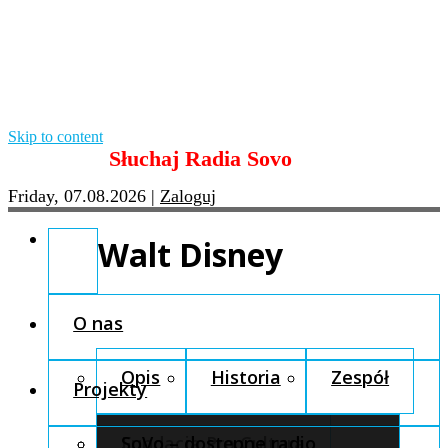
Skip to content
Słuchaj Radia Sovo
Friday, 07.08.2026
|
Zaloguj
Walt Disney
O nas
Opis
Historia
Zespół
Projekty
Fundacja Pro Cultura
SoVo – dostępne radio