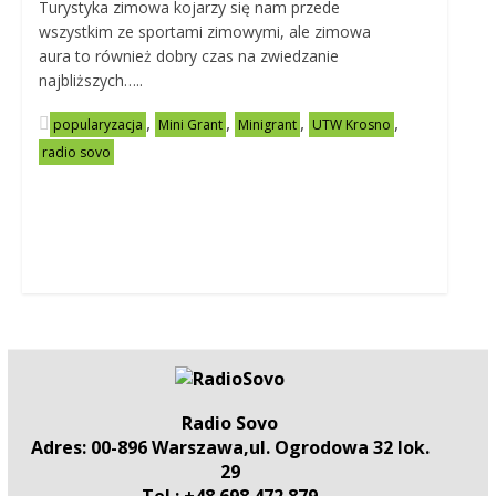
Turystyka zimowa kojarzy się nam przede
wszystkim ze sportami zimowymi, ale zimowa
aura to również dobry czas na zwiedzanie
najbliższych…..
,
,
,
,
popularyzacja
Mini Grant
Minigrant
UTW Krosno
radio sovo
Radio Sovo
Adres: 00-896 Warszawa,ul. Ogrodowa 32 lok.
29