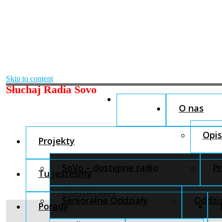
Skip to content
Słuchaj Radia Sovo
O nas
Opis
Projekty
SoVo – dostępne radio
Pr
Tu jesteśmy
internetowe
Senioralne Oddziały
Oddzia
Porady