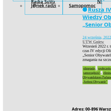
Radia SoVo
NI
J@nek radzi
Samopomoc
Rusza I
Wiedzy Ob
„Senior O
24 września, 202
UTW Gniew
Wrzesień 2022 r.
czas IV edycji O
„Senior Obywatel
zmagania na szcz
,
olimpiada
społeczeńs
,
samorządność
elimin
Obywatelskiego Parlam
„Srebrni Obywatele”
Adres: 00-896 Warsz