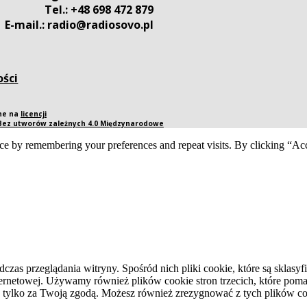
Tel.: +48 698 472 879
E-mail.: radio@radiosovo.pl
ości
pne na
licencji
 Bez utworów zależnych 4.0 Międzynarodowe
ce by remembering your preferences and repeat visits. By clicking “Acc
dczas przeglądania witryny. Spośród nich pliki cookie, które są skla
ernetowej. Używamy również plików cookie stron trzecich, które pomag
 tylko za Twoją zgodą. Możesz również zrezygnować z tych plików coo