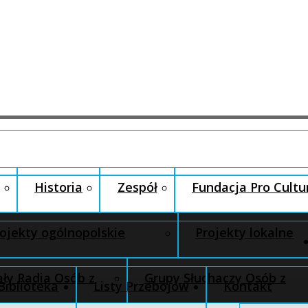
Historia
Zespół
Fundacja Pro Cultu
ojekty ogólnopolskie
Projekty lokalne
ły Radia Osób z
Grupy Słuchaczy Osób z
Biblioteka
Listy Przebojów
Kontakt