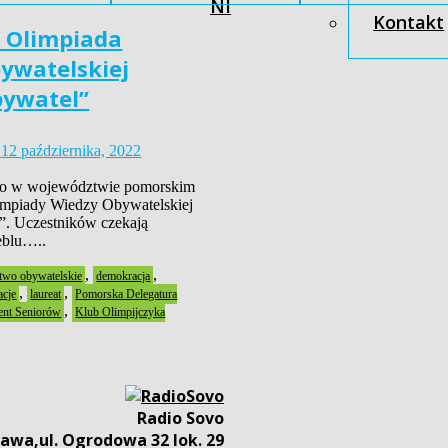
NI
Kontakt
V Olimpiada
ywatelskiej
bywatel”
2
12 października, 2022
 to w województwie pomorskim
limpiady Wiedzy Obywatelskiej
”. Uczestników czekają
eblu…..
,
,
two obywatelskie
demokracja
,
,
acje
laureat
Pomorska Delegatura
,
ent Seniorów
Klub Olimpijczyka
Radio Sovo
awa,ul. Ogrodowa 32 lok. 29