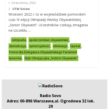
24 września, 2022
UTW Gniew
Wrzesień 2022 r. to w województwie pomorskim
czas IV edycji Olimpiady Wiedzy Obywatelskiej
„Senior Obywatel”. Uczestników czekają zmagania
na szczeblu…..
,
,
olimpiada
społeczeństwo obywatelskie
,
,
,
,
demokracja
samorządność
eliminacje
laureat
Pomorska Delegatura Obywatelskiego Parlament
,
Seniorów
Klub Olimpijczyka „Srebrni Obywatele”
Radio Sovo
Adres: 00-896 Warszawa,ul. Ogrodowa 32 lok.
29