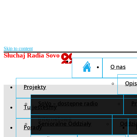
Skip to content
Słuchaj Radia Sovo
O nas
Opis
Projekty
SoVo – dostępne radio
Pr
Tu jesteśmy
internetowe
Senioralne Oddziały
Oddzia
Porady