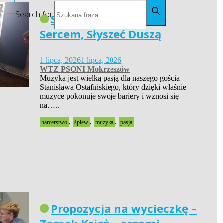
Search for:
Siła Pasji – Widzieć
Sercem, Słyszeć Duszą
1 lipca, 2026
1 lipca, 2026
WTZ PSONI Mokrzeszów
Muzyka jest wielką pasją dla naszego gościa
Stanisława Ostafińskiego, który dzięki właśnie
muzyce pokonuje swoje bariery i wznosi się
na…..
,
,
,
harcerstwo
śpiew
muzyka
pasja
Propozycja na wycieczkę –