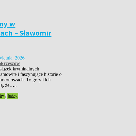
ny w
ach – Sławomir
wietnia, 2026
krzeszów
książek kryminalnych
amowite i fascynujące historie o
rkonoszach. To góry i ich
ją, że…..
,
óry
hobby