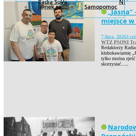
Radia SoVo
NI
J@nek radzi
Samopomoc
„Jasna” 
miejsce w
7 lipca, 2026
3 cz
WTZ PSONI Tc
Redaktorzy Radia
klubokawiarnię „J
tylko można zjeść
skorzystać…..
Narodow