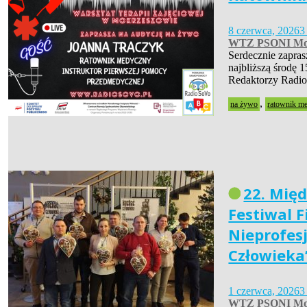
8 czerwca, 2026
3
WTZ PSONI Mo
Serdecznie zapra
najbliższą środę 1
Redaktorzy Radio
,
na żywo
ratownik m
22. Mię
Festiwal 
Nieprofes
Człowieka
1 czerwca, 2026
3
WTZ PSONI Mo