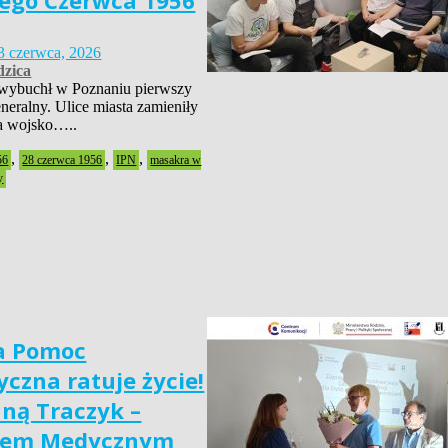
ego Czerwca 1956
3 czerwca, 2026
zica
wybuchł w Poznaniu pierwszy
neralny. Ulice miasta zamieniły
 a wojsko…..
,
,
,
56
28 czerwca 1956
IPN
masakra w
y
a Pomoc
czna ratuje życie!
nną Traczyk –
iem Medycznym