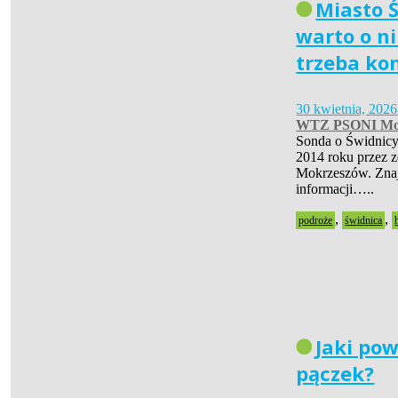
Miasto Ś
warto o ni
trzeba ko
30 kwietnia, 2026
WTZ PSONI Mo
Sonda o Świdnicy
2014 roku przez 
Mokrzeszów. Znaj
informacji…..
,
,
podroże
świdnica
Jaki pow
pączek?