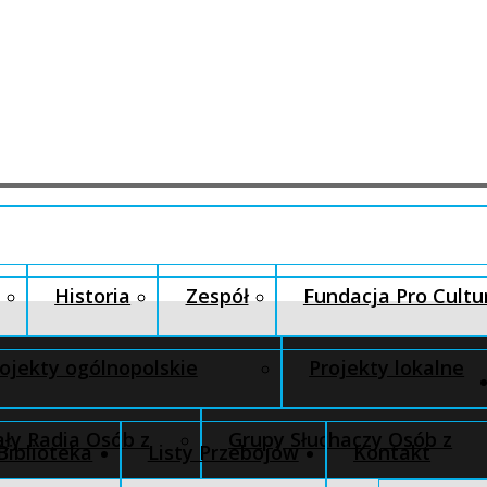
Historia
Zespół
Fundacja Pro Cultu
ojekty ogólnopolskie
Projekty lokalne
ły Radia Osób z
Grupy Słuchaczy Osób z
Biblioteka
Listy Przebojów
Kontakt