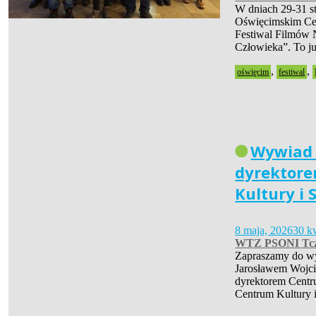
W dniach 29-31 s
Oświęcimskim Cen
Festiwal Filmów 
Człowieka”. To 
,
,
oświęcim
festiwal
Wywiad
dyrektor
Kultury i 
8 maja, 2026
30 k
WTZ PSONI Tc
Zapraszamy do w
Jarosławem Wojc
dyrektorem Centr
Centrum Kultury 