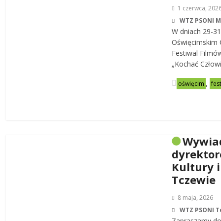
1 czerwca, 202
WTZ PSONI 
W dniach 29-31
Oświęcimskim C
Festiwal Filmó
„Kochać Człowi
,
oświęcim
fes
Wywia
dyrekto
Kultury i
Tczewie
8 maja, 2026
WTZ PSONI T
Zapraszamy do