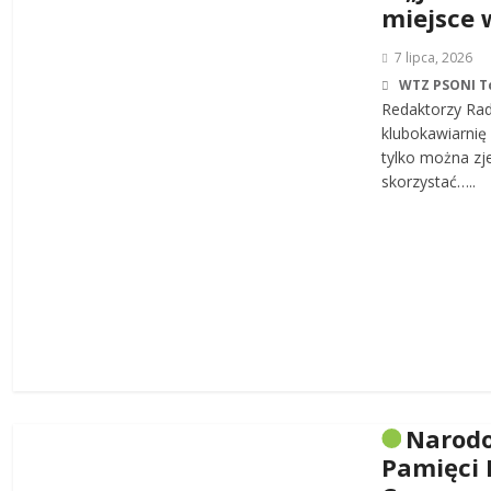
miejsce 
7 lipca, 2026
WTZ PSONI T
Redaktorzy Rad
klubokawiarnię 
tylko można zj
skorzystać…..
Narodo
Pamięci 