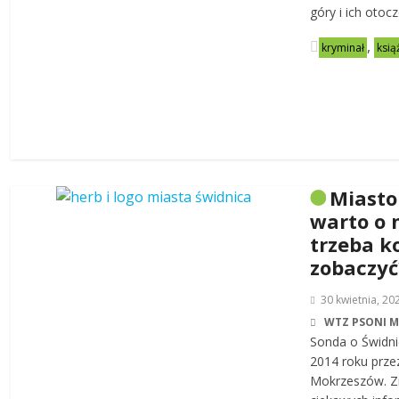
góry i ich otoc
,
kryminał
ksią
Miasto
warto o 
trzeba k
zobaczyć
30 kwietnia, 20
WTZ PSONI 
Sonda o Świdni
2014 roku prze
Mokrzeszów. Zn