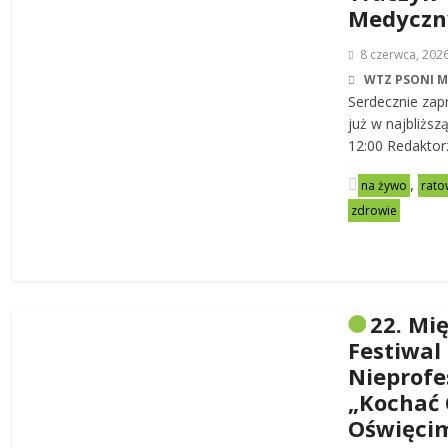
Medycz
8 czerwca, 202
WTZ PSONI 
Serdecznie zap
już w najbliższ
12:00 Redaktor
,
na żywo
rato
zdrowie
22. Mi
Festiwal
Nieprofe
„Kochać 
Oświęci