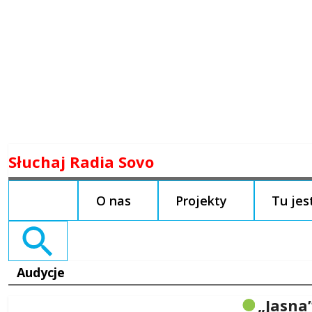
Skip
Słuchaj Radia Sovo
to
content
O nas
Projekty
Tu je
Search
for:
Audycje
„Jasna