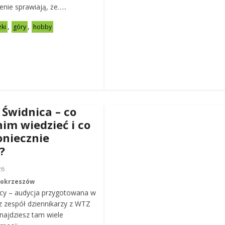
zenie sprawiają, że…..
,
,
żki
góry
hobby
 Świdnica – co
nim wiedzieć i co
oniecznie
?
26
Mokrzeszów
cy – audycja przygotowana w
z zespół dziennikarzy z WTZ
ajdziesz tam wiele