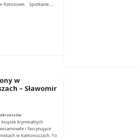
 Rzeszowie. Spotkanie…..
iony w
zach – Sławomir
Mokrzeszów
a książek kryminalnych
iesamowite i fascynujące
roniskach w Karkonoszach. To