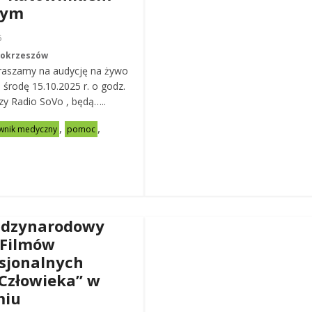
nym
6
Mokrzeszów
raszamy na audycję na żywo
ą środę 15.10.2025 r. o godz.
zy Radio SoVo , będą…..
,
,
wnik medyczny
pomoc
ędzynarodowy
 Filmów
sjonalnych
Człowieka” w
miu