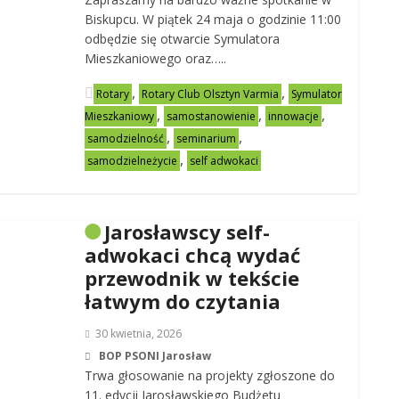
Biskupcu. W piątek 24 maja o godzinie 11:00
odbędzie się otwarcie Symulatora
Mieszkaniowego oraz…..
,
,
Rotary
Rotary Club Olsztyn Varmia
Symulator
,
,
,
Mieszkaniowy
samostanowienie
innowacje
,
,
samodzielność
seminarium
,
samodzielneżycie
self adwokaci
Jarosławscy self-
adwokaci chcą wydać
przewodnik w tekście
łatwym do czytania
30 kwietnia, 2026
BOP PSONI Jarosław
Trwa głosowanie na projekty zgłoszone do
11. edycji Jarosławskiego Budżetu