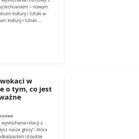
ojciechowskim – nowym
trum Kultury i Sztuki w
m Kultury i Sztuki…..
dwokaci w
e o tym, co jest
 ważne
arosław
wysłuchania relacji z
łysz nasze głosy”, która
odkarpackim Urzędzie