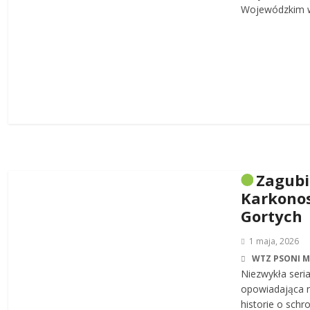
Wojewódzkim w
Zagub
Karkonos
Gortych
1 maja, 2026
WTZ PSONI 
Niezwykła seri
opowiadająca n
historie o sch