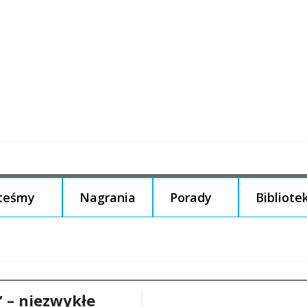
steśmy
Nagrania
Porady
Bibliote
” – niezwykłe