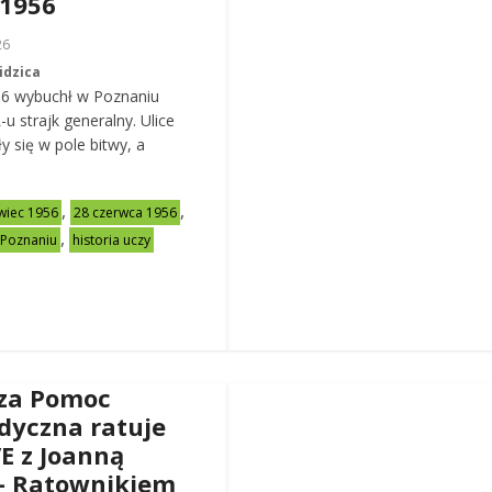
 1956
26
idzica
56 wybuchł w Poznaniu
u strajk generalny. Ulice
y się w pole bitwy, a
,
,
wiec 1956
28 czerwca 1956
,
 Poznaniu
historia uczy
za Pomoc
dyczna ratuje
VE z Joanną
– Ratownikiem