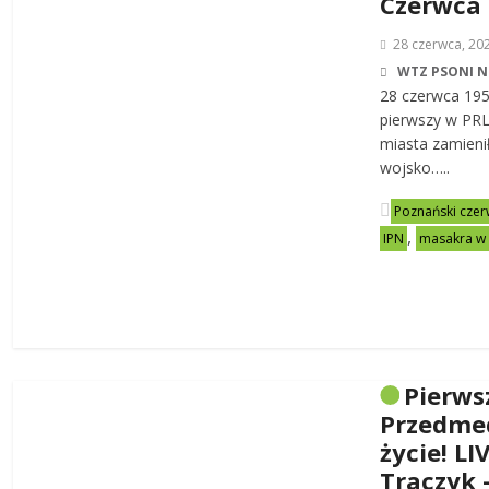
Czerwca
28 czerwca, 20
WTZ PSONI N
28 czerwca 19
pierwszy w PRL-
miasta zamienił
wojsko…..
Poznański czer
,
IPN
masakra w
Pierws
Przedme
życie! LI
Traczyk 