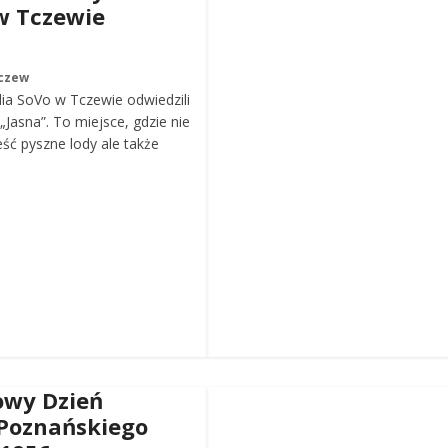
w Tczewie
czew
ia SoVo w Tczewie odwiedzili
„Jasna”. To miejsce, gdzie nie
eść pyszne lody ale także
wy Dzień
Poznańskiego