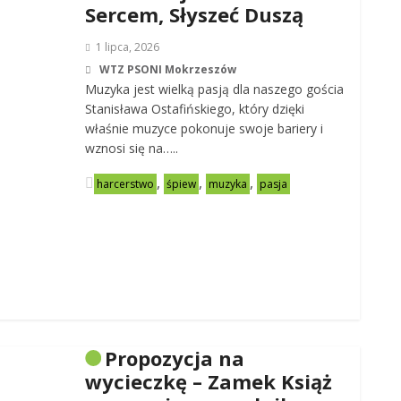
Sercem, Słyszeć Duszą
1 lipca, 2026
WTZ PSONI Mokrzeszów
Muzyka jest wielką pasją dla naszego gościa
Stanisława Ostafińskiego, który dzięki
właśnie muzyce pokonuje swoje bariery i
wznosi się na…..
,
,
,
harcerstwo
śpiew
muzyka
pasja
Propozycja na
wycieczkę – Zamek Książ