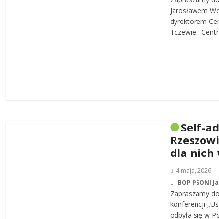
Jarosławem W
dyrektorem Cen
Tczewie. Centru
Self-a
Rzeszowi
dla nich
4 maja, 2026
BOP PSONI J
Zapraszamy do 
konferencji „Us
odbyła się w P