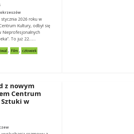
6
Mokrzeszów
 stycznia 2026 roku w
entrum Kultury, odbył się
w Nieprofesjonalnych
eka”. To już 22……
,
,
tiwal
Film
człowiek
d z nowym
rem Centrum
 Sztuki w
czew
 wysłuchania rozmowy z