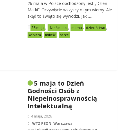
26 maja w Polsce obchodzony jest „Dzień
Matki”. Oczywiście wszyscy o tym wiemy. Ale
skąd to święto się wywodzi, jak…..
,
,
,
,
26 maja
dzień matki
mama
dzieciństwo
,
,
kobieta
miłość
serce
5 maja to Dzień
Godności Osób z
Niepełnosprawnością
Intelektualną
4 maja, 2026
WTZ PSONI Warszawa
z tej okazji zapraszamy słuchaczy do