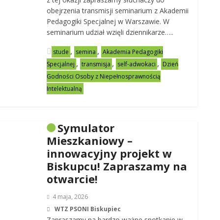
obejrzenia transmisji seminarium z Akademii
Pedagogiki Specjalnej w Warszawie. W
seminarium udział wzięli dziennikarze…..
,
,
stude
semina
Akademia Pedagogiki
,
,
,
Specjalnej
transmisja
self-adwokaci
Dzień
Godności Osoby z Niepełnosprawnością
Intelektualną
Symulator
Mieszkaniowy –
innowacyjny projekt w
Biskupcu! Zapraszamy na
otwarcie!
4 maja, 2026
WTZ PSONI Biskupiec
Zapraszamy na bardzo ważne spotkanie w