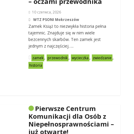
– oczami przewodnika
10 czerwca, 2026
WTZ PSONI Mokrzeszów
Zamek Książ to niezwykła historia pełna
tajemnic. Znajduje się w nim wiele
bezcennych skarbów. Ten zamek jest
jednym z najczęściej…..
,
,
,
,
zamek
przewodnik
wycieczka
zwiedzanie
historia
Pierwsze Centrum
Komunikacji dla Osób z
Niepełnosprawnościami –
już otwarte!