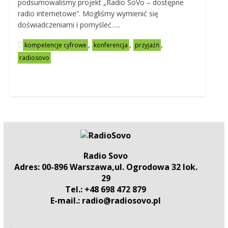
podsumowaliśmy projekt „Radio SoVo – dostępne
radio internetowe”. Mogliśmy wymienić się
doświadczeniami i pomyśleć…..
,
,
,
kompetencje cyfrowe
konferencja
przyjaźń
radiosovo
Radio Sovo
Adres: 00-896 Warszawa,ul. Ogrodowa 32 lok.
29
Tel.: +48 698 472 879
E-mail.: radio@radiosovo.pl