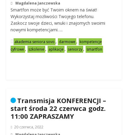
Magdalena Janczewska
Smartfon może być Twoim oknem na świat!
Wykorzystaj możliwości Twojego telefonu.
Zaskocz swoje dzieci, wnuki i znajomych swoimi
nowymi kompetencjami…..
,
,
akademia seniora sovo
darmowe
kompetencje
,
,
,
,
cyfrowe
szkolenie
aplikacje
seniorzy
smartfon
Transmisja KONFERENCJI –
start środa 22 czerwca godz.
11:00 ZAPRASZAMY
20 czerwca, 2022
Magdalena Janczewska