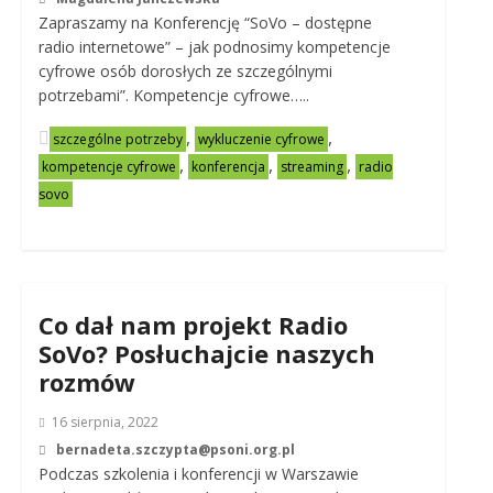
Zapraszamy na Konferencję “SoVo – dostępne
radio internetowe” – jak podnosimy kompetencje
cyfrowe osób dorosłych ze szczególnymi
potrzebami”. Kompetencje cyfrowe…..
,
,
szczególne potrzeby
wykluczenie cyfrowe
,
,
,
kompetencje cyfrowe
konferencja
streaming
radio
sovo
Co dał nam projekt Radio
SoVo? Posłuchajcie naszych
rozmów
16 sierpnia, 2022
bernadeta.szczypta@psoni.org.pl
Podczas szkolenia i konferencji w Warszawie