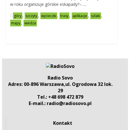
w roku organizuje górskie eskapady?–…..
,
,
,
,
,
,
góry
szczyty
wycieczki
trasy
aplikacje
szlaki
,
mapy
wiedza
Radio Sovo
Adres: 00-896 Warszawa,ul. Ogrodowa 32 lok.
29
Tel.: +48 698 472 879
E-mail.: radio@radiosovo.pl
Kontakt