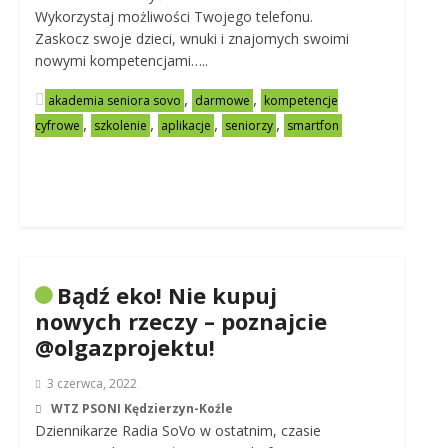
Wykorzystaj możliwości Twojego telefonu.
Zaskocz swoje dzieci, wnuki i znajomych swoimi
nowymi kompetencjami…..
,
,
akademia seniora sovo
darmowe
kompetencje
,
,
,
,
cyfrowe
szkolenie
aplikacje
seniorzy
smartfon
Bądź eko! Nie kupuj
nowych rzeczy – poznajcie
@olgazprojektu!
3 czerwca, 2022
WTZ PSONI Kędzierzyn-Koźle
Dziennikarze Radia SoVo w ostatnim, czasie