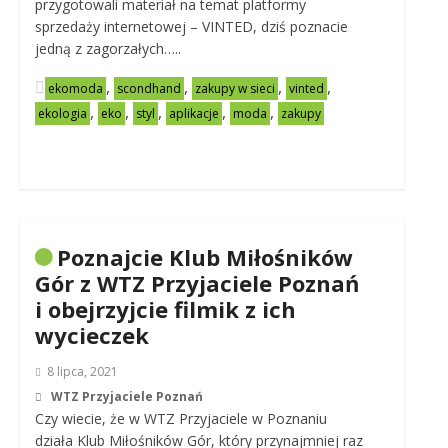
przygotowali materiał na temat platformy
sprzedaży internetowej – VINTED, dziś poznacie
jedną z zagorzałych…..
,
,
,
,
ekomoda
scondhand
zakupy w sieci
vinted
,
,
,
,
,
ekologia
eko
styl
aplikacje
moda
zakupy
Poznajcie Klub Miłośników
Gór z WTZ Przyjaciele Poznań
i obejrzyjcie filmik z ich
wycieczek
8 lipca, 2021
WTZ Przyjaciele Poznań
Czy wiecie, że w WTZ Przyjaciele w Poznaniu
działa Klub Miłośników Gór, który przynajmniej raz