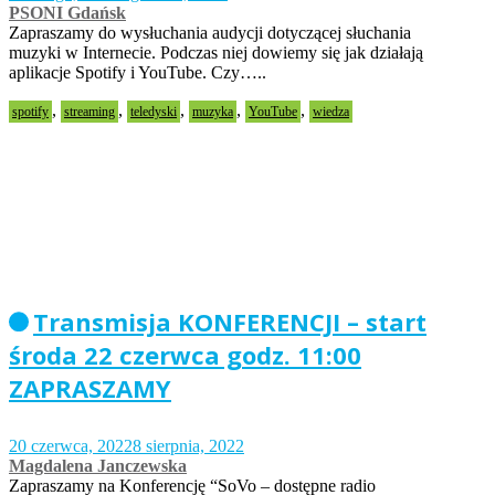
PSONI Gdańsk
Zapraszamy do wysłuchania audycji dotyczącej słuchania
muzyki w Internecie. Podczas niej dowiemy się jak działają
aplikacje Spotify i YouTube. Czy…..
,
,
,
,
,
spotify
streaming
teledyski
muzyka
YouTube
wiedza
Transmisja KONFERENCJI – start
środa 22 czerwca godz. 11:00
ZAPRASZAMY
20 czerwca, 2022
8 sierpnia, 2022
Magdalena Janczewska
Zapraszamy na Konferencję “SoVo – dostępne radio