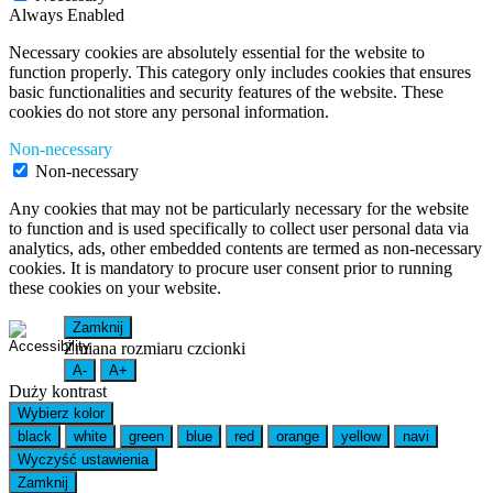
Always Enabled
Necessary cookies are absolutely essential for the website to
function properly. This category only includes cookies that ensures
basic functionalities and security features of the website. These
cookies do not store any personal information.
Non-necessary
Non-necessary
Any cookies that may not be particularly necessary for the website
to function and is used specifically to collect user personal data via
analytics, ads, other embedded contents are termed as non-necessary
cookies. It is mandatory to procure user consent prior to running
these cookies on your website.
Zamknij
Zmiana rozmiaru czcionki
A-
A+
Duży kontrast
Wybierz kolor
black
white
green
blue
red
orange
yellow
navi
Wyczyść ustawienia
Zamknij