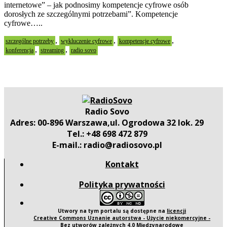
internetowe” – jak podnosimy kompetencje cyfrowe osób
dorosłych ze szczególnymi potrzebami”. Kompetencje
cyfrowe…..
,
,
,
szczególne potrzeby
wykluczenie cyfrowe
kompetencje cyfrowe
,
,
konferencja
streaming
radio sovo
Radio Sovo
Adres: 00-896 Warszawa,ul. Ogrodowa 32 lok. 29
Tel.: +48 698 472 879
E-mail.: radio@radiosovo.pl
Kontakt
Polityka prywatności
Utwory na tym portalu są dostępne na
licencji
Creative Commons Uznanie autorstwa - Użycie niekomercyjne -
Bez utworów zależnych 4.0 Międzynarodowe