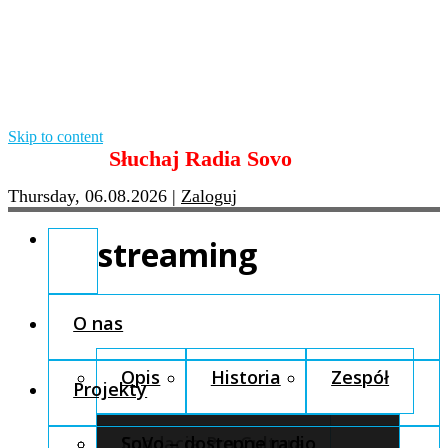
Skip to content
Słuchaj Radia Sovo
Thursday, 06.08.2026
|
Zaloguj
streaming
O nas
Opis
Historia
Zespół
Projekty
Fundacja Pro Cultura
SoVo – dostępne radio