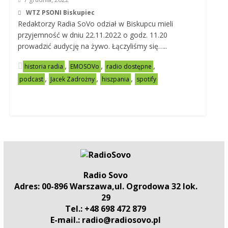
WTZ PSONI Biskupiec
Redaktorzy Radia SoVo odział w Biskupcu mieli
przyjemność w dniu 22.11.2022 o godz. 11.20
prowadzić audycję na żywo. Łączyliśmy się…..
,
,
,
historia radia
EMOSOVo
radio dostępne
,
,
,
podcast
Jacek Zadrożny
hiszpania
spotify
Radio Sovo
Adres: 00-896 Warszawa,ul. Ogrodowa 32 lok.
29
Tel.: +48 698 472 879
E-mail.: radio@radiosovo.pl