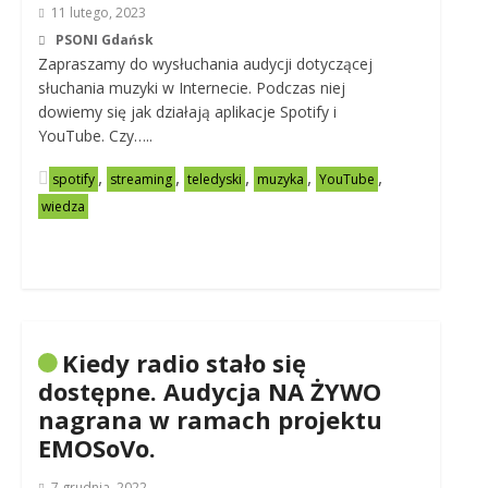
11 lutego, 2023
PSONI Gdańsk
Zapraszamy do wysłuchania audycji dotyczącej
słuchania muzyki w Internecie. Podczas niej
dowiemy się jak działają aplikacje Spotify i
YouTube. Czy…..
,
,
,
,
,
spotify
streaming
teledyski
muzyka
YouTube
wiedza
Kiedy radio stało się
dostępne. Audycja NA ŻYWO
nagrana w ramach projektu
EMOSoVo.
7 grudnia, 2022