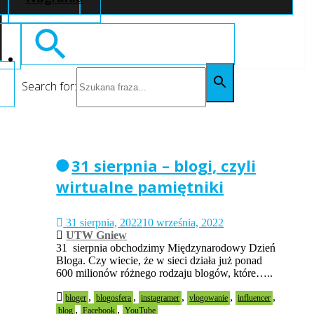
Search for:
31 sierpnia – blogi, czyli
wirtualne pamiętniki
31 sierpnia, 2022
10 września, 2022
UTW Gniew
31 sierpnia obchodzimy Międzynarodowy Dzień
Bloga. Czy wiecie, że w sieci działa już ponad
600 milionów różnego rodzaju blogów, które…..
,
,
,
,
,
bloger
blogosfera
instagramer
vlogowanie
influencer
,
,
blog
Facebook
YouTube