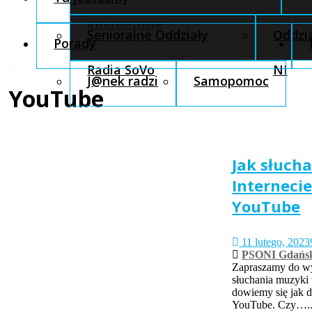
internetowe
Senioralne Oddziały
Oddzia
Porady
Radia SoVo
NI
J@nek radzi
Samopomoc
YouTube
Jak słuch
Internecie
YouTube
11 lutego, 2023
PSONI Gdańs
Zapraszamy do wy
słuchania muzyki 
dowiemy się jak dz
YouTube. Czy….