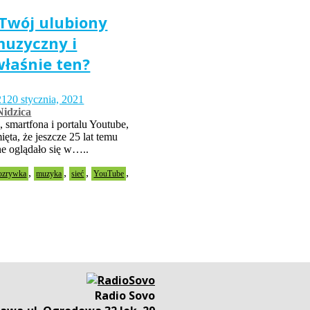
Twój ulubiony
muzyczny i
właśnie ten?
21
20 stycznia, 2021
idzica
, smartfona i portalu Youtube,
ęta, że jeszcze 25 lat temu
ne oglądało się w…..
,
,
,
,
ozrywka
muzyka
sieć
YouTube
Radio Sovo