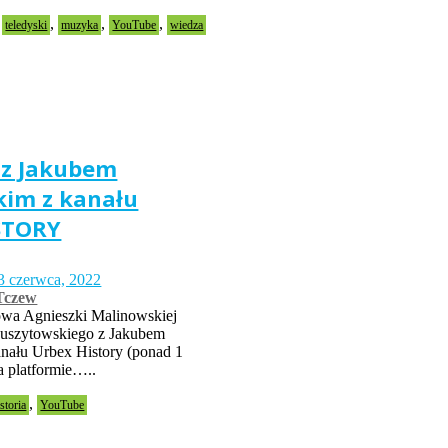
,
,
,
,
teledyski
muzyka
YouTube
wiedza
z Jakubem
im z kanału
STORY
3 czerwca, 2022
Tczew
wa Agnieszki Malinowskiej
Muszytowskiego z Jakubem
nału Urbex History (ponad 1
a platformie…..
,
istoria
YouTube