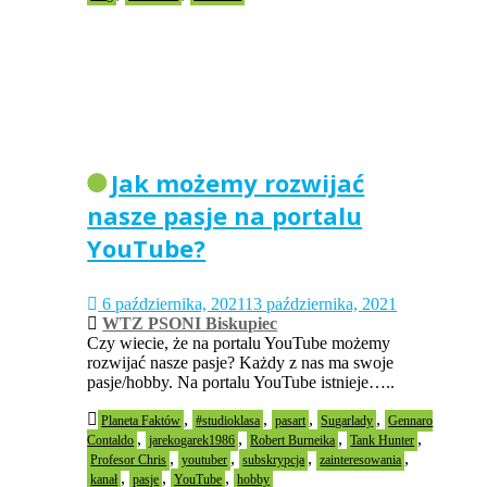
Jak możemy rozwijać
nasze pasje na portalu
YouTube?
6 października, 2021
13 października, 2021
WTZ PSONI Biskupiec
Czy wiecie, że na portalu YouTube możemy
rozwijać nasze pasje? Każdy z nas ma swoje
pasje/hobby. Na portalu YouTube istnieje…..
,
,
,
,
Planeta Faktów
#studioklasa
pasart
Sugarlady
Gennaro
,
,
,
,
Contaldo
jarekogarek1986
Robert Burneika
Tank Hunter
,
,
,
,
Profesor Chris
youtuber
subskrypcja
zainteresowania
,
,
,
kanał
pasje
YouTube
hobby