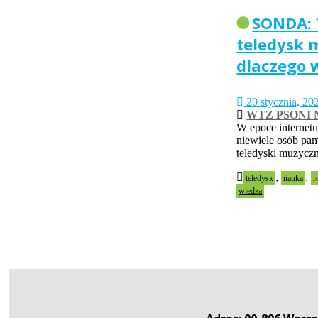
SONDA: 
teledysk 
dlaczego 
20 stycznia, 20
WTZ PSONI N
W epoce internetu
niewiele osób pami
teledyski muzycz
,
,
teledysk
nauka
r
wiedza