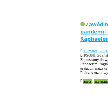
Zawód m
pandemii 
Raphaele
16 marca, 2021
PSONI Gdańs
Zapraszamy do w
Raphaelem Rogińs
grającym muzykę 
Podczas rozmowy
,
muzyk
muzyka pan