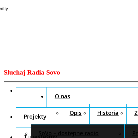
Skip
Słuchaj Radia Sovo
to
content
O nas
Opis
Historia
Z
Projekty
SoVo – dostępne radio
Pr
Tu jesteśmy