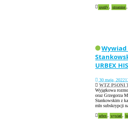
,
spotify
streaming
Wywiad 
Stankowsk
URBEX HI
30 maja, 2022
1
WTZ PSONI 
Wyjątkowa rozmo
oraz Grzegorza 
Stankowskim z ka
mln subskrypcji n
,
,
urbex
wywiad
h