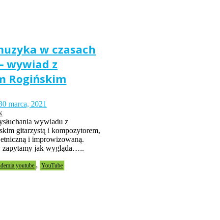
uzyka w czasach
– wywiad z
m Rogińskim
30 marca, 2021
k
ysłuchania wywiadu z
kim gitarzystą i kompozytorem,
etniczną i improwizowaną.
 zapytamy jak wygląda…..
,
demia youtube
YouTube