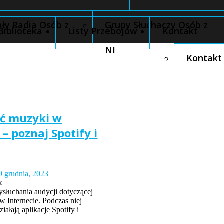
ły Radia Osób z
Grupy Słuchaczy Osób z
Biblioteka
Listy Przebojów
Kontakt
NI
Kontakt
ać muzyki w
 – poznaj Spotify i
9 grudnia, 2023
k
słuchania audycji dotyczącej
w Internecie. Podczas niej
iałają aplikacje Spotify i
.