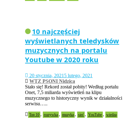
10 najczęściej
wyświetlanych teledysków
muzycznych na portalu
Youtube w 2020 roku
20 stycznia, 2021
5 lutego, 2021
WTZ PSONI Nidzica
Stało się! Rekord został pobity! Według portalu
Onet, 7,5 miliarda wyświetleń na klipu
muzycznego to historyczny wynik w działalności
serwisu…..
,
,
,
,
,
Top 10
rozrywka
muzyka
sieć
YouTube
wiedza