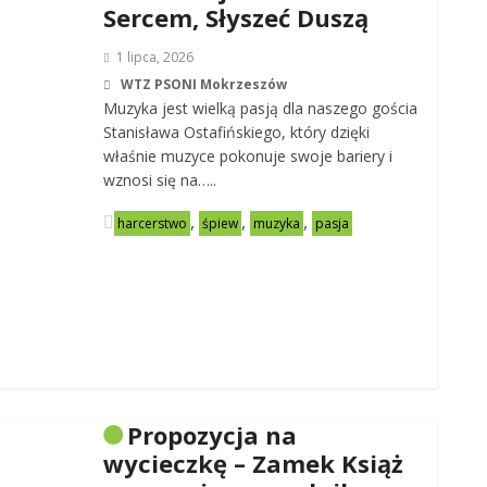
Sercem, Słyszeć Duszą
1 lipca, 2026
WTZ PSONI Mokrzeszów
Muzyka jest wielką pasją dla naszego gościa
Stanisława Ostafińskiego, który dzięki
właśnie muzyce pokonuje swoje bariery i
wznosi się na…..
,
,
,
harcerstwo
śpiew
muzyka
pasja
Propozycja na
wycieczkę – Zamek Książ