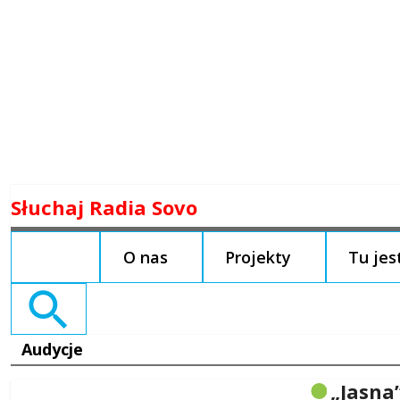
Skip
Słuchaj Radia Sovo
to
content
O nas
Projekty
Tu je
Search
for:
Audycje
„Jasna