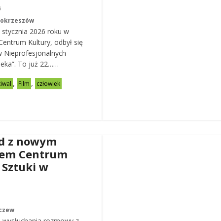
6
Mokrzeszów
 stycznia 2026 roku w
entrum Kultury, odbył się
w Nieprofesjonalnych
eka”. To już 22……
,
,
tiwal
Film
człowiek
d z nowym
rem Centrum
 Sztuki w
czew
 wysłuchania rozmowy z