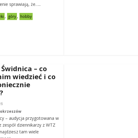
zenie sprawiają, że…..
,
,
żki
góry
hobby
 Świdnica – co
nim wiedzieć i co
oniecznie
?
26
Mokrzeszów
cy – audycja przygotowana w
z zespół dziennikarzy z WTZ
ajdziesz tam wiele