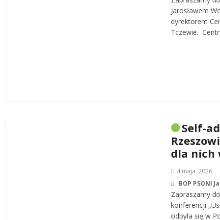
Jarosławem W
dyrektorem Cen
Tczewie. Centru
Self-a
Rzeszowi
dla nich
4 maja, 2026
BOP PSONI J
Zapraszamy do 
konferencji „Us
odbyła się w P