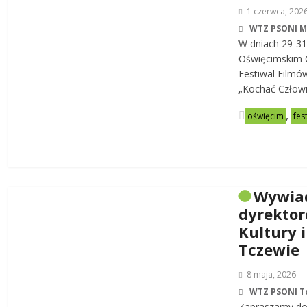
1 czerwca, 202
WTZ PSONI 
W dniach 29-31
Oświęcimskim C
Festiwal Filmó
„Kochać Człowi
,
oświęcim
fes
Wywia
dyrekto
Kultury i
Tczewie
8 maja, 2026
WTZ PSONI T
Zapraszamy do