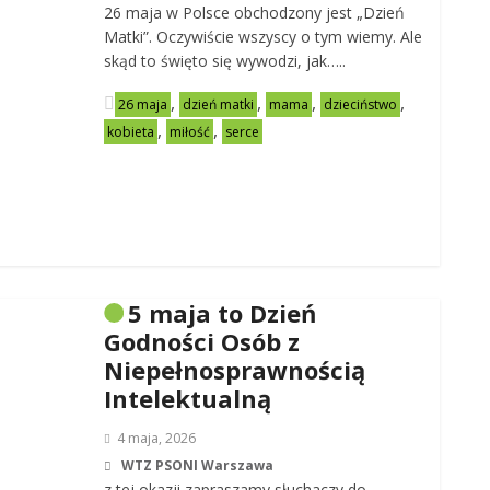
26 maja w Polsce obchodzony jest „Dzień
Matki”. Oczywiście wszyscy o tym wiemy. Ale
skąd to święto się wywodzi, jak…..
,
,
,
,
26 maja
dzień matki
mama
dzieciństwo
,
,
kobieta
miłość
serce
5 maja to Dzień
Godności Osób z
Niepełnosprawnością
Intelektualną
4 maja, 2026
WTZ PSONI Warszawa
z tej okazji zapraszamy słuchaczy do