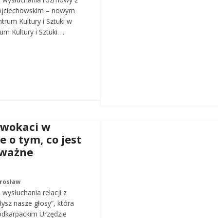
ojciechowskim – nowym
trum Kultury i Sztuki w
m Kultury i Sztuki…..
dwokaci w
e o tym, co jest
 ważne
arosław
wysłuchania relacji z
łysz nasze głosy”, która
odkarpackim Urzędzie