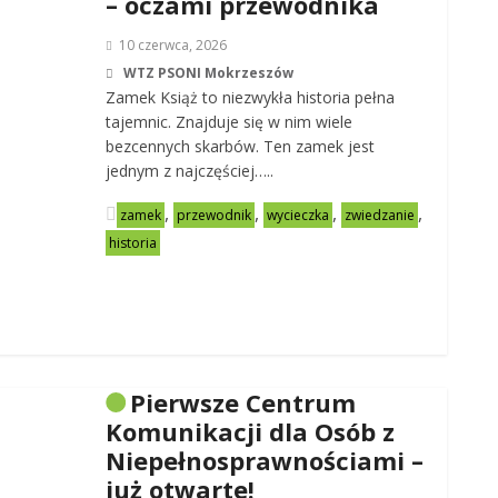
– oczami przewodnika
10 czerwca, 2026
WTZ PSONI Mokrzeszów
Zamek Książ to niezwykła historia pełna
tajemnic. Znajduje się w nim wiele
bezcennych skarbów. Ten zamek jest
jednym z najczęściej…..
,
,
,
,
zamek
przewodnik
wycieczka
zwiedzanie
historia
Pierwsze Centrum
Komunikacji dla Osób z
Niepełnosprawnościami –
już otwarte!