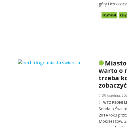
góry i ich otoc
,
kryminał
ksią
Miasto
warto o 
trzeba k
zobaczyć
30 kwietnia, 20
WTZ PSONI 
Sonda o Świdni
2014 roku prze
Mokrzeszów. Zn