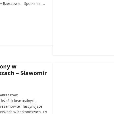
 Rzeszowie. Spotkanie…..
iony w
zach – Sławomir
Mokrzeszów
a książek kryminalnych
iesamowite i fascynujące
roniskach w Karkonoszach. To