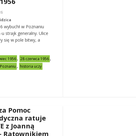
 1956
26
idzica
56 wybuchł w Poznaniu
u strajk generalny. Ulice
y się w pole bitwy, a
,
,
wiec 1956
28 czerwca 1956
,
 Poznaniu
historia uczy
za Pomoc
dyczna ratuje
VE z Joanną
– Ratownikiem