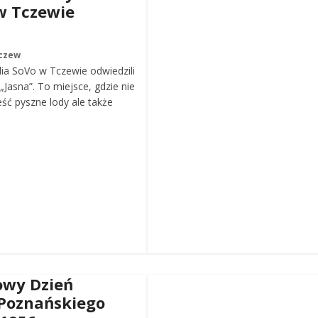
w Tczewie
czew
ia SoVo w Tczewie odwiedzili
„Jasna”. To miejsce, gdzie nie
eść pyszne lody ale także
wy Dzień
Poznańskiego