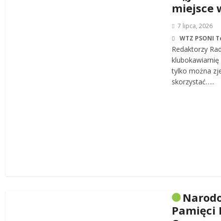
miejsce 
7 lipca, 2026
WTZ PSONI T
Redaktorzy Rad
klubokawiarnię 
tylko można zj
skorzystać…..
Narodo
Pamięci 