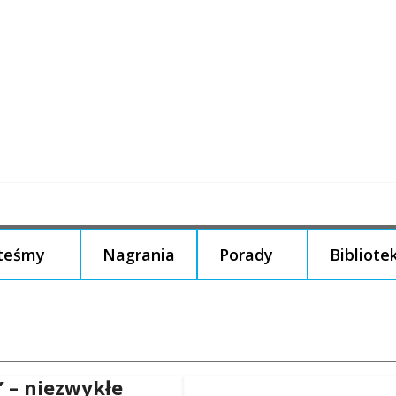
steśmy
Nagrania
Porady
Bibliote
” – niezwykłe