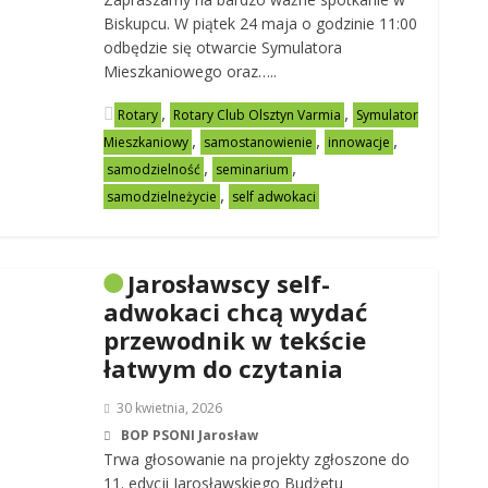
Biskupcu. W piątek 24 maja o godzinie 11:00
odbędzie się otwarcie Symulatora
Mieszkaniowego oraz…..
,
,
Rotary
Rotary Club Olsztyn Varmia
Symulator
,
,
,
Mieszkaniowy
samostanowienie
innowacje
,
,
samodzielność
seminarium
,
samodzielneżycie
self adwokaci
Jarosławscy self-
adwokaci chcą wydać
przewodnik w tekście
łatwym do czytania
30 kwietnia, 2026
BOP PSONI Jarosław
Trwa głosowanie na projekty zgłoszone do
11. edycji Jarosławskiego Budżetu