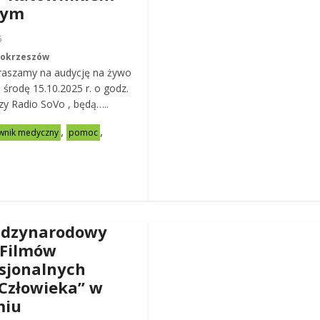
nym
6
Mokrzeszów
raszamy na audycję na żywo
ą środę 15.10.2025 r. o godz.
zy Radio SoVo , będą…..
,
,
wnik medyczny
pomoc
ędzynarodowy
 Filmów
sjonalnych
Człowieka” w
miu