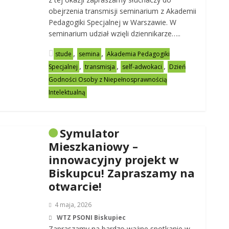
obejrzenia transmisji seminarium z Akademii
Pedagogiki Specjalnej w Warszawie. W
seminarium udział wzięli dziennikarze…..
,
,
stude
semina
Akademia Pedagogiki
,
,
,
Specjalnej
transmisja
self-adwokaci
Dzień
Godności Osoby z Niepełnosprawnością
Intelektualną
Symulator
Mieszkaniowy –
innowacyjny projekt w
Biskupcu! Zapraszamy na
otwarcie!
4 maja, 2026
WTZ PSONI Biskupiec
Zapraszamy na bardzo ważne spotkanie w