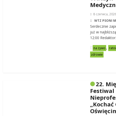
Medycz
8 czerwca, 202
WTZ PSONI 
Serdecznie zap
już w najbliższ
12:00 Redaktor
,
na żywo
rato
zdrowie
22. Mi
Festiwal
Nieprofe
„Kochać 
Oświęci