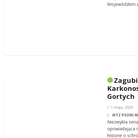
Wojewódzkim w
Zagub
Karkonos
Gortych
1 maja, 2026
WTZ PSONI 
Niezwykła seri
opowiadająca n
historie o sch