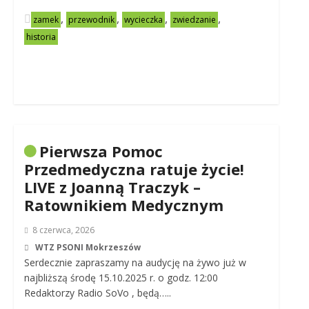
,
,
,
,
zamek
przewodnik
wycieczka
zwiedzanie
historia
Pierwsza Pomoc
Przedmedyczna ratuje życie!
LIVE z Joanną Traczyk –
Ratownikiem Medycznym
8 czerwca, 2026
WTZ PSONI Mokrzeszów
Serdecznie zapraszamy na audycję na żywo już w
najbliższą środę 15.10.2025 r. o godz. 12:00
Redaktorzy Radio SoVo , będą…..