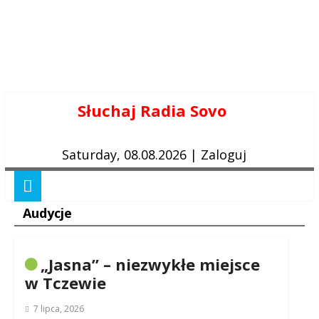
Skip
Słuchaj Radia Sovo
to
content
Saturday, 08.08.2026
|
Zaloguj
Audycje
„Jasna” – niezwykłe miejsce
w Tczewie
7 lipca, 2026