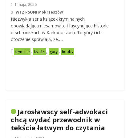
1 maja, 2026
WTZ PSONI Mokrzeszów
Niezwykła seria książek kryminalnych
opowiadająca niesamowite i fascynujące historie
o schroniskach w Karkonoszach. To góry i ich
otoczenie sprawiają, że…..
,
,
,
kryminał
książki
góry
hobby
Jarosławscy self-adwokaci
chcą wydać przewodnik w
tekście łatwym do czytania