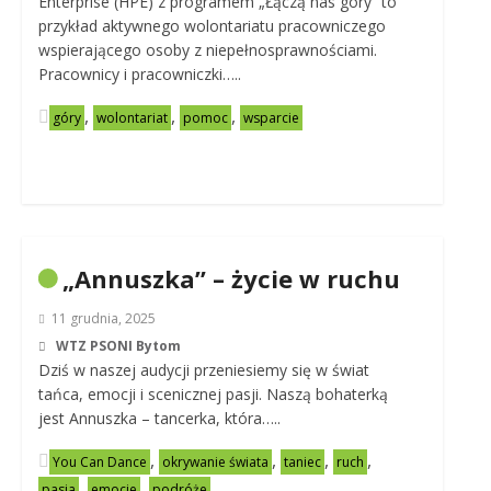
Enterprise (HPE) z programem „Łączą nas góry” to
przykład aktywnego wolontariatu pracowniczego
wspierającego osoby z niepełnosprawnościami.
Pracownicy i pracowniczki…..
,
,
,
góry
wolontariat
pomoc
wsparcie
„Annuszka” – życie w ruchu
11 grudnia, 2025
WTZ PSONI Bytom
Dziś w naszej audycji przeniesiemy się w świat
tańca, emocji i scenicznej pasji. Naszą bohaterką
jest Annuszka – tancerka, która…..
,
,
,
,
You Can Dance
okrywanie świata
taniec
ruch
,
,
pasja
emocje
podróże