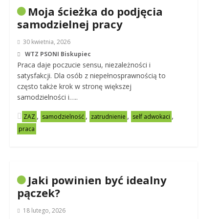
Moja ścieżka do podjęcia
samodzielnej pracy
30 kwietnia, 2026
WTZ PSONI Biskupiec
Praca daje poczucie sensu, niezależności i
satysfakcji. Dla osób z niepełnosprawnością to
często także krok w stronę większej
samodzielności i…..
,
,
,
,
ZAZ
samodzielność
zatrudnienie
self adwokaci
praca
Jaki powinien być idealny
pączek?
18 lutego, 2026