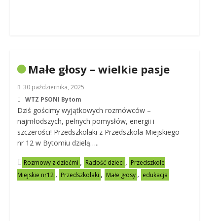
Małe głosy – wielkie pasje
30 października, 2025
WTZ PSONI Bytom
Dziś gościmy wyjątkowych rozmówców –
najmłodszych, pełnych pomysłów, energii i
szczerości! Przedszkolaki z Przedszkola Miejskiego
nr 12 w Bytomiu dzielą…..
,
,
Rozmowy z dziećmi
Radość dzieci
Przedszkole
,
,
,
Miejskie nr12
Przedszkolaki
Małe głosy
edukacja