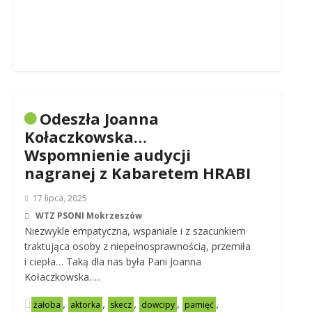
Odeszła Joanna
Kołaczkowska…
Wspomnienie audycji
nagranej z Kabaretem HRABI
17 lipca, 2025
WTZ PSONI Mokrzeszów
Niezwykle empatyczna, wspaniale i z szacunkiem
traktująca osoby z niepełnosprawnością, przemiła
i ciepła… Taką dla nas była Pani Joanna
Kołaczkowska…..
,
,
,
,
,
żałoba
aktorka
skecz
dowcipy
pamięć