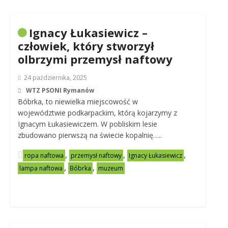
Ignacy Łukasiewicz –
człowiek, który stworzył
olbrzymi przemysł naftowy
24 października, 2025
WTZ PSONI Rymanów
Bóbrka, to niewielka miejscowość w
województwie podkarpackim, którą kojarzymy z
Ignacym Łukasiewiczem. W pobliskim lesie
zbudowano pierwszą na świecie kopalnię…..
,
,
,
ropa naftowa
przemysł naftowy
Ignacy Łukasiewicz
,
,
lampa naftowa
Bóbrka
muzeum