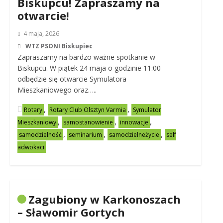
Biskupcu! Zapraszamy na
otwarcie!
4 maja, 2026
WTZ PSONI Biskupiec
Zapraszamy na bardzo ważne spotkanie w
Biskupcu. W piątek 24 maja o godzinie 11:00
odbędzie się otwarcie Symulatora
Mieszkaniowego oraz…..
,
,
Rotary
Rotary Club Olsztyn Varmia
Symulator
,
,
,
Mieszkaniowy
samostanowienie
innowacje
,
,
,
samodzielność
seminarium
samodzielneżycie
self
adwokaci
Zagubiony w Karkonoszach
– Sławomir Gortych