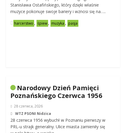
Stanisława Ostafińskiego, który dzięki właśnie
muzyce pokonuje swoje bariery i wznosi się na…..
,
,
,
harcerstwo
śpiew
muzyka
pasja
Narodowy Dzień Pamięci
Poznańskiego Czerwca 1956
28 czerwca, 2026
WTZ PSONI Nidzica
28 czerwca 1956 wybuchł w Poznaniu pierwszy w
PRL-u strajk generalny. Ulice miasta zamieniły się