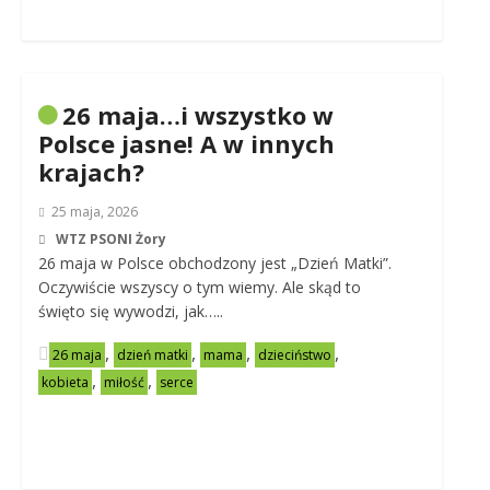
26 maja…i wszystko w
Polsce jasne! A w innych
krajach?
25 maja, 2026
WTZ PSONI Żory
26 maja w Polsce obchodzony jest „Dzień Matki”.
Oczywiście wszyscy o tym wiemy. Ale skąd to
święto się wywodzi, jak…..
,
,
,
,
26 maja
dzień matki
mama
dzieciństwo
,
,
kobieta
miłość
serce