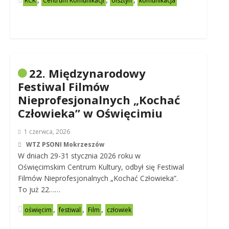
RCK
Centrum Komunikacji
olsztyn
komunikacja
22. Międzynarodowy
Festiwal Filmów
Nieprofesjonalnych „Kochać
Człowieka” w Oświęcimiu
1 czerwca, 2026
WTZ PSONI Mokrzeszów
W dniach 29-31 stycznia 2026 roku w
Oświęcimskim Centrum Kultury, odbył się Festiwal
Filmów Nieprofesjonalnych „Kochać Człowieka”.
To już 22……
,
,
,
oświęcim
festiwal
Film
człowiek