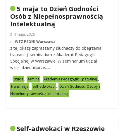
5 maja to Dzień Godności
Osób z Niepełnosprawnością
Intelektualną
4 maja, 2026
WTZ PSONI Warszawa
z tej okazji zapraszamy słuchaczy do obejrzenia
transmisji seminarium z Akademii Pedagogiki
Specjalnej w Warszawie. W seminarium udział
wzięli dziennikarze…..
,
,
,
stude
semina
Akademia Pedagogiki Specjalnej
,
,
transmisja
self-adwokaci
Dzień Godności Osoby z
Niepełnosprawnością Intelektualną
Self-adwokaci w Rzeszowie