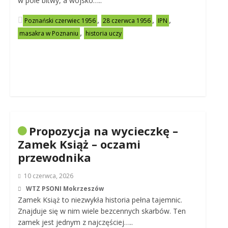
w pole bitwy, a wojsko…..
,
,
,
Poznański czerwiec 1956
28 czerwca 1956
IPN
,
masakra w Poznaniu
historia uczy
Propozycja na wycieczkę –
Zamek Książ – oczami
przewodnika
10 czerwca, 2026
WTZ PSONI Mokrzeszów
Zamek Książ to niezwykła historia pełna tajemnic.
Znajduje się w nim wiele bezcennych skarbów. Ten
zamek jest jednym z najczęściej…..