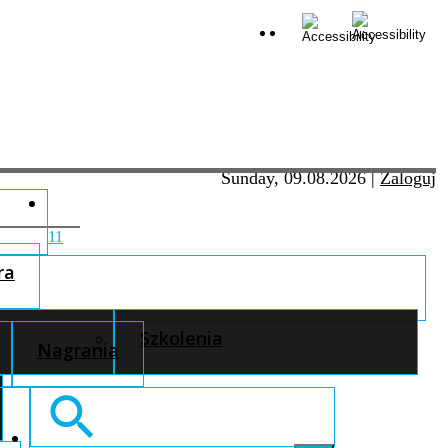
Sunday, 09.08.2026
|
Zaloguj
11
ra
Szkolenia
Nagrania