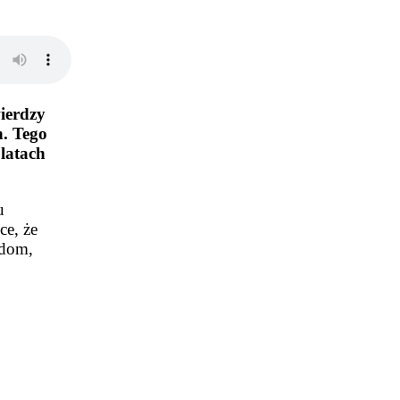
ierdzy
h. Tego
latach
u
ce, że
 dom,