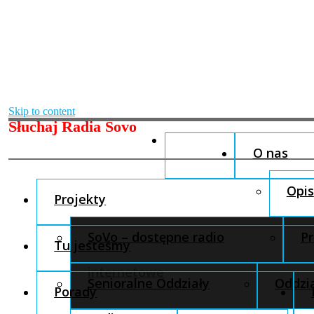
Skip to content
Słuchaj Radia Sovo
O nas
Opis
Projekty
SoVo – dostępne radio
Pr
Tu jesteśmy
internetowe
Senioralne Oddziały
Oddzia
Porady