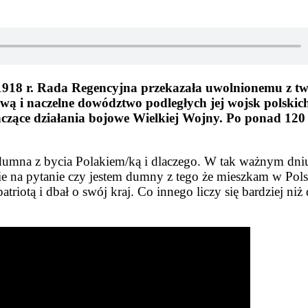
 1918 r. Rada Regencyjna przekazała uwolnionemu z tw
ą i naczelne dowództwo podległych jej wojsk polskic
czące działania bojowe Wielkiej Wojny. Po ponad 120 
/i dumna z bycia Polakiem/ką i dlaczego. W tak ważnym dni
e na pytanie czy jestem dumny z tego że mieszkam w Pols
triotą i dbał o swój kraj. Co innego liczy się bardziej niż