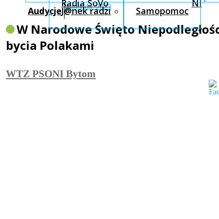
Radia SoVo
NI
listopada, 2023
Audycje
J@nek radzi
Samopomoc
W Narodowe Święto Niepodległośc
bycia Polakami
WTZ PSONI Bytom