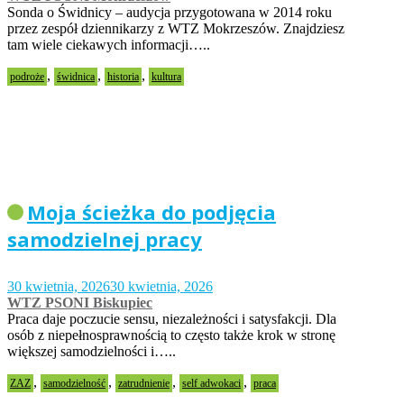
Sonda o Świdnicy – audycja przygotowana w 2014 roku
przez zespół dziennikarzy z WTZ Mokrzeszów. Znajdziesz
tam wiele ciekawych informacji…..
,
,
,
podroże
świdnica
historia
kultura
Moja ścieżka do podjęcia
samodzielnej pracy
30 kwietnia, 2026
30 kwietnia, 2026
WTZ PSONI Biskupiec
Praca daje poczucie sensu, niezależności i satysfakcji. Dla
osób z niepełnosprawnością to często także krok w stronę
większej samodzielności i…..
,
,
,
,
ZAZ
samodzielność
zatrudnienie
self adwokaci
praca