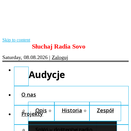
Skip to content
Słuchaj Radia Sovo
Saturday, 08.08.2026
|
Zaloguj
Audycje
O nas
Opis
Historia
Zespół
Projekty
Fundacja Pro Cultura
SoVo – dostępne radio