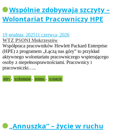
Wspólnie zdobywają szczyty –
Wolontariat Pracowniczy HPE
19 grudnia, 2025
11 czerwca, 2026
WTZ PSONI Mokrzeszów
Współpraca pracowników Hewlett Packard Enterprise
(HPE) z programem „Łączą nas góry” to przykład
aktywnego wolontariatu pracowniczego wspierającego
osoby z niepełnosprawnościami. Pracownicy i
pracowniczki…..
,
,
,
góry
wolontariat
pomoc
wsparcie
„Annuszka” – życie w ruchu