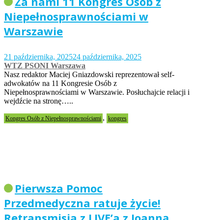
Za nami 11 Kongres Osób z
Niepełnosprawnościami w
Warszawie
21 października, 2025
24 października, 2025
WTZ PSONI Warszawa
Nasz redaktor Maciej Gniazdowski reprezentował self-
adwokatów na 11 Kongresie Osób z
Niepełnosprawnościami w Warszawie. Posłuchajcie relacji i
wejdźcie na stronę…..
,
Kongres Osób z Niepełnosprawnościami
kongres
Pierwsza Pomoc
Przedmedyczna ratuje życie!
Retransmisja z LIVE’a z Joanną