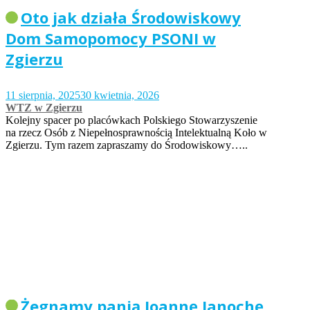
Oto jak działa Środowiskowy
Dom Samopomocy PSONI w
Zgierzu
11 sierpnia, 2025
30 kwietnia, 2026
WTZ w Zgierzu
Kolejny spacer po placówkach Polskiego Stowarzyszenie
na rzecz Osób z Niepełnosprawnością Intelektualną Koło w
Zgierzu. Tym razem zapraszamy do Środowiskowy…..
Żegnamy panią Joannę Janochę