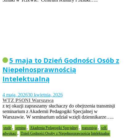
5 maja to Dzień Godności Osób z
Niepełnosprawnością
Intelektualną
4 maja, 2026
30 kwietnia, 2026
WTZ PSONI Warszawa
z tej okazji zapraszamy słuchaczy do obejrzenia transmisji
seminarium z Akademii Pedagogiki Specjalnej w
Warszawie. W seminarium udział wzięli dziennikarze…..
,
,
,
,
stude
semina
Akademia Pedagogiki Specjalnej
transmisja
self-
,
adwokaci
Dzień Godności Osoby z Niepełnosprawnością Intelektualną