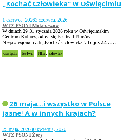
„Kochać Człowieka” w Oświęcimiu
1 czerwca, 2026
3 czerwca, 2026
WTZ PSONI Mokrzeszów
W dniach 29-31 stycznia 2026 roku w Oświęcimskim
Centrum Kultury, odbył się Festiwal Filmów
Nieprofesjonalnych „Kochać Człowieka”. To już 22……
,
,
,
oświęcim
festiwal
Film
człowiek
26 maja…i wszystko w Polsce
jasne! A w innych krajach?
25 maja, 2026
30 kwietnia, 2026
WTZ PSONI Żory