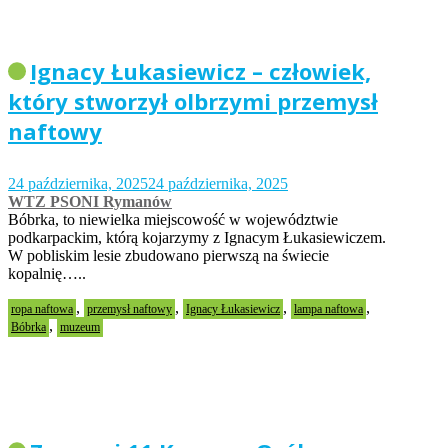
Ignacy Łukasiewicz – człowiek,
który stworzył olbrzymi przemysł
naftowy
24 października, 2025
24 października, 2025
WTZ PSONI Rymanów
Bóbrka, to niewielka miejscowość w województwie
podkarpackim, którą kojarzymy z Ignacym Łukasiewiczem.
W pobliskim lesie zbudowano pierwszą na świecie
kopalnię…..
,
,
,
,
ropa naftowa
przemysł naftowy
Ignacy Łukasiewicz
lampa naftowa
,
Bóbrka
muzeum