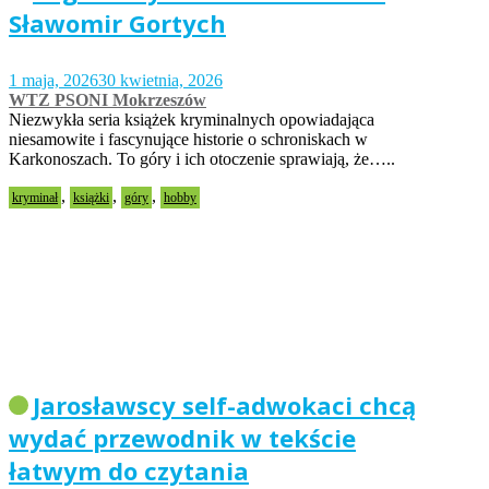
Sławomir Gortych
1 maja, 2026
30 kwietnia, 2026
WTZ PSONI Mokrzeszów
Niezwykła seria książek kryminalnych opowiadająca
niesamowite i fascynujące historie o schroniskach w
Karkonoszach. To góry i ich otoczenie sprawiają, że…..
,
,
,
kryminał
książki
góry
hobby
Jarosławscy self-adwokaci chcą
wydać przewodnik w tekście
łatwym do czytania