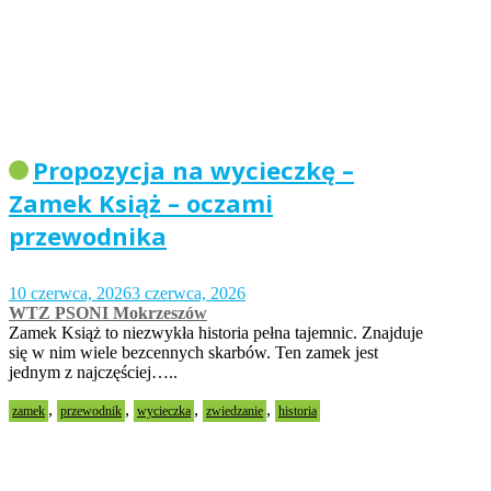
Propozycja na wycieczkę –
Zamek Książ – oczami
przewodnika
10 czerwca, 2026
3 czerwca, 2026
WTZ PSONI Mokrzeszów
Zamek Książ to niezwykła historia pełna tajemnic. Znajduje
się w nim wiele bezcennych skarbów. Ten zamek jest
jednym z najczęściej…..
,
,
,
,
zamek
przewodnik
wycieczka
zwiedzanie
historia