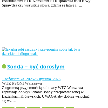
konsultantami ETR.Konsultant ETR sprawdza tekst łatwy.
Sprawdza czy wszystkie słowa, zdania są łatwe i…..
Sonda – być dorosłym
1 października, 2025
28 stycznia, 2026
WTZ PSONI Warszawa
Z ogromną przyjemnością radiowcy WTZ Warszawa
zapraszają do wysłuchania sondy przeprowadzonej w
Łazienkach Królewskich. UWAGA aby dobrze wsłuchać
się w…..