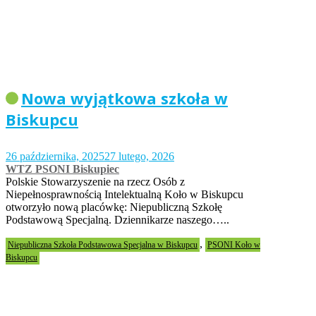
Nowa wyjątkowa szkoła w
Biskupcu
26 października, 2025
27 lutego, 2026
WTZ PSONI Biskupiec
Polskie Stowarzyszenie na rzecz Osób z
Niepełnosprawnością Intelektualną Koło w Biskupcu
otworzyło nową placówkę: Niepubliczną Szkołę
Podstawową Specjalną. Dziennikarze naszego…..
,
Niepubliczna Szkoła Podstawowa Specjalna w Biskupcu
PSONI Koło w
Biskupcu