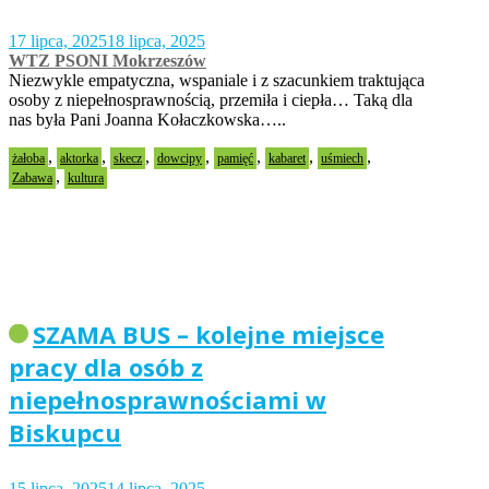
17 lipca, 2025
18 lipca, 2025
WTZ PSONI Mokrzeszów
Niezwykle empatyczna, wspaniale i z szacunkiem traktująca
osoby z niepełnosprawnością, przemiła i ciepła… Taką dla
nas była Pani Joanna Kołaczkowska…..
,
,
,
,
,
,
,
żałoba
aktorka
skecz
dowcipy
pamięć
kabaret
uśmiech
,
Zabawa
kultura
SZAMA BUS – kolejne miejsce
pracy dla osób z
niepełnosprawnościami w
Biskupcu
15 lipca, 2025
14 lipca, 2025