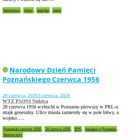
,
,
,
harcerstwo
śpiew
muzyka
pasja
Narodowy Dzień Pamięci
Poznańskiego Czerwca 1956
28 czerwca, 2026
3 czerwca, 2026
WTZ PSONI Nidzica
28 czerwca 1956 wybuchł w Poznaniu pierwszy w PRL-u
strajk generalny. Ulice miasta zamieniły się w pole bitwy, a
wojsko…..
,
,
,
,
Poznański czerwiec 1956
28 czerwca 1956
IPN
masakra w Poznaniu
historia uczy