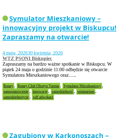
Symulator Mieszkaniowy –
innowacyjny projekt w Biskupcu!
Zapraszamy na otwarcie!
4 maja, 2026
30 kwietnia, 2026
WTZ PSONI Biskupiec
Zapraszamy na bardzo ważne spotkanie w Biskupcu. W
piątek 24 maja o godzinie 11:00 odbędzie się otwarcie
Symulatora Mieszkaniowego oraz…..
,
,
,
Rotary
Rotary Club Olsztyn Varmia
Symulator Mieszkaniowy
,
,
,
,
samostanowienie
innowacje
samodzielność
seminarium
,
samodzielneżycie
self adwokaci
Zagubiony w Karkonoszach –