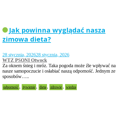
Jak powinna wyglądać nasza
zimowa dieta?
28 stycznia, 2026
28 stycznia, 2026
WTZ PSONI Otwock
Za oknem śnieg i mróz. Taka pogoda może źle wpływać na
nasze samopoczucie i osłabiać naszą odporność. Jednym ze
sposobów…..
,
,
,
,
odporność
żywienie
dieta
zdrowie
wiedza