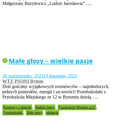
Małgorzaty Bazylewicz „Ludzie Jarosławia”…..
Małe głosy – wielkie pasje
30 października, 2025
13 listopada, 2025
WTZ PSONI Bytom
Dziś gościmy wyjątkowych rozmówców – najmłodszych,
pełnych pomysłów, energii i szczerości! Przedszkolaki z
Przedszkola Miejskiego nr 12 w Bytomiu dzielą…..
,
,
,
Rozmowy z dziećmi
Radość dzieci
Przedszkole Miejskie nr12
,
,
Przedszkolaki
Małe głosy
edukacja