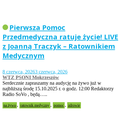
Pierwsza Pomoc
Przedmedyczna ratuje życie! LIVE
z Joanną Traczyk – Ratownikiem
Medycznym
8 czerwca, 2026
3 czerwca, 2026
WTZ PSONI Mokrzeszów
Serdecznie zapraszamy na audycję na żywo już w
najbliższą środę 15.10.2025 r. o godz. 12:00 Redaktorzy
Radio SoVo , będą…..
,
,
,
na żywo
ratownik medyczny
pomoc
zdrowie