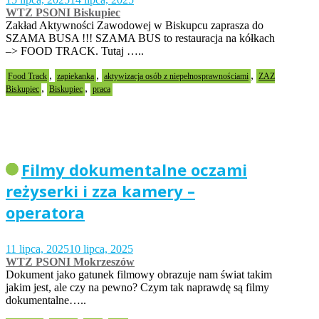
WTZ PSONI Biskupiec
Zakład Aktywności Zawodowej w Biskupcu zaprasza do
SZAMA BUSA !!! SZAMA BUS to restauracja na kółkach
–> FOOD TRACK. Tutaj …..
,
,
,
Food Track
zapiekanka
aktywizacja osób z niepełnosprawnościami
ZAZ
,
,
Biskupiec
Biskupiec
praca
Filmy dokumentalne oczami
reżyserki i zza kamery –
operatora
11 lipca, 2025
10 lipca, 2025
WTZ PSONI Mokrzeszów
Dokument jako gatunek filmowy obrazuje nam świat takim
jakim jest, ale czy na pewno? Czym tak naprawdę są filmy
dokumentalne…..