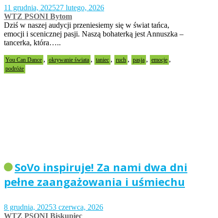
11 grudnia, 2025
27 lutego, 2026
WTZ PSONI Bytom
Dziś w naszej audycji przeniesiemy się w świat tańca,
emocji i scenicznej pasji. Naszą bohaterką jest Annuszka –
tancerka, która…..
,
,
,
,
,
,
You Can Dance
okrywanie świata
taniec
ruch
pasja
emocje
podróże
SoVo inspiruje! Za nami dwa dni
pełne zaangażowania i uśmiechu
8 grudnia, 2025
3 czerwca, 2026
WTZ PSONI Biskupiec