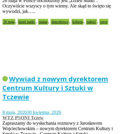
26 maja w Polsce obchodzony jest „Dzień Matki”.
Oczywiście wszyscy o tym wiemy. Ale skąd to święto się
wywodzi, jak…..
,
,
,
,
,
,
26 maja
dzień matki
mama
dzieciństwo
kobieta
miłość
serce
Wywiad z nowym dyrektorem
Centrum Kultury i Sztuki w
Tczewie
8 maja, 2026
30 kwietnia, 2026
WTZ PSONI Tczew
Zapraszamy do wysłuchania rozmowy z Jarosławem
Wojciechowskim – nowym dyrektorem Centrum Kultury i
Sztuki w Tczewie. Centrum Kultury i Sztuki…..