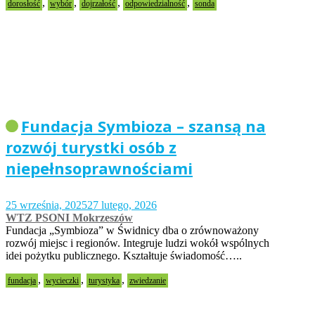
,
,
,
,
dorosłość
wybór
dojrzałość
odpowiedzialność
sonda
Fundacja Symbioza – szansą na
rozwój turystki osób z
niepełnsoprawnościami
25 września, 2025
27 lutego, 2026
WTZ PSONI Mokrzeszów
Fundacja „Symbioza” w Świdnicy dba o zrównoważony
rozwój miejsc i regionów. Integruje ludzi wokół wspólnych
idei pożytku publicznego. Kształtuje świadomość…..
,
,
,
fundacja
wycieczki
turystyka
zwiedzanie