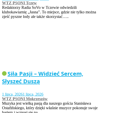
WTZ PSONI Tczew
Redaktorzy Radia SoVo w Tczewie odwiedzili
klubokawiarnię „Jasna”. To miejsce, gdzie nie tylko można
zjeść pyszne lody ale także skorzystać…..
Siła Pasji – Widzieć Sercem,
Słyszeć Duszą
1 lipca, 2026
1 lipca, 2026
WTZ PSONI Mokrzeszów
Muzyka jest wielką pasją dla naszego gościa Stanisława
Ostafińskiego, który dzięki właśnie muzyce pokonuje swoje
bariery i wznosi się na…..