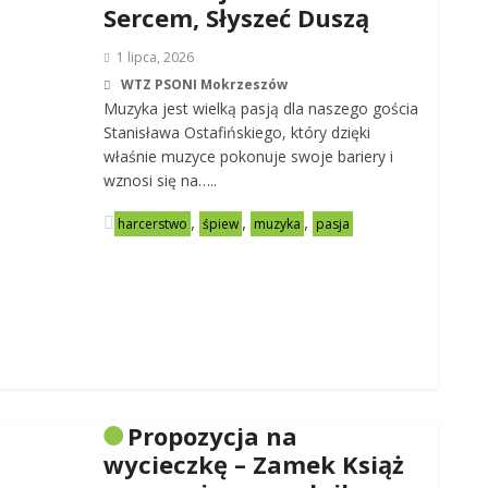
Sercem, Słyszeć Duszą
1 lipca, 2026
WTZ PSONI Mokrzeszów
Muzyka jest wielką pasją dla naszego gościa
Stanisława Ostafińskiego, który dzięki
właśnie muzyce pokonuje swoje bariery i
wznosi się na…..
,
,
,
harcerstwo
śpiew
muzyka
pasja
Propozycja na
wycieczkę – Zamek Książ