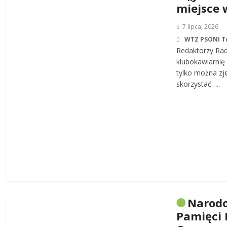
miejsce 
7 lipca, 2026
WTZ PSONI T
Redaktorzy Rad
klubokawiarnię 
tylko można zj
skorzystać…..
Narodo
Pamięci 