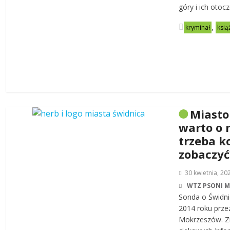
góry i ich otoc
,
kryminał
ksią
Miasto
warto o 
trzeba k
zobaczyć
30 kwietnia, 20
WTZ PSONI 
Sonda o Świdni
2014 roku prze
Mokrzeszów. Zn