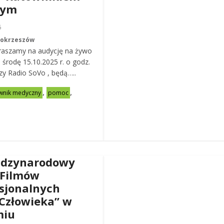
nym
6
Mokrzeszów
raszamy na audycję na żywo
ą środę 15.10.2025 r. o godz.
zy Radio SoVo , będą…..
,
,
wnik medyczny
pomoc
ędzynarodowy
 Filmów
sjonalnych
Człowieka” w
miu