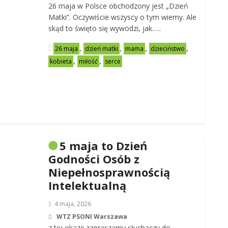
26 maja w Polsce obchodzony jest „Dzień
Matki”. Oczywiście wszyscy o tym wiemy. Ale
skąd to święto się wywodzi, jak…..
,
,
,
,
26 maja
dzień matki
mama
dzieciństwo
,
,
kobieta
miłość
serce
5 maja to Dzień
Godności Osób z
Niepełnosprawnością
Intelektualną
4 maja, 2026
WTZ PSONI Warszawa
z tej okazji zapraszamy słuchaczy do