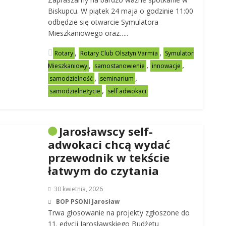
Biskupcu. W piątek 24 maja o godzinie 11:00
odbędzie się otwarcie Symulatora
Mieszkaniowego oraz…..
,
,
Rotary
Rotary Club Olsztyn Varmia
Symulator
,
,
,
Mieszkaniowy
samostanowienie
innowacje
,
,
samodzielność
seminarium
,
samodzielneżycie
self adwokaci
Jarosławscy self-
adwokaci chcą wydać
przewodnik w tekście
łatwym do czytania
30 kwietnia, 2026
BOP PSONI Jarosław
Trwa głosowanie na projekty zgłoszone do
11. edycji Jarosławskiego Budżetu