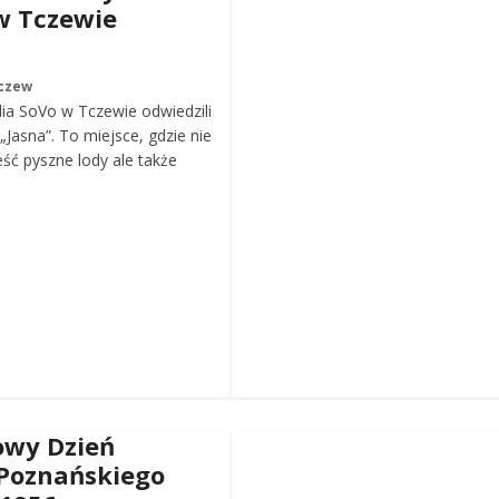
w Tczewie
czew
ia SoVo w Tczewie odwiedzili
„Jasna”. To miejsce, gdzie nie
eść pyszne lody ale także
wy Dzień
Poznańskiego