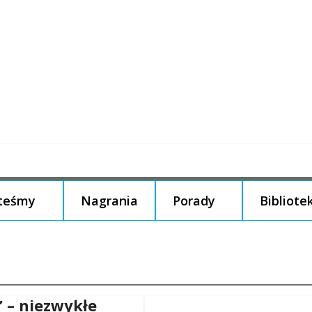
steśmy
Nagrania
Porady
Bibliote
” – niezwykłe