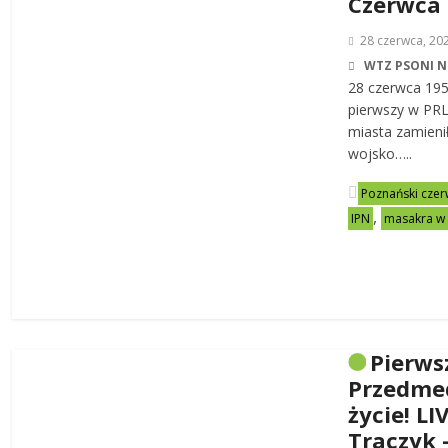
Czerwca
28 czerwca, 20
WTZ PSONI N
28 czerwca 19
pierwszy w PRL-
miasta zamienił
wojsko…..
Poznański czer
,
IPN
masakra w
Pierws
Przedme
życie! LI
Traczyk 