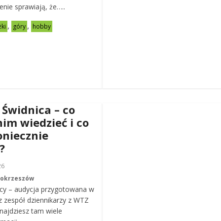
zenie sprawiają, że…..
,
,
żki
góry
hobby
 Świdnica – co
nim wiedzieć i co
oniecznie
?
26
Mokrzeszów
cy – audycja przygotowana w
z zespół dziennikarzy z WTZ
ajdziesz tam wiele