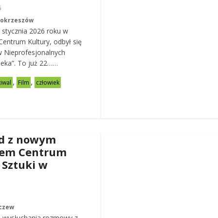
6
Mokrzeszów
 stycznia 2026 roku w
entrum Kultury, odbył się
w Nieprofesjonalnych
eka”. To już 22……
,
,
tiwal
Film
człowiek
d z nowym
rem Centrum
 Sztuki w
czew
 wysłuchania rozmowy z