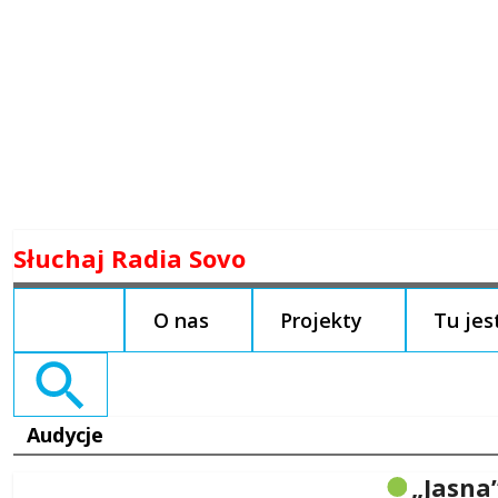
Skip
Słuchaj Radia Sovo
to
content
O nas
Projekty
Tu je
Search
for:
Audycje
„Jasna