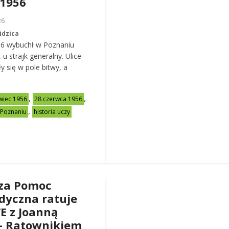
 1956
26
idzica
56 wybuchł w Poznaniu
u strajk generalny. Ulice
y się w pole bitwy, a
,
,
wiec 1956
28 czerwca 1956
,
 Poznaniu
historia uczy
za Pomoc
dyczna ratuje
VE z Joanną
– Ratownikiem