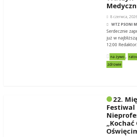
Medycz
8 czerwca, 202
WTZ PSONI 
Serdecznie zap
już w najbliższ
12:00 Redaktor
,
na żywo
rato
zdrowie
22. Mi
Festiwal
Nieprofe
„Kochać 
Oświęci