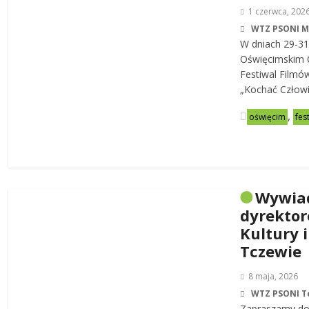
1 czerwca, 202
WTZ PSONI 
W dniach 29-31
Oświęcimskim C
Festiwal Filmó
„Kochać Człowi
,
oświęcim
fes
Wywia
dyrekto
Kultury i
Tczewie
8 maja, 2026
WTZ PSONI T
Zapraszamy do