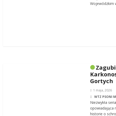
Wojewódzkim w
Zagub
Karkonos
Gortych
1 maja, 2026
WTZ PSONI 
Niezwykła seri
opowiadająca n
historie o sch