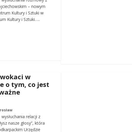
ojciechowskim – nowym
trum Kultury i Sztuki w
m Kultury i Sztuki…..
dwokaci w
e o tym, co jest
 ważne
arosław
wysłuchania relacji z
łysz nasze głosy”, która
odkarpackim Urzędzie