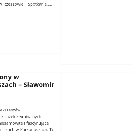
 Rzeszowie. Spotkanie…..
iony w
zach – Sławomir
Mokrzeszów
a książek kryminalnych
iesamowite i fascynujące
roniskach w Karkonoszach. To