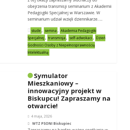
obejrzenia transmisji seminarium z Akademii
Pedagogiki Specjalnej w Warszawie. W
seminarium udział wzięli dziennikarze…..
,
,
stude
semina
Akademia Pedagogiki
,
,
,
Specjalnej
transmisja
self-adwokaci
Dzień
Godności Osoby z Niepełnosprawnością
Intelektualną
Symulator
Mieszkaniowy –
innowacyjny projekt w
Biskupcu! Zapraszamy na
otwarcie!
4 maja, 2026
WTZ PSONI Biskupiec
Zapraszamy na bardzo ważne spotkanie w