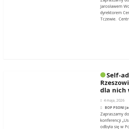
Jarosławem W
dyrektorem Cen
Tczewie. Centru
Self-a
Rzeszowi
dla nich
4 maja, 2026
BOP PSONI J
Zapraszamy do 
konferencji „Us
odbyła się w P