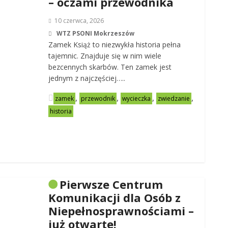
– oczami przewodnika
10 czerwca, 2026
WTZ PSONI Mokrzeszów
Zamek Książ to niezwykła historia pełna
tajemnic. Znajduje się w nim wiele
bezcennych skarbów. Ten zamek jest
jednym z najczęściej…..
,
,
,
,
zamek
przewodnik
wycieczka
zwiedzanie
historia
Pierwsze Centrum
Komunikacji dla Osób z
Niepełnosprawnościami –
już otwarte!