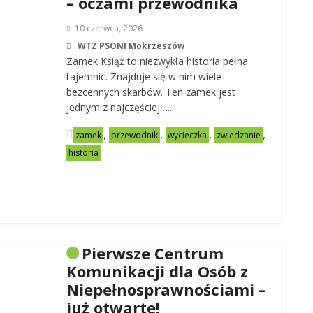
– oczami przewodnika
10 czerwca, 2026
WTZ PSONI Mokrzeszów
Zamek Książ to niezwykła historia pełna
tajemnic. Znajduje się w nim wiele
bezcennych skarbów. Ten zamek jest
jednym z najczęściej…..
,
,
,
,
zamek
przewodnik
wycieczka
zwiedzanie
historia
Pierwsze Centrum
Komunikacji dla Osób z
Niepełnosprawnościami –
już otwarte!