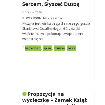
Sercem, Słyszeć Duszą
1 lipca, 2026
WTZ PSONI Mokrzeszów
Muzyka jest wielką pasją dla naszego gościa
Stanisława Ostafińskiego, który dzięki
właśnie muzyce pokonuje swoje bariery i
wznosi się na…..
,
,
,
harcerstwo
śpiew
muzyka
pasja
Propozycja na
wycieczkę – Zamek Książ