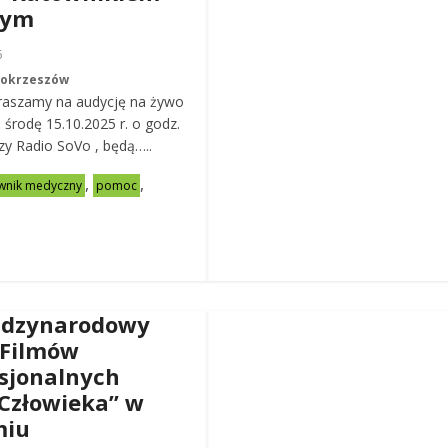
nym
6
Mokrzeszów
raszamy na audycję na żywo
ą środę 15.10.2025 r. o godz.
zy Radio SoVo , będą…..
,
,
wnik medyczny
pomoc
ędzynarodowy
 Filmów
sjonalnych
Człowieka” w
miu