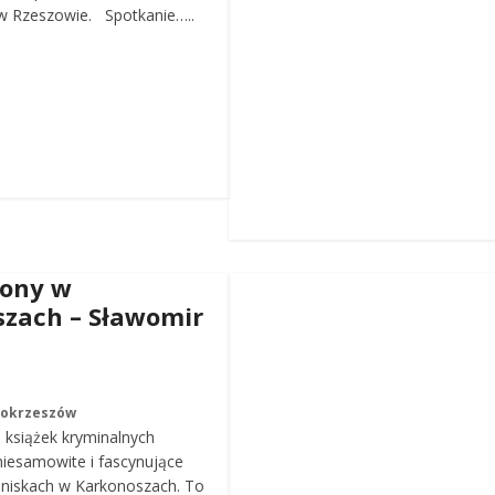
 Rzeszowie. Spotkanie…..
iony w
zach – Sławomir
Mokrzeszów
a książek kryminalnych
iesamowite i fascynujące
roniskach w Karkonoszach. To