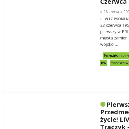
Czerwca
28 czerwca, 20
WTZ PSONI N
28 czerwca 19
pierwszy w PRL-
miasta zamienił
wojsko…..
Poznański czer
,
IPN
masakra w
Pierws
Przedme
życie! LI
Traczyk 