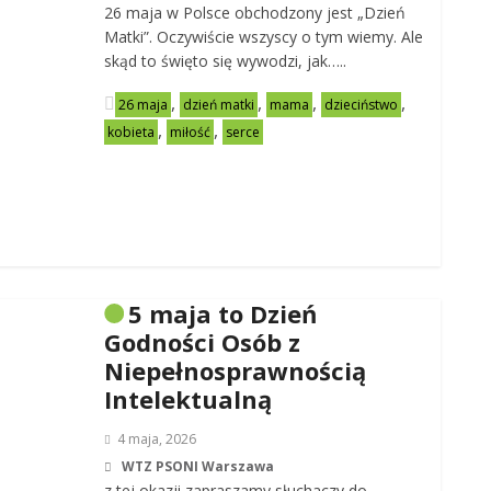
26 maja w Polsce obchodzony jest „Dzień
Matki”. Oczywiście wszyscy o tym wiemy. Ale
skąd to święto się wywodzi, jak…..
,
,
,
,
26 maja
dzień matki
mama
dzieciństwo
,
,
kobieta
miłość
serce
5 maja to Dzień
Godności Osób z
Niepełnosprawnością
Intelektualną
4 maja, 2026
WTZ PSONI Warszawa
z tej okazji zapraszamy słuchaczy do