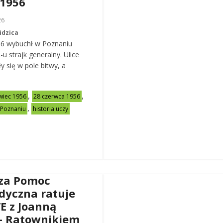
 1956
26
idzica
56 wybuchł w Poznaniu
u strajk generalny. Ulice
y się w pole bitwy, a
,
,
wiec 1956
28 czerwca 1956
,
 Poznaniu
historia uczy
za Pomoc
dyczna ratuje
VE z Joanną
– Ratownikiem