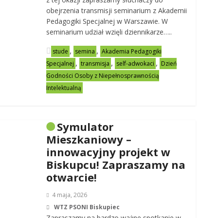
obejrzenia transmisji seminarium z Akademii
Pedagogiki Specjalnej w Warszawie. W
seminarium udział wzięli dziennikarze…..
,
,
stude
semina
Akademia Pedagogiki
,
,
,
Specjalnej
transmisja
self-adwokaci
Dzień
Godności Osoby z Niepełnosprawnością
Intelektualną
Symulator
Mieszkaniowy –
innowacyjny projekt w
Biskupcu! Zapraszamy na
otwarcie!
4 maja, 2026
WTZ PSONI Biskupiec
Zapraszamy na bardzo ważne spotkanie w