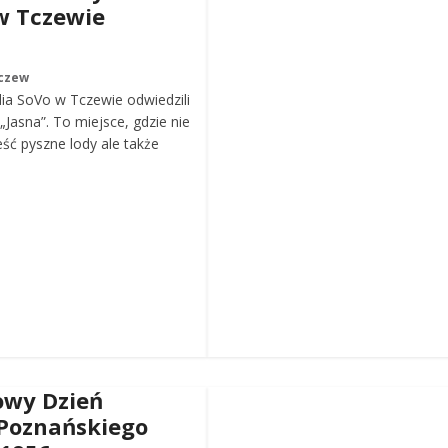
w Tczewie
czew
ia SoVo w Tczewie odwiedzili
„Jasna”. To miejsce, gdzie nie
eść pyszne lody ale także
wy Dzień
Poznańskiego