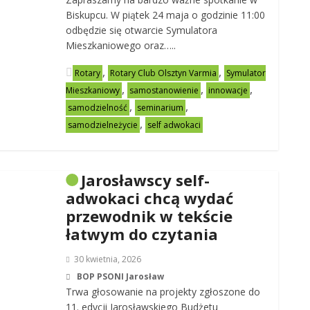
Biskupcu. W piątek 24 maja o godzinie 11:00
odbędzie się otwarcie Symulatora
Mieszkaniowego oraz…..
,
,
Rotary
Rotary Club Olsztyn Varmia
Symulator
,
,
,
Mieszkaniowy
samostanowienie
innowacje
,
,
samodzielność
seminarium
,
samodzielneżycie
self adwokaci
Jarosławscy self-
adwokaci chcą wydać
przewodnik w tekście
łatwym do czytania
30 kwietnia, 2026
BOP PSONI Jarosław
Trwa głosowanie na projekty zgłoszone do
11. edycji Jarosławskiego Budżetu