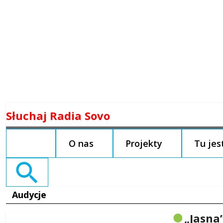
Skip
Słuchaj Radia Sovo
to
content
O nas
Projekty
Tu je
Search
for:
Audycje
„Jasna