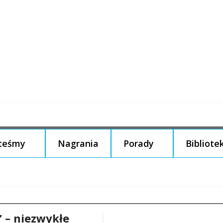
steśmy
Nagrania
Porady
Bibliote
” – niezwykłe