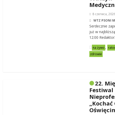
Medycz
8 czerwca, 202
WTZ PSONI 
Serdecznie zap
już w najbliższ
12:00 Redaktor
,
na żywo
rato
zdrowie
22. Mi
Festiwal
Nieprofe
„Kochać 
Oświęci