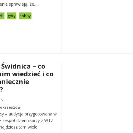
zenie sprawiają, że…..
,
,
żki
góry
hobby
 Świdnica – co
nim wiedzieć i co
oniecznie
?
26
Mokrzeszów
cy – audycja przygotowana w
z zespół dziennikarzy z WTZ
ajdziesz tam wiele