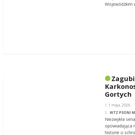
Wojewódzkim w
Zagub
Karkonos
Gortych
1 maja, 2026
WTZ PSONI 
Niezwykła seri
opowiadająca n
historie o sch