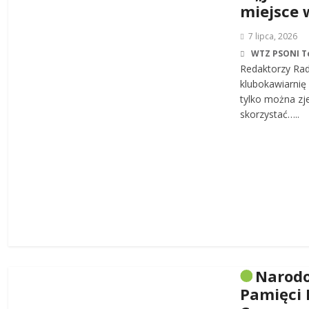
miejsce 
7 lipca, 2026
WTZ PSONI T
Redaktorzy Rad
klubokawiarnię 
tylko można zj
skorzystać…..
Narodo
Pamięci 