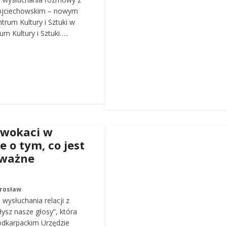
ojciechowskim – nowym
trum Kultury i Sztuki w
m Kultury i Sztuki…..
dwokaci w
e o tym, co jest
 ważne
arosław
wysłuchania relacji z
łysz nasze głosy”, która
odkarpackim Urzędzie