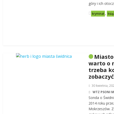
góry i ich otoc
,
kryminał
ksią
Miasto
warto o 
trzeba k
zobaczyć
30 kwietnia, 20
WTZ PSONI 
Sonda o Świdni
2014 roku prze
Mokrzeszów. Zn