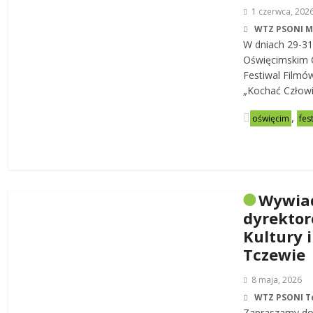
1 czerwca, 202
WTZ PSONI 
W dniach 29-31
Oświęcimskim C
Festiwal Filmó
„Kochać Człowi
,
oświęcim
fes
Wywia
dyrekto
Kultury i
Tczewie
8 maja, 2026
WTZ PSONI T
Zapraszamy do