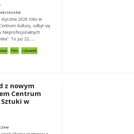
6
Mokrzeszów
 stycznia 2026 roku w
entrum Kultury, odbył się
w Nieprofesjonalnych
eka”. To już 22……
,
,
tiwal
Film
człowiek
d z nowym
rem Centrum
 Sztuki w
czew
 wysłuchania rozmowy z