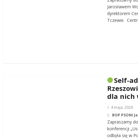
Jarosławem W
dyrektorem Cen
Tczewie. Centru
Self-a
Rzeszowi
dla nich
4 maja, 2026
BOP PSONI J
Zapraszamy do 
konferencji „Us
odbyła się w P