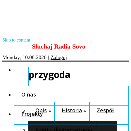
Skip to content
Słuchaj Radia Sovo
Monday, 10.08.2026
|
Zaloguj
przygoda
O nas
Opis
Historia
Zespół
Projekty
Fundacja Pro Cultura
SoVo – dostępne radio