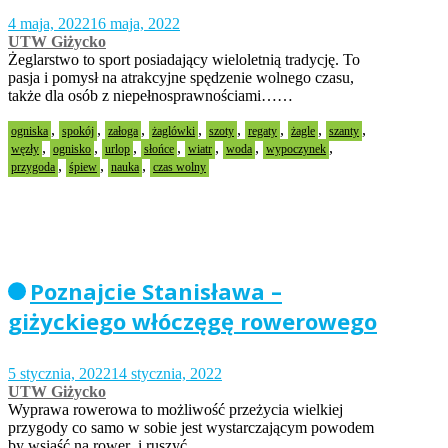
4 maja, 2022
16 maja, 2022
UTW Giżycko
Żeglarstwo to sport posiadający wieloletnią tradycję. To
pasja i pomysł na atrakcyjne spędzenie wolnego czasu,
także dla osób z niepełnosprawnościami……
,
,
,
,
,
,
,
,
ogniska
spokój
załoga
żaglówki
szoty
regaty
żagle
szanty
,
,
,
,
,
,
,
węzły
ognisko
urlop
słońce
wiatr
woda
wypoczynek
,
,
,
przygoda
śpiew
nauka
czas wolny
Poznajcie Stanisława –
giżyckiego włóczęgę rowerowego
5 stycznia, 2022
14 stycznia, 2022
UTW Giżycko
Wyprawa rowerowa to możliwość przeżycia wielkiej
przygody co samo w sobie jest wystarczającym powodem
by wsiąść na rower i ruszyć…..