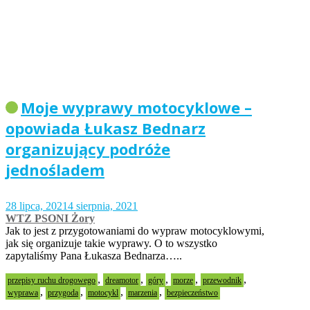
Moje wyprawy motocyklowe –
opowiada Łukasz Bednarz
organizujący podróże
jednośladem
28 lipca, 2021
4 sierpnia, 2021
WTZ PSONI Żory
Jak to jest z przygotowaniami do wypraw motocyklowymi,
jak się organizuje takie wyprawy. O to wszystko
zapytaliśmy Pana Łukasza Bednarza…..
,
,
,
,
,
przepisy ruchu drogowego
dreamotor
góry
morze
przewodnik
,
,
,
,
wyprawa
przygoda
motocykl
marzenia
bezpieczeństwo