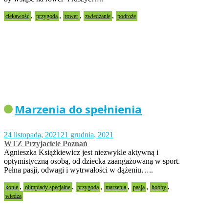
,
,
,
,
ciekawość
przygoda
rower
zwiedzanie
podroże
Marzenia do spełnienia
24 listopada, 2021
21 grudnia, 2021
WTZ Przyjaciele Poznań
Agnieszka Książkiewicz jest niezwykle aktywną i
optymistyczną osobą, od dziecka zaangażowaną w sport.
Pełna pasji, odwagi i wytrwałości w dążeniu…..
,
,
,
,
,
,
konie
olimpiady specjalne
przygoda
marzenia
pasja
hobby
wiedza