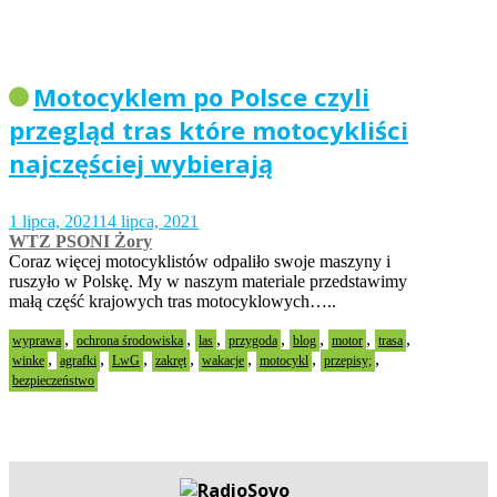
Motocyklem po Polsce czyli
przegląd tras które motocykliści
najczęściej wybierają
1 lipca, 2021
14 lipca, 2021
WTZ PSONI Żory
Coraz więcej motocyklistów odpaliło swoje maszyny i
ruszyło w Polskę. My w naszym materiale przedstawimy
małą część krajowych tras motocyklowych…..
,
,
,
,
,
,
,
wyprawa
ochrona środowiska
las
przygoda
blog
motor
trasa
,
,
,
,
,
,
,
winke
agrafki
LwG
zakręt
wakacje
motocykl
przepisy;
bezpieczeństwo