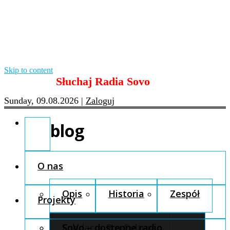
Skip to content
Słuchaj Radia Sovo
Sunday, 09.08.2026
|
Zaloguj
blog
O nas
Opis
Historia
Zespół
Projekty
Fundacja Pro Cultura
SoVo – dostępne radio