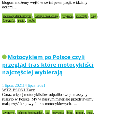
blogom możemy wejść w świat pełen pasji, widziany
oczami…..
,
,
,
,
,
światowy dzień blogera
hobby i czas wolny
przyroda
zwierzęta
blog
,
,
fotografia
pasja
hobby
Motocyklem po Polsce czyli
przegląd tras które motocykliści
najczęściej wybierają
1 lipca, 2021
14 lipca, 2021
WTZ PSONI Żory
Coraz więcej motocyklistów odpaliło swoje maszyny i
ruszyło w Polskę. My w naszym materiale przedstawimy
małą część krajowych tras motocyklowych…..
,
,
,
,
,
,
,
wyprawa
ochrona środowiska
las
przygoda
blog
motor
trasa