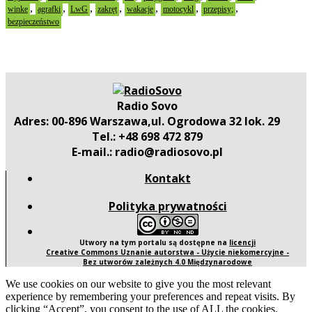
,
,
,
,
,
,
,
winke
agrafki
LwG
zakręt
wakacje
motocykl
przepisy;
bezpieczeństwo
Radio Sovo
Adres: 00-896 Warszawa,ul. Ogrodowa 32 lok. 29
Tel.: +48 698 472 879
E-mail.: radio@radiosovo.pl
Kontakt
Polityka prywatności
Utwory na tym portalu są dostępne na
licencji
Creative Commons Uznanie autorstwa - Użycie niekomercyjne -
Bez utworów zależnych 4.0 Międzynarodowe
We use cookies on our website to give you the most relevant
experience by remembering your preferences and repeat visits. By
clicking “Accept”, you consent to the use of ALL the cookies.