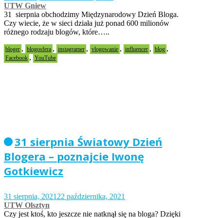
UTW Gniew
31 sierpnia obchodzimy Międzynarodowy Dzień Bloga.
Czy wiecie, że w sieci działa już ponad 600 milionów
różnego rodzaju blogów, które…..
,
,
,
,
,
,
bloger
blogosfera
instagramer
vlogowanie
influencer
blog
,
Facebook
YouTube
31 sierpnia Światowy Dzień
Blogera – poznajcie Iwonę
Gotkiewicz
31 sierpnia, 2021
22 października, 2021
UTW Olsztyn
Czy jest ktoś, kto jeszcze nie natknął się na bloga? Dzięki