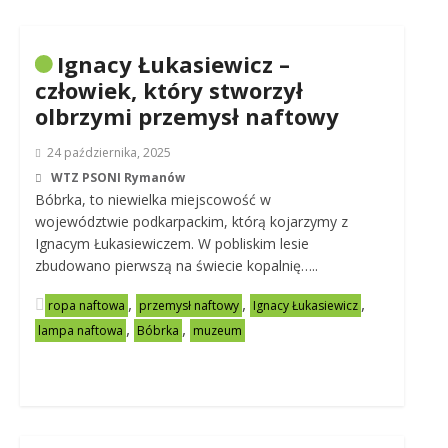
Ignacy Łukasiewicz –
człowiek, który stworzył
olbrzymi przemysł naftowy
24 października, 2025
WTZ PSONI Rymanów
Bóbrka, to niewielka miejscowość w
województwie podkarpackim, którą kojarzymy z
Ignacym Łukasiewiczem. W pobliskim lesie
zbudowano pierwszą na świecie kopalnię…..
,
,
,
ropa naftowa
przemysł naftowy
Ignacy Łukasiewicz
,
,
lampa naftowa
Bóbrka
muzeum