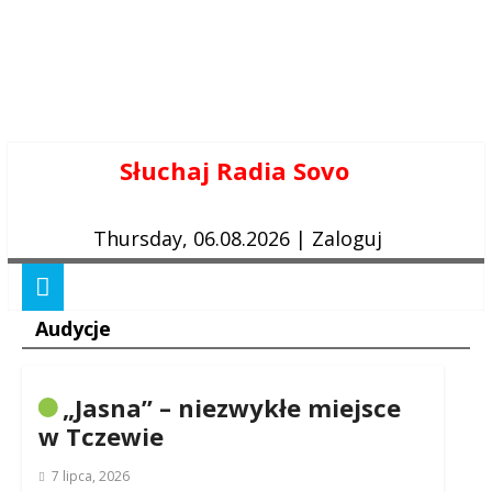
Skip
Słuchaj Radia Sovo
to
content
Thursday, 06.08.2026
|
Zaloguj
Audycje
„Jasna” – niezwykłe miejsce
w Tczewie
7 lipca, 2026