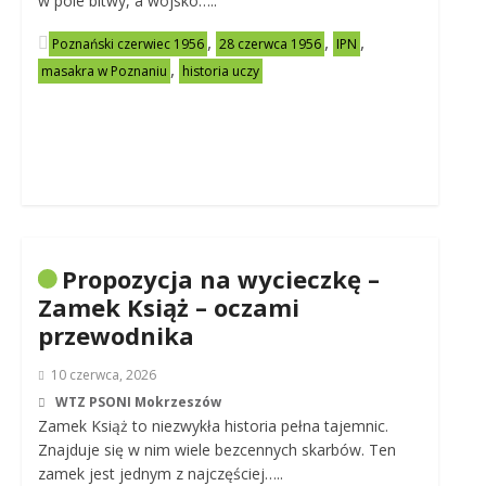
w pole bitwy, a wojsko…..
,
,
,
Poznański czerwiec 1956
28 czerwca 1956
IPN
,
masakra w Poznaniu
historia uczy
Propozycja na wycieczkę –
Zamek Książ – oczami
przewodnika
10 czerwca, 2026
WTZ PSONI Mokrzeszów
Zamek Książ to niezwykła historia pełna tajemnic.
Znajduje się w nim wiele bezcennych skarbów. Ten
zamek jest jednym z najczęściej…..