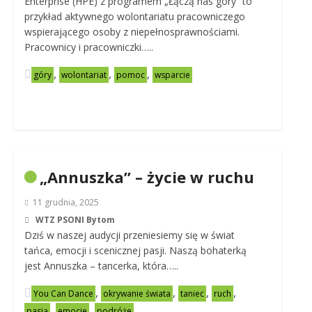
Enterprise (HPE) z programem „Łączą nas góry” to
przykład aktywnego wolontariatu pracowniczego
wspierającego osoby z niepełnosprawnościami.
Pracownicy i pracowniczki…..
,
,
,
góry
wolontariat
pomoc
wsparcie
„Annuszka” – życie w ruchu
11 grudnia, 2025
WTZ PSONI Bytom
Dziś w naszej audycji przeniesiemy się w świat
tańca, emocji i scenicznej pasji. Naszą bohaterką
jest Annuszka – tancerka, która…..
,
,
,
,
You Can Dance
okrywanie świata
taniec
ruch
,
,
pasja
emocje
podróże