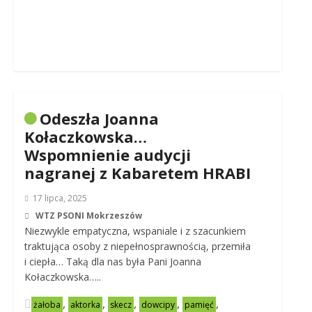
Odeszła Joanna
Kołaczkowska…
Wspomnienie audycji
nagranej z Kabaretem HRABI
17 lipca, 2025
WTZ PSONI Mokrzeszów
Niezwykle empatyczna, wspaniale i z szacunkiem
traktująca osoby z niepełnosprawnością, przemiła
i ciepła… Taką dla nas była Pani Joanna
Kołaczkowska…..
,
,
,
,
,
żałoba
aktorka
skecz
dowcipy
pamięć