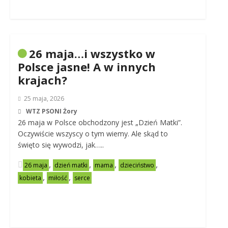
26 maja…i wszystko w
Polsce jasne! A w innych
krajach?
25 maja, 2026
WTZ PSONI Żory
26 maja w Polsce obchodzony jest „Dzień Matki”.
Oczywiście wszyscy o tym wiemy. Ale skąd to
święto się wywodzi, jak…..
,
,
,
,
26 maja
dzień matki
mama
dzieciństwo
,
,
kobieta
miłość
serce