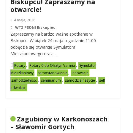
Biskupcu! Zapraszamy na
otwarcie!
4 maja, 2026
WTZ PSONI Biskupiec
Zapraszamy na bardzo ważne spotkanie w
Biskupcu. W piątek 24 maja o godzinie 11:00
odbędzie się otwarcie Symulatora
Mieszkaniowego oraz…..
,
,
Rotary
Rotary Club Olsztyn Varmia
Symulator
,
,
,
Mieszkaniowy
samostanowienie
innowacje
,
,
,
samodzielność
seminarium
samodzielneżycie
self
adwokaci
Zagubiony w Karkonoszach
– Sławomir Gortych