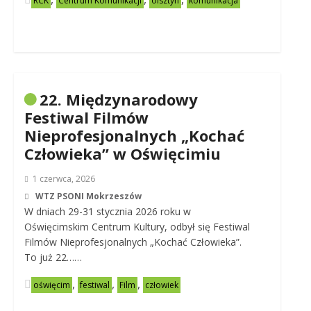
RCK
Centrum Komunikacji
olsztyn
komunikacja
22. Międzynarodowy
Festiwal Filmów
Nieprofesjonalnych „Kochać
Człowieka” w Oświęcimiu
1 czerwca, 2026
WTZ PSONI Mokrzeszów
W dniach 29-31 stycznia 2026 roku w
Oświęcimskim Centrum Kultury, odbył się Festiwal
Filmów Nieprofesjonalnych „Kochać Człowieka”.
To już 22……
,
,
,
oświęcim
festiwal
Film
człowiek