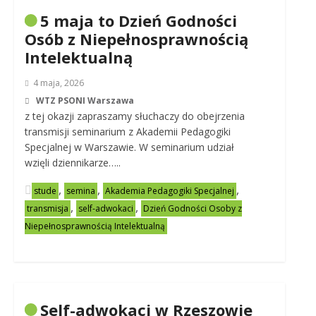
5 maja to Dzień Godności
Osób z Niepełnosprawnością
Intelektualną
4 maja, 2026
WTZ PSONI Warszawa
z tej okazji zapraszamy słuchaczy do obejrzenia
transmisji seminarium z Akademii Pedagogiki
Specjalnej w Warszawie. W seminarium udział
wzięli dziennikarze…..
,
,
,
stude
semina
Akademia Pedagogiki Specjalnej
,
,
transmisja
self-adwokaci
Dzień Godności Osoby z
Niepełnosprawnością Intelektualną
Self-adwokaci w Rzeszowie