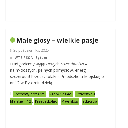
Małe głosy – wielkie pasje
30 października, 2025
WTZ PSONI Bytom
Dziś gościmy wyjątkowych rozmówców –
najmłodszych, pełnych pomysłów, energii i
szczerości! Przedszkolaki z Przedszkola Miejskiego
nr 12 w Bytomiu dzielą…..
,
,
Rozmowy z dziećmi
Radość dzieci
Przedszkole
,
,
,
Miejskie nr12
Przedszkolaki
Małe głosy
edukacja