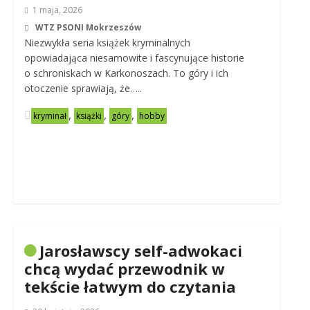
1 maja, 2026
WTZ PSONI Mokrzeszów
Niezwykła seria książek kryminalnych
opowiadająca niesamowite i fascynujące historie
o schroniskach w Karkonoszach. To góry i ich
otoczenie sprawiają, że…..
,
,
,
kryminał
książki
góry
hobby
Jarosławscy self-adwokaci
chcą wydać przewodnik w
tekście łatwym do czytania