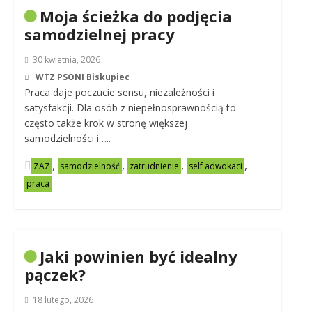
Moja ścieżka do podjęcia
samodzielnej pracy
30 kwietnia, 2026
WTZ PSONI Biskupiec
Praca daje poczucie sensu, niezależności i
satysfakcji. Dla osób z niepełnosprawnością to
często także krok w stronę większej
samodzielności i…..
,
,
,
,
ZAZ
samodzielność
zatrudnienie
self adwokaci
praca
Jaki powinien być idealny
pączek?
18 lutego, 2026