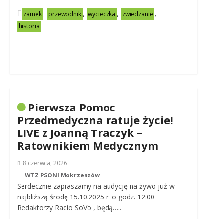
,
,
,
,
zamek
przewodnik
wycieczka
zwiedzanie
historia
Pierwsza Pomoc
Przedmedyczna ratuje życie!
LIVE z Joanną Traczyk –
Ratownikiem Medycznym
8 czerwca, 2026
WTZ PSONI Mokrzeszów
Serdecznie zapraszamy na audycję na żywo już w
najbliższą środę 15.10.2025 r. o godz. 12:00
Redaktorzy Radio SoVo , będą…..