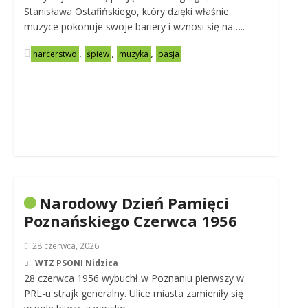
Stanisława Ostafińskiego, który dzięki właśnie
muzyce pokonuje swoje bariery i wznosi się na…..
,
,
,
harcerstwo
śpiew
muzyka
pasja
Narodowy Dzień Pamięci
Poznańskiego Czerwca 1956
28 czerwca, 2026
WTZ PSONI Nidzica
28 czerwca 1956 wybuchł w Poznaniu pierwszy w
PRL-u strajk generalny. Ulice miasta zamieniły się