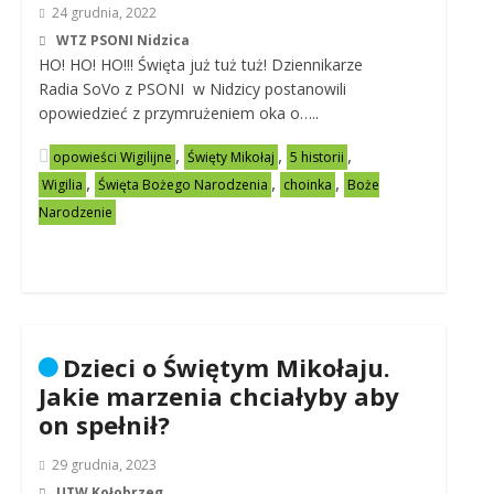
24 grudnia, 2022
WTZ PSONI Nidzica
HO! HO! HO!!! Święta już tuż tuż! Dziennikarze
Radia SoVo z PSONI w Nidzicy postanowili
opowiedzieć z przymrużeniem oka o…..
,
,
,
opowieści Wigilijne
Święty Mikołaj
5 historii
,
,
,
Wigilia
Święta Bożego Narodzenia
choinka
Boże
Narodzenie
Dzieci o Świętym Mikołaju.
Jakie marzenia chciałyby aby
on spełnił?
29 grudnia, 2023
UTW Kołobrzeg