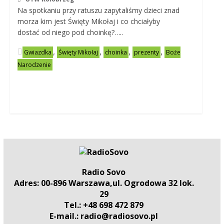
Na spotkaniu przy ratuszu zapytaliśmy dzieci znad
morza kim jest Święty Mikołaj i co chciałyby
dostać od niego pod choinkę?…..
,
,
,
,
Gwiazdka
Święty Mikołaj
choinka
prezenty
Boże
Narodzenie
Radio Sovo
Adres: 00-896 Warszawa,ul. Ogrodowa 32 lok.
29
Tel.: +48 698 472 879
E-mail.: radio@radiosovo.pl