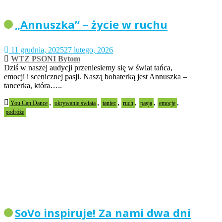
„Annuszka” – życie w ruchu
11 grudnia, 2025
27 lutego, 2026
WTZ PSONI Bytom
Dziś w naszej audycji przeniesiemy się w świat tańca,
emocji i scenicznej pasji. Naszą bohaterką jest Annuszka –
tancerka, która…..
,
,
,
,
,
,
You Can Dance
okrywanie świata
taniec
ruch
pasja
emocje
podróże
SoVo inspiruje! Za nami dwa dni