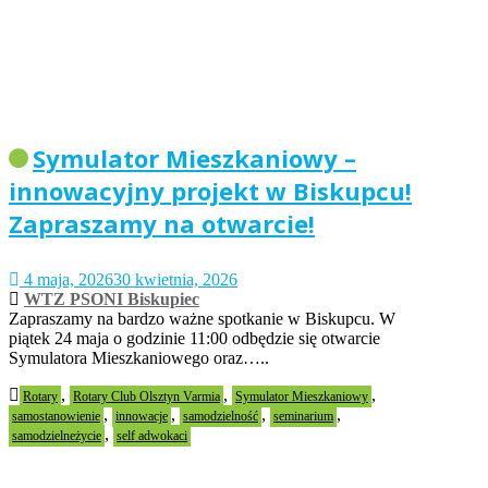
Symulator Mieszkaniowy –
innowacyjny projekt w Biskupcu!
Zapraszamy na otwarcie!
4 maja, 2026
30 kwietnia, 2026
WTZ PSONI Biskupiec
Zapraszamy na bardzo ważne spotkanie w Biskupcu. W
piątek 24 maja o godzinie 11:00 odbędzie się otwarcie
Symulatora Mieszkaniowego oraz…..
,
,
,
Rotary
Rotary Club Olsztyn Varmia
Symulator Mieszkaniowy
,
,
,
,
samostanowienie
innowacje
samodzielność
seminarium
,
samodzielneżycie
self adwokaci