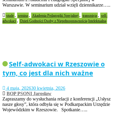
Warszawie. W seminarium udział wzięli dziennikarze…..
,
,
,
,
stude
semina
Akademia Pedagogiki Specjalnej
transmisja
self-
,
adwokaci
Dzień Godności Osoby z Niepełnosprawnością Intelektualną
Self-adwokaci w Rzeszowie o
tym, co jest dla nich ważne
4 maja, 2026
30 kwietnia, 2026
BOP PSONI Jarosław
Zapraszamy do wysłuchania relacji z konferencji „Usłysz
nasze głosy”, która odbyła się w Podkarpackim Urzędzie
Wojewódzkim w Rzeszowie. Spotkanie…..