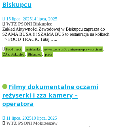
Biskupcu
15 lipca, 2025
14 lipca, 2025
WTZ PSONI Biskupiec
Zakład Aktywności Zawodowej w Biskupcu zaprasza do
SZAMA BUSA !!! SZAMA BUS to restauracja na kółkach
–> FOOD TRACK. Tutaj …..
,
,
,
Food Track
zapiekanka
aktywizacja osób z niepełnosprawnościami
,
,
ZAZ Biskupiec
Biskupiec
praca
Filmy dokumentalne oczami
reżyserki i zza kamery –
operatora
11 lipca, 2025
10 lipca, 2025
WTZ PSONI Mokrzeszów