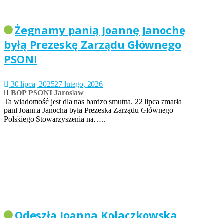
Żegnamy panią Joannę Janochę
byłą Prezeskę Zarządu Głównego
PSONI
30 lipca, 2025
27 lutego, 2026
BOP PSONI Jarosław
Ta wiadomość jest dla nas bardzo smutna. 22 lipca zmarła
pani Joanna Janocha była Prezeska Zarządu Głównego
Polskiego Stowarzyszenia na…..
Odeszła Joanna Kołaczkowska…