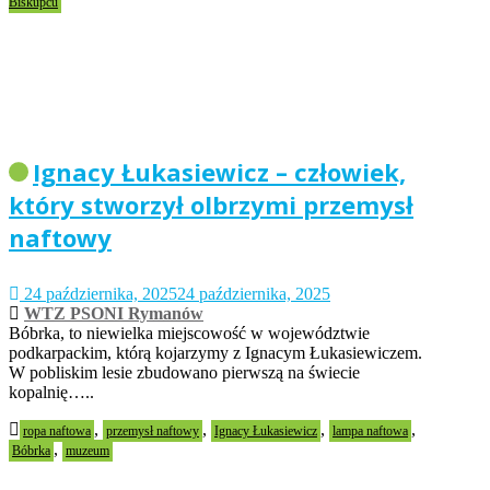
Biskupcu
Ignacy Łukasiewicz – człowiek,
który stworzył olbrzymi przemysł
naftowy
24 października, 2025
24 października, 2025
WTZ PSONI Rymanów
Bóbrka, to niewielka miejscowość w województwie
podkarpackim, którą kojarzymy z Ignacym Łukasiewiczem.
W pobliskim lesie zbudowano pierwszą na świecie
kopalnię…..
,
,
,
,
ropa naftowa
przemysł naftowy
Ignacy Łukasiewicz
lampa naftowa
,
Bóbrka
muzeum