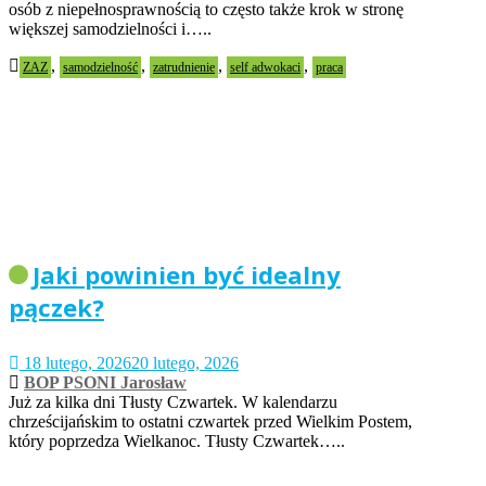
osób z niepełnosprawnością to często także krok w stronę
większej samodzielności i…..
,
,
,
,
ZAZ
samodzielność
zatrudnienie
self adwokaci
praca
Jaki powinien być idealny
pączek?
18 lutego, 2026
20 lutego, 2026
BOP PSONI Jarosław
Już za kilka dni Tłusty Czwartek. W kalendarzu
chrześcijańskim to ostatni czwartek przed Wielkim Postem,
który poprzedza Wielkanoc. Tłusty Czwartek…..