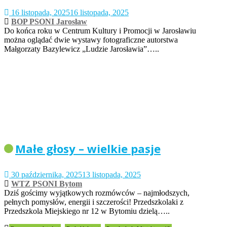
16 listopada, 2025
16 listopada, 2025
BOP PSONI Jarosław
Do końca roku w Centrum Kultury i Promocji w Jarosławiu
można oglądać dwie wystawy fotograficzne autorstwa
Małgorzaty Bazylewicz „Ludzie Jarosławia”…..
Małe głosy – wielkie pasje
30 października, 2025
13 listopada, 2025
WTZ PSONI Bytom
Dziś gościmy wyjątkowych rozmówców – najmłodszych,
pełnych pomysłów, energii i szczerości! Przedszkolaki z
Przedszkola Miejskiego nr 12 w Bytomiu dzielą…..