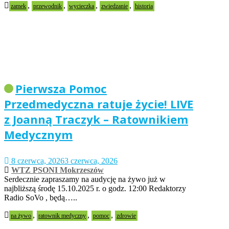
,
,
,
,
zamek
przewodnik
wycieczka
zwiedzanie
historia
Pierwsza Pomoc
Przedmedyczna ratuje życie! LIVE
z Joanną Traczyk – Ratownikiem
Medycznym
8 czerwca, 2026
3 czerwca, 2026
WTZ PSONI Mokrzeszów
Serdecznie zapraszamy na audycję na żywo już w
najbliższą środę 15.10.2025 r. o godz. 12:00 Redaktorzy
Radio SoVo , będą…..
,
,
,
na żywo
ratownik medyczny
pomoc
zdrowie