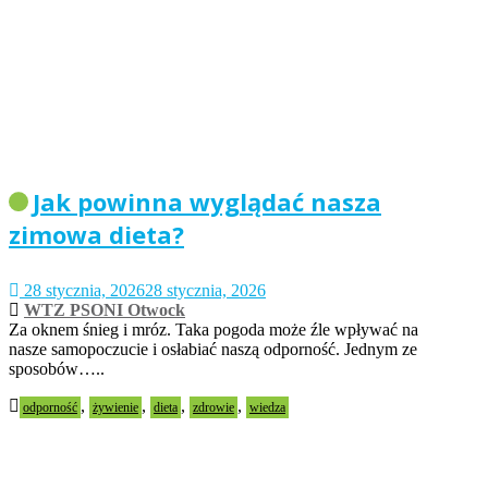
Jak powinna wyglądać nasza
zimowa dieta?
28 stycznia, 2026
28 stycznia, 2026
WTZ PSONI Otwock
Za oknem śnieg i mróz. Taka pogoda może źle wpływać na
nasze samopoczucie i osłabiać naszą odporność. Jednym ze
sposobów…..
,
,
,
,
odporność
żywienie
dieta
zdrowie
wiedza