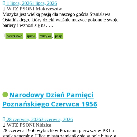
1 lipca, 2026
1 lipca, 2026
WTZ PSONI Mokrzeszów
Muzyka jest wielką pasją dla naszego gościa Stanisława
Ostafińskiego, który dzięki właśnie muzyce pokonuje swoje
bariery i wznosi się na…..
,
,
,
harcerstwo
śpiew
muzyka
pasja
Narodowy Dzień Pamięci
Poznańskiego Czerwca 1956
28 czerwca, 2026
3 czerwca, 2026
WTZ PSONI Nidzica
28 czerwca 1956 wybuchł w Poznaniu pierwszy w PRL-u
strajk generalny. Ulice miasta zamieniły się w pole bitwy, a