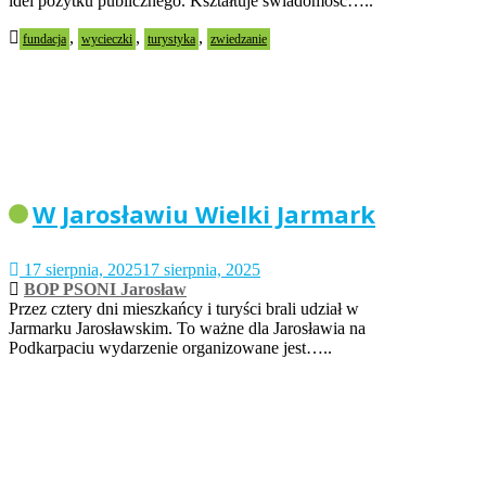
idei pożytku publicznego. Kształtuje świadomość…..
,
,
,
fundacja
wycieczki
turystyka
zwiedzanie
W Jarosławiu Wielki Jarmark
17 sierpnia, 2025
17 sierpnia, 2025
BOP PSONI Jarosław
Przez cztery dni mieszkańcy i turyści brali udział w
Jarmarku Jarosławskim. To ważne dla Jarosławia na
Podkarpaciu wydarzenie organizowane jest…..