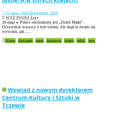
25 maja, 2026
30 kwietnia, 2026
WTZ PSONI Żory
26 maja w Polsce obchodzony jest „Dzień Matki”.
Oczywiście wszyscy o tym wiemy. Ale skąd to święto się
wywodzi, jak…..
,
,
,
,
,
,
26 maja
dzień matki
mama
dzieciństwo
kobieta
miłość
serce
Wywiad z nowym dyrektorem
Centrum Kultury i Sztuki w
Tczewie