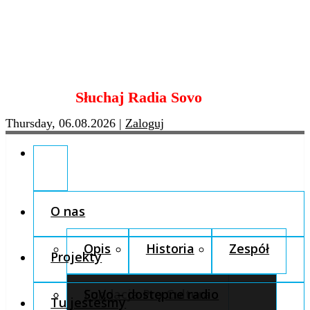
Skip
Słuchaj Radia Sovo
to
content
Thursday, 06.08.2026
|
Zaloguj
O nas
Opis
Historia
Zespół
Projekty
Fundacja Pro Cultura
SoVo – dostępne radio
Tu jesteśmy