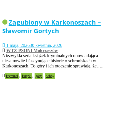
Zagubiony w Karkonoszach –
Sławomir Gortych
1 maja, 2026
30 kwietnia, 2026
WTZ PSONI Mokrzeszów
Niezwykła seria książek kryminalnych opowiadająca
niesamowite i fascynujące historie o schroniskach w
Karkonoszach. To góry i ich otoczenie sprawiają, że…..
,
,
,
kryminał
książki
góry
hobby