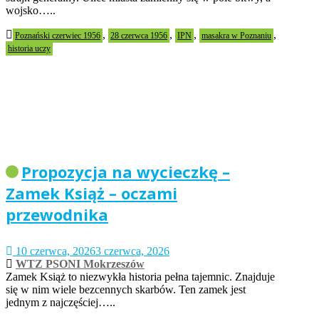
wojsko…..
,
,
,
,
Poznański czerwiec 1956
28 czerwca 1956
IPN
masakra w Poznaniu
historia uczy
Propozycja na wycieczkę –
Zamek Książ – oczami
przewodnika
10 czerwca, 2026
3 czerwca, 2026
WTZ PSONI Mokrzeszów
Zamek Książ to niezwykła historia pełna tajemnic. Znajduje
się w nim wiele bezcennych skarbów. Ten zamek jest
jednym z najczęściej…..