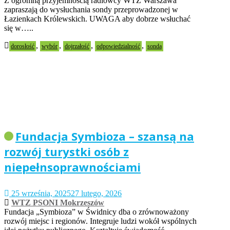
Z ogromną przyjemnością radiowcy WTZ Warszawa
zapraszają do wysłuchania sondy przeprowadzonej w
Łazienkach Królewskich. UWAGA aby dobrze wsłuchać
się w…..
,
,
,
,
dorosłość
wybór
dojrzałość
odpowiedzialność
sonda
Fundacja Symbioza – szansą na
rozwój turystki osób z
niepełnsoprawnościami
25 września, 2025
27 lutego, 2026
WTZ PSONI Mokrzeszów
Fundacja „Symbioza” w Świdnicy dba o zrównoważony
rozwój miejsc i regionów. Integruje ludzi wokół wspólnych