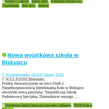
,
,
,
Rozmowy z dziećmi
Radość dzieci
Przedszkole Miejskie nr12
,
,
Przedszkolaki
Małe głosy
edukacja
Nowa wyjątkowa szkoła w
Biskupcu
26 października, 2025
27 lutego, 2026
WTZ PSONI Biskupiec
Polskie Stowarzyszenie na rzecz Osób z
Niepełnosprawnością Intelektualną Koło w Biskupcu
otworzyło nową placówkę: Niepubliczną Szkołę
Podstawową Specjalną. Dziennikarze naszego…..
,
Niepubliczna Szkoła Podstawowa Specjalna w Biskupcu
PSONI Koło w