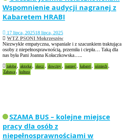
Wspomnienie audycji nagranej z
Kabaretem HRABI
17 lipca, 2025
18 lipca, 2025
WTZ PSONI Mokrzeszów
Niezwykle empatyczna, wspaniale i z szacunkiem traktująca
osoby z niepełnosprawnością, przemiła i ciepła… Taką dla
nas była Pani Joanna Kołaczkowska…..
,
,
,
,
,
,
,
żałoba
aktorka
skecz
dowcipy
pamięć
kabaret
uśmiech
,
Zabawa
kultura
SZAMA BUS – kolejne miejsce
pracy dla osób z
niepełnosprawnościami w