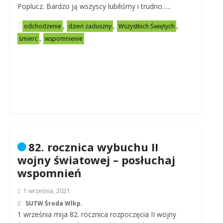
Poplucz. Bardzo ją wszyscy lubiliśmy i trudno…..
,
,
,
odchodzenie
dzień zaduszny
Wszystkich Świętych
,
śmierć
wspomnienie
82. rocznica wybuchu II
wojny światowej – posłuchaj
wspomnień
1 września, 2021
SUTW Środa Wlkp.
1 września mija 82. rocznica rozpoczęcia II wojny