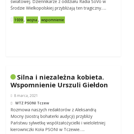
światowej. Dziennikarze z oddziału Radia SoVo w
Środzie Wielkopolskiej przybliżają ten tragiczny…..
,
,
1939
wojna
wspomnienie
Silna i niezależna kobieta.
Wspomnienie Urszuli Giełdon
8 marca, 2021
WTZ PSONI Tczew
Rozmowa naszych redaktorów z Aleksandrą
Mocny (siostrą bohaterki audycji) przybliży
Państwu sylwetkę współzałożycielki i wieloletniej
kierowniczki Koła PSONI w Tczewie…..