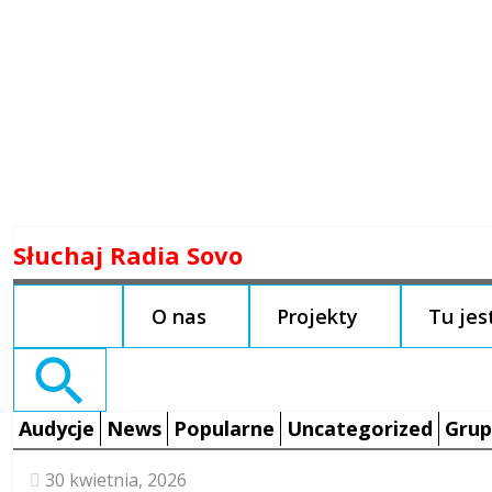
Skip
Słuchaj Radia Sovo
to
content
O nas
Projekty
Tu je
Search
for:
Audycje
News
Popularne
Uncategorized
Grup
30 kwietnia, 2026