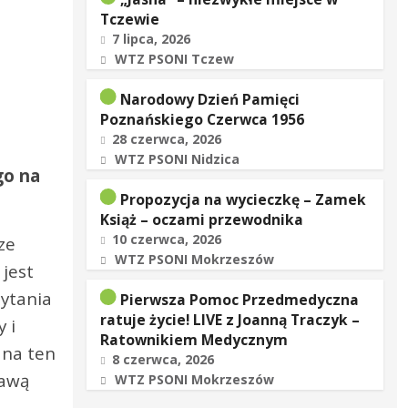
Tczewie
7 lipca, 2026
WTZ PSONI Tczew
Narodowy Dzień Pamięci
Poznańskiego Czerwca 1956
28 czerwca, 2026
WTZ PSONI Nidzica
go na
Propozycja na wycieczkę – Zamek
Książ – oczami przewodnika
10 czerwca, 2026
ze
WTZ PSONI Mokrzeszów
 jest
zytania
Pierwsza Pomoc Przedmedyczna
ratuje życie! LIVE z Joanną Traczyk –
 i
Ratownikiem Medycznym
 na ten
8 czerwca, 2026
rawą
WTZ PSONI Mokrzeszów