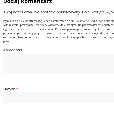
Dodaj komentarz
Twój adres email nie zostanie opublikowany. Pola, których w
Wysyłając opinię akceptujesz regulamin zamieszczania opinii w serwisie. Radio Sovo z sied
Administrator przetwarza Twoje dane osobowe, które podajesz lub pozostawiasz w ramach z
regulamin zamieszczania opinii w serwisie. Podstawą prawną przetwarzania jest art. 6 ust
podmiotom przetwarzającym je na nasze zlecenie oraz podmiotom uprawnionym do uzyskania
usunięcia lub ograniczenia ich przetwarzania. Prawa te oraz sposób ich realizacji opisaliśm
praw.
Komentarz
Nazwa
*