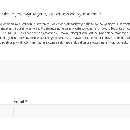
ypełnienie jest wymagane, są oznaczone symbolem
*
zibą w Warszawie jest administratorem Twoich danych osobowych dla celów związanych z korzyst
amieszczania opinii w serwisie. Przetwarzamy te dane w celu wykonania umowy z Tobą, tą umow
. 1 lit b) RODO - niezbędność do wykonania umowy, której stroną jest Ty. Twoje dane możemy p
 danych na podstawie obowiązującego prawa. Masz prawo m.in. do żądania dostępu do danych
y w polityce prywatności. Tam też znajdziesz informacje jak zakomunikować nam Twoją wolę skor
Email
*