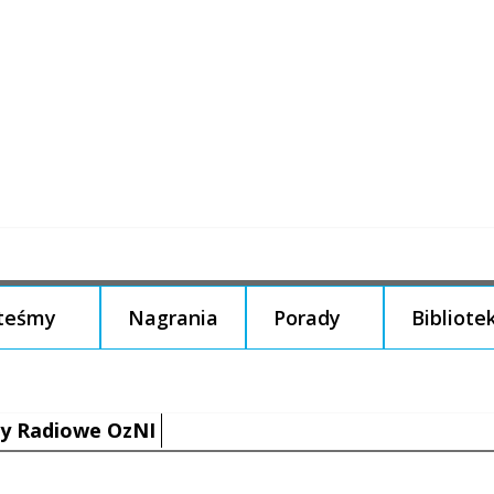
steśmy
Nagrania
Porady
Bibliote
y Radiowe OzNI