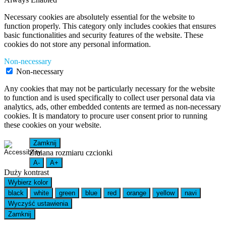
Necessary cookies are absolutely essential for the website to
function properly. This category only includes cookies that ensures
basic functionalities and security features of the website. These
cookies do not store any personal information.
Non-necessary
Non-necessary
Any cookies that may not be particularly necessary for the website
to function and is used specifically to collect user personal data via
analytics, ads, other embedded contents are termed as non-necessary
cookies. It is mandatory to procure user consent prior to running
these cookies on your website.
Zamknij
Zmiana rozmiaru czcionki
A-
A+
Duży kontrast
Wybierz kolor
black
white
green
blue
red
orange
yellow
navi
Wyczyść ustawienia
Zamknij