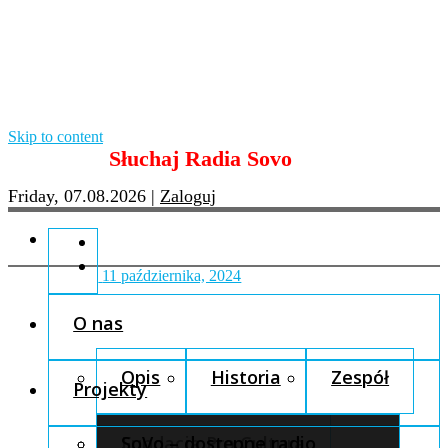
Skip to content
Słuchaj Radia Sovo
Friday, 07.08.2026
|
Zaloguj
11 października, 2024
O nas
Opis
Historia
Zespół
Projekty
Fundacja Pro Cultura
SoVo – dostępne radio