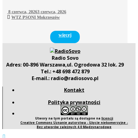
8 czerwca, 2026
3 czerwca, 2026
WTZ PSONI Mokrzeszów
więcej
Radio Sovo
Adres: 00-896 Warszawa,ul. Ogrodowa 32 lok. 29
Tel.: +48 698 472 879
E-mail.: radio@radiosovo.pl
Kontakt
Polityka prywatności
Utwory na tym portalu są dostępne na
licencji
Creative Commons Uznanie autorstwa - Użycie niekomercyjne -
Bez utworów zależnych 4.0 Międzynarodowe