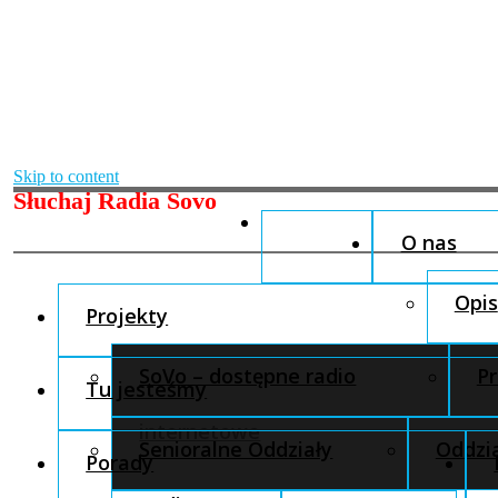
Skip to content
Słuchaj Radia Sovo
O nas
Opis
Projekty
SoVo – dostępne radio
Pr
Tu jesteśmy
internetowe
Senioralne Oddziały
Oddzia
Porady