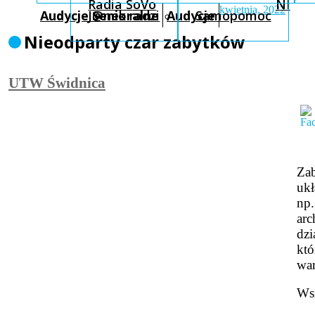
Radia SoVo
NI
kwietnia, 2022
Audycje Senioralne
J@nek radzi
Audycje
Samopomoc
Nieodparty czar zabytków
UTW Świdnica
Zab
ukł
np.
arc
dzi
któ
war
Wsz