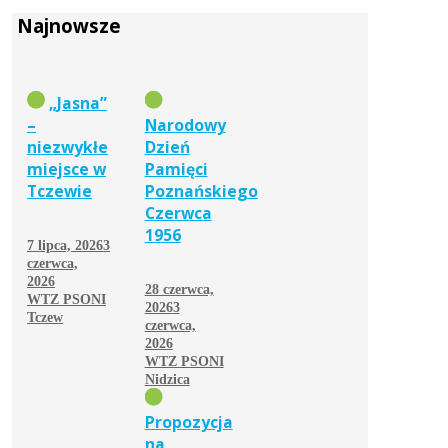
Najnowsze
„Jasna”
–
Narodowy
niezwykłe
Dzień
miejsce w
Pamięci
Tczewie
Poznańskiego
Czerwca
1956
7 lipca, 2026
3
czerwca,
2026
28 czerwca,
WTZ PSONI
2026
3
Tczew
czerwca,
2026
WTZ PSONI
Nidzica
Propozycja
na