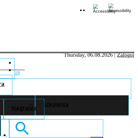
Thursday, 06.08.2026
|
Zaloguj
19
ra
Szkolenia
Nagrania