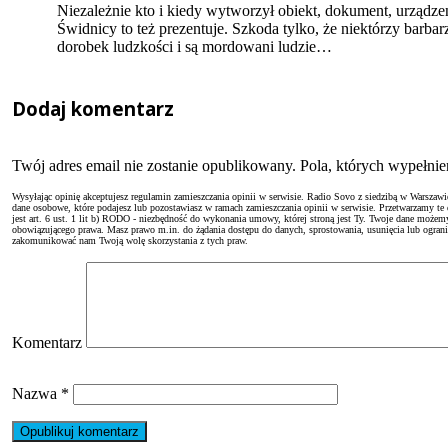
Niezależnie kto i kiedy wytworzył obiekt, dokument, urządzen
Świdnicy to też prezentuje. Szkoda tylko, że niektórzy barba
dorobek ludzkości i są mordowani ludzie…
Dodaj komentarz
Twój adres email nie zostanie opublikowany. Pola, których wypełn
Wysyłając opinię akceptujesz regulamin zamieszczania opinii w serwisie. Radio Sovo z siedzibą w Warszaw
dane osobowe, które podajesz lub pozostawiasz w ramach zamieszczania opinii w serwisie. Przetwarzamy te
jest art. 6 ust. 1 lit b) RODO - niezbędność do wykonania umowy, której stroną jest Ty. Twoje dane moż
obowiązującego prawa. Masz prawo m.in. do żądania dostępu do danych, sprostowania, usunięcia lub ogranicze
zakomunikować nam Twoją wolę skorzystania z tych praw.
Komentarz
Nazwa
*