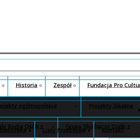
Historia
Zespół
Fundacja Pro Cultu
ojekty ogólnopolskie
Projekty lokalne
ły Radia Osób z
Grupy Słuchaczy Osób z
Biblioteka
Listy Przebojów
Kontakt