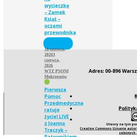
wycieczkę
– Zamek
Książ –
oczami
przewodnika
10 czerwca,
2026
3
czerwca,
2026
Adres: 00-896 Warsz
WTZ PSONI
Mokrzeszów
Pierwsza
Pomoc
Przedmedyczna
Polityk
ratuje
życie! LIVE
z Joanną
Utwory na tym po
Creative Commons Uznanie autors
Traczyk –
zależnych
Ratownikiem