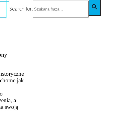
Search for:
ony
istoryczne
uchome jak
go
enia, a
na swoją