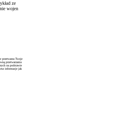
zykład ze
anie wojen
r przetwarza Twoje
awną przetwarzania
anych na podstawie
esz informacje jak