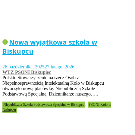
Nowa wyjątkowa szkoła w
Biskupcu
26 października, 2025
27 lutego, 2026
WTZ PSONI Biskupiec
Polskie Stowarzyszenie na rzecz Osób z
Niepełnosprawnością Intelektualną Koło w Biskupcu
otworzyło nową placówkę: Niepubliczną Szkołę
Podstawową Specjalną. Dziennikarze naszego…..
,
Niepubliczna Szkoła Podstawowa Specjalna w Biskupcu
PSONI Koło w
Biskupcu