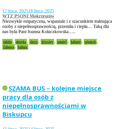
17 lipca, 2025
18 lipca, 2025
WTZ PSONI Mokrzeszów
Niezwykle empatyczna, wspaniale i z szacunkiem traktująca
osoby z niepełnosprawnością, przemiła i ciepła… Taką dla
nas była Pani Joanna Kołaczkowska…..
,
,
,
,
,
,
,
żałoba
aktorka
skecz
dowcipy
pamięć
kabaret
uśmiech
,
Zabawa
kultura
SZAMA BUS – kolejne miejsce
pracy dla osób z
niepełnosprawnościami w
Biskupcu
15 lipca, 2025
14 lipca, 2025