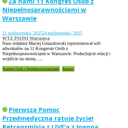
Za nami 11 Kongres Osób z
Niepełnosprawnościami w
Warszawie
21 października, 2025
24 października, 2025
WTZ PSONI Warszawa
Nasz redaktor Maciej Gniazdowski reprezentował self-
adwokatów na 11 Kongresie Osób z
Niepełnosprawnościami w Warszawie. Posłuchajcie relacji i
wejdźcie na stronę…..
,
Kongres Osób z Niepełnosprawnościami
kongres
Pierwsza Pomoc
Przedmedyczna ratuje życie!
Retransmisja z LIVE’a z Joanną