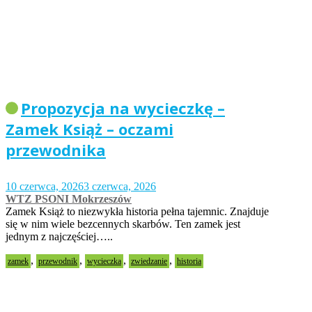
Propozycja na wycieczkę –
Zamek Książ – oczami
przewodnika
10 czerwca, 2026
3 czerwca, 2026
WTZ PSONI Mokrzeszów
Zamek Książ to niezwykła historia pełna tajemnic. Znajduje
się w nim wiele bezcennych skarbów. Ten zamek jest
jednym z najczęściej…..
,
,
,
,
zamek
przewodnik
wycieczka
zwiedzanie
historia