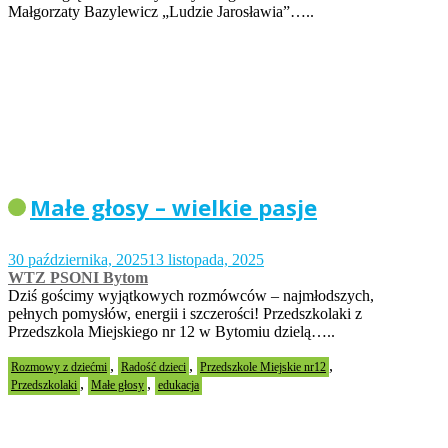
Małgorzaty Bazylewicz „Ludzie Jarosławia”…..
Małe głosy – wielkie pasje
30 października, 2025
13 listopada, 2025
WTZ PSONI Bytom
Dziś gościmy wyjątkowych rozmówców – najmłodszych,
pełnych pomysłów, energii i szczerości! Przedszkolaki z
Przedszkola Miejskiego nr 12 w Bytomiu dzielą…..
,
,
,
Rozmowy z dziećmi
Radość dzieci
Przedszkole Miejskie nr12
,
,
Przedszkolaki
Małe głosy
edukacja