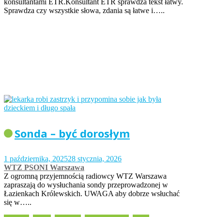
konsultantami ETR.Konsultant ETR sprawdza tekst łatwy.
Sprawdza czy wszystkie słowa, zdania są łatwe i…..
Sonda – być dorosłym
1 października, 2025
28 stycznia, 2026
WTZ PSONI Warszawa
Z ogromną przyjemnością radiowcy WTZ Warszawa
zapraszają do wysłuchania sondy przeprowadzonej w
Łazienkach Królewskich. UWAGA aby dobrze wsłuchać
się w…..