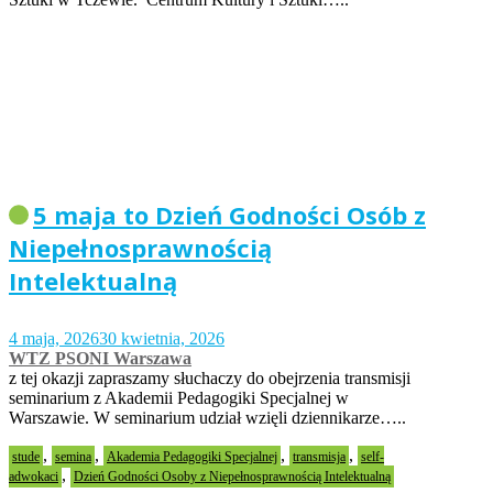
5 maja to Dzień Godności Osób z
Niepełnosprawnością
Intelektualną
4 maja, 2026
30 kwietnia, 2026
WTZ PSONI Warszawa
z tej okazji zapraszamy słuchaczy do obejrzenia transmisji
seminarium z Akademii Pedagogiki Specjalnej w
Warszawie. W seminarium udział wzięli dziennikarze…..
,
,
,
,
stude
semina
Akademia Pedagogiki Specjalnej
transmisja
self-
,
adwokaci
Dzień Godności Osoby z Niepełnosprawnością Intelektualną