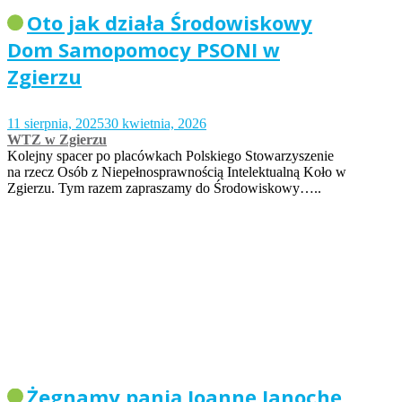
Oto jak działa Środowiskowy
Dom Samopomocy PSONI w
Zgierzu
11 sierpnia, 2025
30 kwietnia, 2026
WTZ w Zgierzu
Kolejny spacer po placówkach Polskiego Stowarzyszenie
na rzecz Osób z Niepełnosprawnością Intelektualną Koło w
Zgierzu. Tym razem zapraszamy do Środowiskowy…..
Żegnamy panią Joannę Janochę