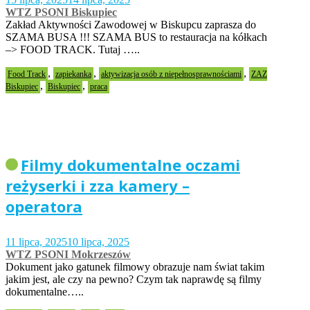
WTZ PSONI Biskupiec
Zakład Aktywności Zawodowej w Biskupcu zaprasza do
SZAMA BUSA !!! SZAMA BUS to restauracja na kółkach
–> FOOD TRACK. Tutaj …..
,
,
,
Food Track
zapiekanka
aktywizacja osób z niepełnosprawnościami
ZAZ
,
,
Biskupiec
Biskupiec
praca
Filmy dokumentalne oczami
reżyserki i zza kamery –
operatora
11 lipca, 2025
10 lipca, 2025
WTZ PSONI Mokrzeszów
Dokument jako gatunek filmowy obrazuje nam świat takim
jakim jest, ale czy na pewno? Czym tak naprawdę są filmy
dokumentalne…..