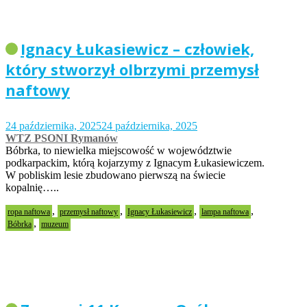
Ignacy Łukasiewicz – człowiek,
który stworzył olbrzymi przemysł
naftowy
24 października, 2025
24 października, 2025
WTZ PSONI Rymanów
Bóbrka, to niewielka miejscowość w województwie
podkarpackim, którą kojarzymy z Ignacym Łukasiewiczem.
W pobliskim lesie zbudowano pierwszą na świecie
kopalnię…..
,
,
,
,
ropa naftowa
przemysł naftowy
Ignacy Łukasiewicz
lampa naftowa
,
Bóbrka
muzeum