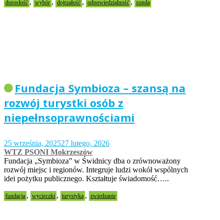
,
,
,
,
dorosłość
wybór
dojrzałość
odpowiedzialność
sonda
Fundacja Symbioza – szansą na
rozwój turystki osób z
niepełnsoprawnościami
25 września, 2025
27 lutego, 2026
WTZ PSONI Mokrzeszów
Fundacja „Symbioza” w Świdnicy dba o zrównoważony
rozwój miejsc i regionów. Integruje ludzi wokół wspólnych
idei pożytku publicznego. Kształtuje świadomość…..
,
,
,
fundacja
wycieczki
turystyka
zwiedzanie