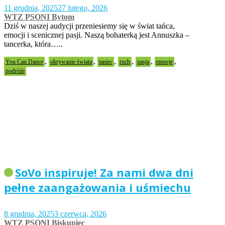
11 grudnia, 2025
27 lutego, 2026
WTZ PSONI Bytom
Dziś w naszej audycji przeniesiemy się w świat tańca,
emocji i scenicznej pasji. Naszą bohaterką jest Annuszka –
tancerka, która…..
,
,
,
,
,
,
You Can Dance
okrywanie świata
taniec
ruch
pasja
emocje
podróże
SoVo inspiruje! Za nami dwa dni
pełne zaangażowania i uśmiechu
8 grudnia, 2025
3 czerwca, 2026
WTZ PSONI Biskupiec