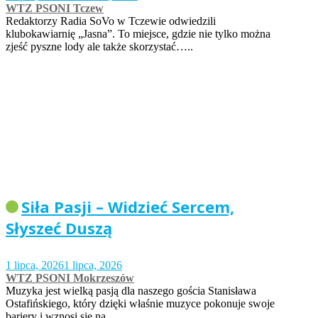
WTZ PSONI Tczew
Redaktorzy Radia SoVo w Tczewie odwiedzili
klubokawiarnię „Jasna”. To miejsce, gdzie nie tylko można
zjeść pyszne lody ale także skorzystać…..
Siła Pasji – Widzieć Sercem,
Słyszeć Duszą
1 lipca, 2026
1 lipca, 2026
WTZ PSONI Mokrzeszów
Muzyka jest wielką pasją dla naszego gościa Stanisława
Ostafińskiego, który dzięki właśnie muzyce pokonuje swoje
bariery i wznosi się na…..