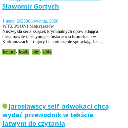
Sławomir Gortych
1 maja, 2026
30 kwietnia, 2026
WTZ PSONI Mokrzeszów
Niezwykła seria książek kryminalnych opowiadająca
niesamowite i fascynujące historie o schroniskach w
Karkonoszach. To góry i ich otoczenie sprawiają, że…..
,
,
,
kryminał
książki
góry
hobby
Jarosławscy self-adwokaci chcą
wydać przewodnik w tekście
łatwym do czytania