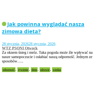
Jak powinna wyglądać nasza
zimowa dieta?
28 stycznia, 2026
28 stycznia, 2026
WTZ PSONI Otwock
Za oknem śnieg i mróz. Taka pogoda może źle wpływać na
nasze samopoczucie i osłabiać naszą odporność. Jednym ze
sposobów…..
,
,
,
,
odporność
żywienie
dieta
zdrowie
wiedza