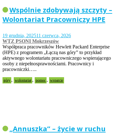
Wspólnie zdobywają szczyty –
Wolontariat Pracowniczy HPE
19 grudnia, 2025
11 czerwca, 2026
WTZ PSONI Mokrzeszów
Współpraca pracowników Hewlett Packard Enterprise
(HPE) z programem „Łączą nas góry” to przykład
aktywnego wolontariatu pracowniczego wspierającego
osoby z niepełnosprawnościami. Pracownicy i
pracowniczki…..
,
,
,
góry
wolontariat
pomoc
wsparcie
„Annuszka” – życie w ruchu