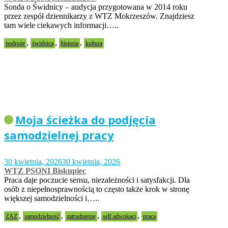
Sonda o Świdnicy – audycja przygotowana w 2014 roku
przez zespół dziennikarzy z WTZ Mokrzeszów. Znajdziesz
tam wiele ciekawych informacji…..
,
,
,
podroże
świdnica
historia
kultura
Moja ścieżka do podjęcia
samodzielnej pracy
30 kwietnia, 2026
30 kwietnia, 2026
WTZ PSONI Biskupiec
Praca daje poczucie sensu, niezależności i satysfakcji. Dla
osób z niepełnosprawnością to często także krok w stronę
większej samodzielności i…..
,
,
,
,
ZAZ
samodzielność
zatrudnienie
self adwokaci
praca