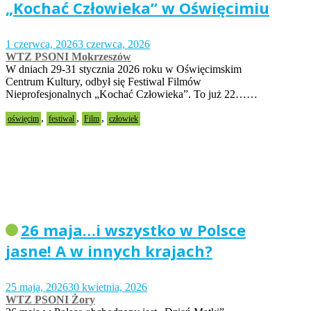
„Kochać Człowieka” w Oświęcimiu
1 czerwca, 2026
3 czerwca, 2026
WTZ PSONI Mokrzeszów
W dniach 29-31 stycznia 2026 roku w Oświęcimskim
Centrum Kultury, odbył się Festiwal Filmów
Nieprofesjonalnych „Kochać Człowieka”. To już 22……
,
,
,
oświęcim
festiwal
Film
człowiek
26 maja…i wszystko w Polsce
jasne! A w innych krajach?
25 maja, 2026
30 kwietnia, 2026
WTZ PSONI Żory