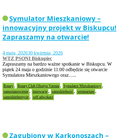
Symulator Mieszkaniowy –
innowacyjny projekt w Biskupcu!
Zapraszamy na otwarcie!
4 maja, 2026
30 kwietnia, 2026
WTZ PSONI Biskupiec
Zapraszamy na bardzo ważne spotkanie w Biskupcu. W
piątek 24 maja o godzinie 11:00 odbędzie się otwarcie
Symulatora Mieszkaniowego oraz…..
,
,
,
Rotary
Rotary Club Olsztyn Varmia
Symulator Mieszkaniowy
,
,
,
,
samostanowienie
innowacje
samodzielność
seminarium
,
samodzielneżycie
self adwokaci
Zagubiony w Karkonoszach –