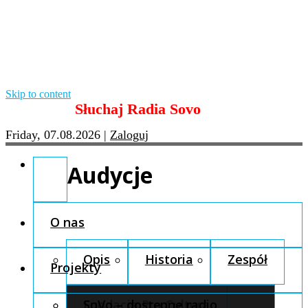
Skip to content
Słuchaj Radia Sovo
Friday, 07.08.2026
|
Zaloguj
Audycje
O nas
Opis
Historia
Zespół
Projekty
Fundacja Pro Cultura
SoVo – dostępne radio