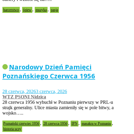
,
,
,
harcerstwo
śpiew
muzyka
pasja
Narodowy Dzień Pamięci
Poznańskiego Czerwca 1956
28 czerwca, 2026
3 czerwca, 2026
WTZ PSONI Nidzica
28 czerwca 1956 wybuchł w Poznaniu pierwszy w PRL-u
strajk generalny. Ulice miasta zamieniły się w pole bitwy, a
wojsko…..
,
,
,
,
Poznański czerwiec 1956
28 czerwca 1956
IPN
masakra w Poznaniu
historia uczy