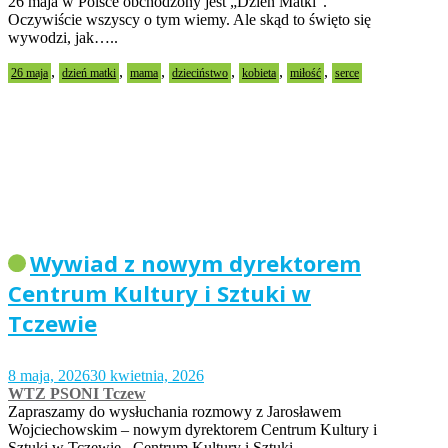
26 maja w Polsce obchodzony jest „Dzień Matki”.
Oczywiście wszyscy o tym wiemy. Ale skąd to święto się
wywodzi, jak…..
,
,
,
,
,
,
26 maja
dzień matki
mama
dzieciństwo
kobieta
miłość
serce
Wywiad z nowym dyrektorem
Centrum Kultury i Sztuki w
Tczewie
8 maja, 2026
30 kwietnia, 2026
WTZ PSONI Tczew
Zapraszamy do wysłuchania rozmowy z Jarosławem
Wojciechowskim – nowym dyrektorem Centrum Kultury i
Sztuki w Tczewie. Centrum Kultury i Sztuki…..