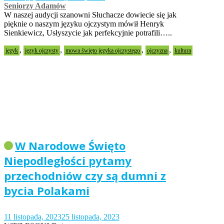
Seniorzy Adamów
W naszej audycji szanowni Słuchacze dowiecie się jak
pięknie o naszym języku ojczystym mówił Henryk
Sienkiewicz, Usłyszycie jak perfekcyjnie potrafili…..
,
,
,
,
język
język ojczysty
mowa święto języka ojczystego
ojczyzna
kultura
W Narodowe Święto
Niepodległości pytamy
przechodniów czy są dumni z
bycia Polakami
11 listopada, 2023
25 listopada, 2023