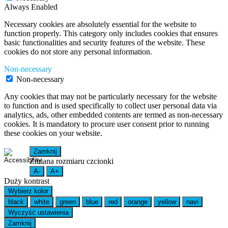
Always Enabled
Necessary cookies are absolutely essential for the website to
function properly. This category only includes cookies that ensures
basic functionalities and security features of the website. These
cookies do not store any personal information.
Non-necessary
Non-necessary
Any cookies that may not be particularly necessary for the website
to function and is used specifically to collect user personal data via
analytics, ads, other embedded contents are termed as non-necessary
cookies. It is mandatory to procure user consent prior to running
these cookies on your website.
Zamknij
Zmiana rozmiaru czcionki
A-
A+
Duży kontrast
Wybierz kolor
black
white
green
blue
red
orange
yellow
navi
Wyczyść ustawienia
Zamknij