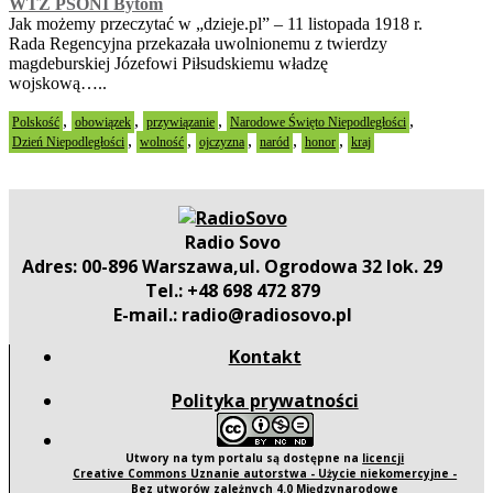
WTZ PSONI Bytom
Jak możemy przeczytać w „dzieje.pl” – 11 listopada 1918 r.
Rada Regencyjna przekazała uwolnionemu z twierdzy
magdeburskiej Józefowi Piłsudskiemu władzę
wojskową…..
,
,
,
,
Polskość
obowiązek
przywiązanie
Narodowe Święto Niepodległości
,
,
,
,
,
Dzień Niepodległości
wolność
ojczyzna
naród
honor
kraj
Radio Sovo
Adres: 00-896 Warszawa,ul. Ogrodowa 32 lok. 29
Tel.: +48 698 472 879
E-mail.: radio@radiosovo.pl
Kontakt
Polityka prywatności
Utwory na tym portalu są dostępne na
licencji
Creative Commons Uznanie autorstwa - Użycie niekomercyjne -
Bez utworów zależnych 4.0 Międzynarodowe