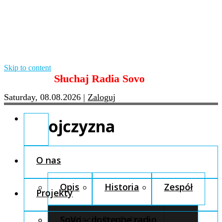
Skip to content
Słuchaj Radia Sovo
Saturday, 08.08.2026
|
Zaloguj
ojczyzna
O nas
Opis
Historia
Zespół
Projekty
Fundacja Pro Cultura
SoVo – dostępne radio