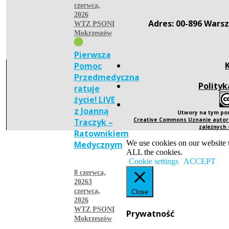
czerwca,
2026
Adres: 00-896 Warsz
WTZ PSONI
Mokrzeszów
Pierwsza
Pomoc
Przedmedyczna
Polityk
ratuje
życie! LIVE
z Joanną
Utwory na tym po
Creative Commons Uznanie autors
Traczyk –
zależnych
Ratownikiem
We use cookies on our website t
Medycznym
ALL the cookies.
Cookie settings
ACCEPT
8 czerwca,
2026
3
czerwca,
Close
2026
WTZ PSONI
Prywatność
Mokrzeszów
więcej