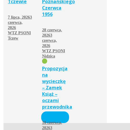
Tczewie
Poznańskiego
Czerwca
1956
7 lipca, 2026
3
czerwca,
2026
28 czerwca,
WTZ PSONI
2026
3
Tczew
czerwca,
2026
WTZ PSONI
Nidzica
Propozycja
na
wycieczkę
– Zamek
Książ –
oczami
przewodnika
10 czerwca,
2026
3