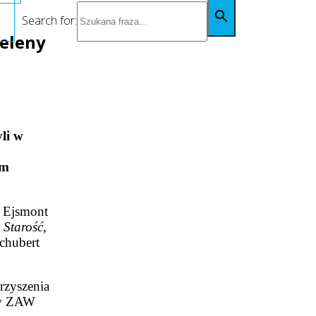
Search for:
Heleny
li w
ym
a Ejsmont
o
Starość
,
Schubert
rzyszenia
ów ZAW