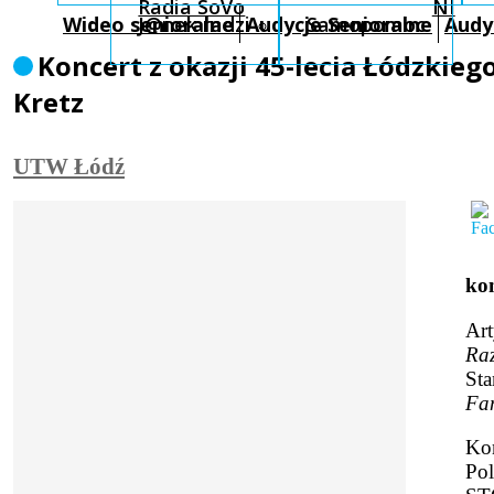
Radia SoVo
NI
Wideo senioralne
J@nek radzi
Audycje Senioralne
Samopomoc
Audy
Koncert z okazji 45-lecia Łódzkie
Kretz
UTW Łódź
kon
Art
Ra
St
Fan
Kon
Po