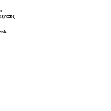
o-
uzycznej
ewska