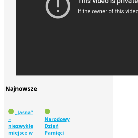
Najnowsze
„Jasna”
–
Narodowy
niezwykłe
Dzień
miejsce w
Pamięci