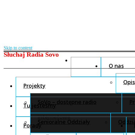
Skip to content
Słuchaj Radia Sovo
O nas
Opis
Projekty
SoVo – dostępne radio
Pr
Tu jesteśmy
internetowe
Senioralne Oddziały
Oddzia
Porady