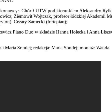
OART.
konawcy: Chór ŁUTW pod kierunkiem Aleksandry Ryłk
owicz; Ziemowit Wojtczak, profesor łódzkiej Akademii M
ryton). Cezary Sarnecki (fortepian);
ewicz Piano Duo w składzie Hanna Holecka i Anna Lisz
a i Maria Sondej; redakcja: Maria Sondej; montaż: Wanda