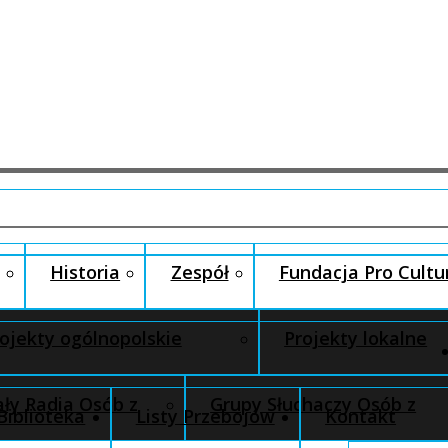
Historia
Zespół
Fundacja Pro Cultu
ojekty ogólnopolskie
Projekty lokalne
ły Radia Osób z
Grupy Słuchaczy Osób z
Biblioteka
Listy Przebojów
Kontakt