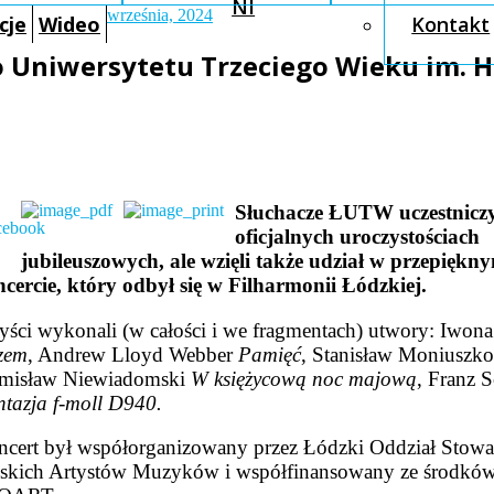
NI
września, 2024
cje
Wideo
Kontakt
go Uniwersytetu Trzeciego Wieku im. 
Słuchacze ŁUTW uczestniczy
oficjalnych uroczystościach
jubileuszowych, ale wzięli także udział w przepiękn
cercie, który odbył się w Filharmonii Łódzkiej.
yści wykonali (w całości i we fragmentach) utwory: Iwon
zem
, Andrew Lloyd Webber
Pamięć
, Stanisław Moniuszk
amisław Niewiadomski
W księżycową noc majową
, Franz 
tazja f-moll D940.
cert był współorganizowany przez Łódzki Oddział Stowa
lskich Artystów Muzyków i współfinansowany ze środk