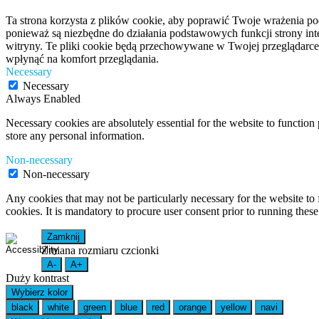
Ta strona korzysta z plików cookie, aby poprawić Twoje wrażenia po
ponieważ są niezbędne do działania podstawowych funkcji strony int
witryny. Te pliki cookie będą przechowywane w Twojej przeglądarce
wpłynąć na komfort przeglądania.
Necessary
Necessary
Always Enabled
Necessary cookies are absolutely essential for the website to function 
store any personal information.
Non-necessary
Non-necessary
Any cookies that may not be particularly necessary for the website to 
cookies. It is mandatory to procure user consent prior to running thes
Zamknij
Zmiana rozmiaru czcionki
A-
A+
Duży kontrast
Wybierz kolor
black
white
green
blue
red
orange
yellow
navi