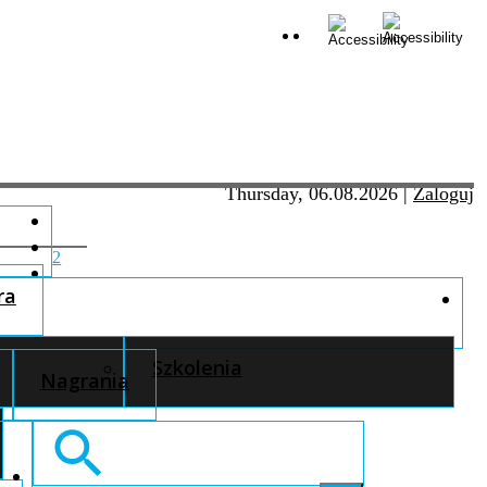
Thursday, 06.08.2026
|
Zaloguj
2
ra
Szkolenia
Nagrania