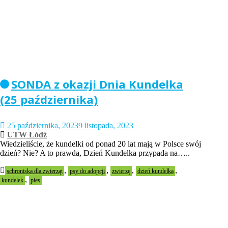
SONDA z okazji Dnia Kundelka
(25 października)
25 października, 2023
9 listopada, 2023
UTW Łódź
Wiedzieliście, że kundelki od ponad 20 lat mają w Polsce swój
dzień? Nie? A to prawda, Dzień Kundelka przypada na…..
,
,
,
,
schroniska dla zwierząt
psy do adopcji
zwierzę
dzień kundelka
,
kundelek
pies