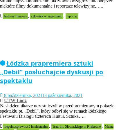
stronie https://kinomuzeum.pl/czlowiekwzagrozeniu/ obejrzeć
niektóre filmy dokumentalne i reportaże telewizyjne,…..
,
,
festiwal filmowy
człowiek w zagrożeniu
reportaż
Łódzka prapremiera sztuki
„Debil” posłuchajcie dyskusji po
spektaklu
8 października, 2021
13 października, 2021
UTW Łódź
Nasi dziennikarze uczestniczyli w przedpremierowym pokazie
spektaklu pt. „Debil”, który odbył się w ramach łódzkiego
Festiwalu Dialogu Czterech Kultur. Sztuka…..
,
,
niepełnosprawność intelektualna
Teatr im. Słowackiego w Krakowie
Malna