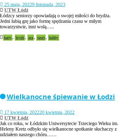
25 maja, 2022
9 listopada, 2023
UTW Łódź
Łódzcy seniorzy opowiadają o swojej miłości do brydża.
Jedni lubią grę jako formę spędzania czasu w miłym
towarzystwie, inni wolą…..
,
,
,
,
karty
brydż
gra
sport
hobby
Wielkanocne śpiewanie w Łodzi
17 kwietnia, 2022
20 kwietnia, 2022
UTW Łódź
Jak co roku, w Łódzkim Uniwersytecie Trzeciego Wieku im.
Heleny Kretz odbyło się wielkanocne spotkanie słuchaczy z
udziałem naszego chóru……