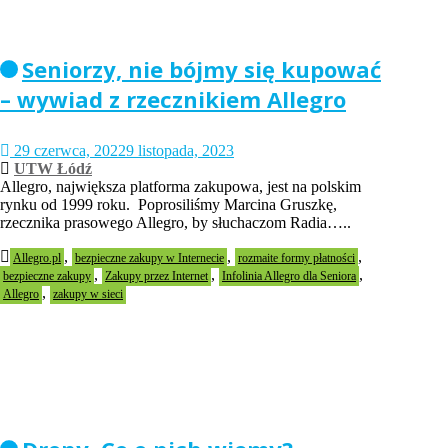
Seniorzy, nie bójmy się kupować
– wywiad z rzecznikiem Allegro
29 czerwca, 2022
9 listopada, 2023
UTW Łódź
Allegro, największa platforma zakupowa, jest na polskim
rynku od 1999 roku. Poprosiliśmy Marcina Gruszkę,
rzecznika prasowego Allegro, by słuchaczom Radia…..
,
,
,
Allegro.pl
bezpieczne zakupy w Internecie
rozmaite formy płatności
,
,
,
bezpieczne zakupy
Zakupy przez Internet
Infolinia Allegro dla Seniora
,
Allegro
zakupy w sieci