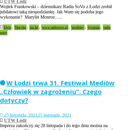
UTW Łódź
Wojtek Frankowski – dziennikarz Radia SoVo z Łodzi zrobił
jubilatowi taką niespodziankę. Jak Wam się podoba jego
wykonanie? Marylin Monroe…..
,
,
,
,
,
,
Elvis
Marylin
sto lat
www.radiosovo.pl
urodziny
życzenia
radio
sovo
W Łodzi trwa 31. Festiwal Mediów
„Człowiek w zagrożeniu”. Czego
dotyczy?
25 listopada, 2021
25 listopada, 2021
UTW Łódź
Impreza zakończy się 28 listopada i do tego dnia można na