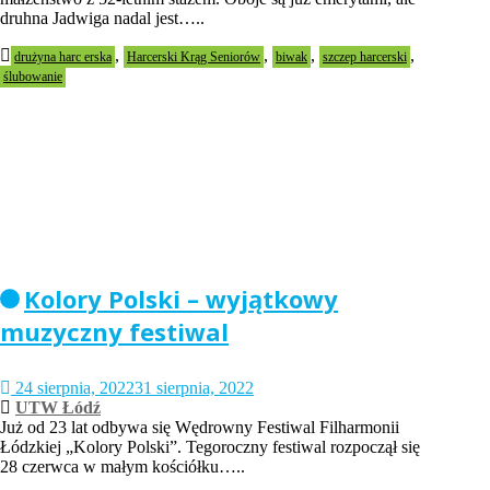
druhna Jadwiga nadal jest…..
,
,
,
,
drużyna harc erska
Harcerski Krąg Seniorów
biwak
szczep harcerski
ślubowanie
Kolory Polski – wyjątkowy
muzyczny festiwal
24 sierpnia, 2022
31 sierpnia, 2022
UTW Łódź
Już od 23 lat odbywa się Wędrowny Festiwal Filharmonii
Łódzkiej „Kolory Polski”. Tegoroczny festiwal rozpoczął się
28 czerwca w małym kościółku…..