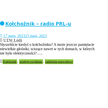
Kołchoźnik – radio PRL-u
17 maja, 2023
23 maja, 2023
UTW Łódź
Słyszeliście kiedyś o kołchoźniku? A może jeszcze pamiętacie
niewielkie głośniki, wiszące nawet w tych domach, w których
nie było elektryczności?…..
,
,
Kołchoźnik
przeboje socjalizmu
radiofonia przewodowa