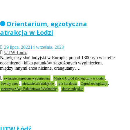
Orientarium, egzotyczna
atrakcja w Łodzi
29 lipca, 2022
14 września, 2023
UTW Łódź
Największy słoń indyjski w Europie, ponad 1300 ryb w strefie
oceanicznej, kilka gatunków zagrożonych wyginięciem,
między innymi anoa nizinne, orangutany…..
,
,
zwierzęta zagrożone wyginięciem
Miejski Ogród Zoologiczny w Łodzi
,
,
,
,
bawoły anoa
niedźwiedzie malajskie
rafa koralowa
Ogród zoologiczny
,
zwierzęta z Azji Południowo-Wschodniej
słonie indyjskie
UTW Łódź