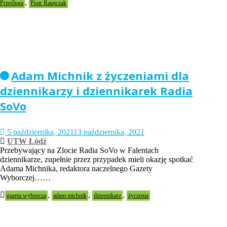
,
Prześluga
Piotr Ratajczak
Adam Michnik z życzeniami dla
dziennikarzy i dziennikarek Radia
SoVo
5 października, 2021
13 października, 2021
UTW Łódź
Przebywający na Zlocie Radia SoVo w Falentach
dziennikarze, zupełnie przez przypadek mieli okazję spotkać
Adama Michnika, redaktora naczelnego Gazety
Wyborczej……
,
,
,
gazeta wyborcza
adam michnik
dziennikarz
życzenia