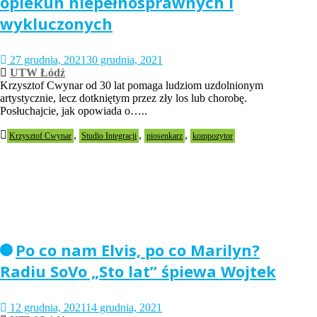
opiekun niepełnosprawnych i
wykluczonych
27 grudnia, 2021
30 grudnia, 2021
UTW Łódź
Krzysztof Cwynar od 30 lat pomaga ludziom uzdolnionym
artystycznie, lecz dotkniętym przez zły los lub chorobę.
Posłuchajcie, jak opowiada o…..
,
,
,
Krzysztof Cwynar
Studio Integracji
piosenkarz
kompozytor
Po co nam Elvis, po co Marilyn?
Radiu SoVo „Sto lat” śpiewa Wojtek
12 grudnia, 2021
14 grudnia, 2021