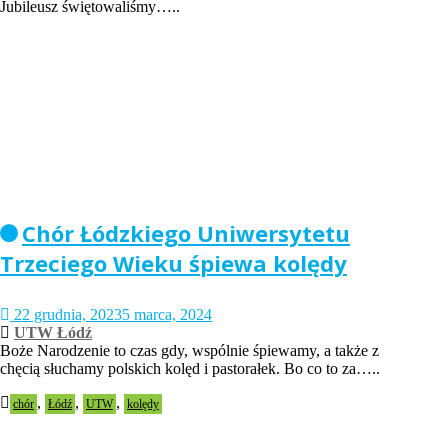
Jubileusz świętowaliśmy…..
Chór Łódzkiego Uniwersytetu
Trzeciego Wieku śpiewa kolędy
22 grudnia, 2023
5 marca, 2024
UTW Łódź
Boże Narodzenie to czas gdy, wspólnie śpiewamy, a także z
chęcią słuchamy polskich kolęd i pastorałek. Bo co to za…..
,
,
,
chór
Łódź
UTW
kolędy