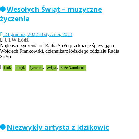
Wesołych Świąt – muzyczne
życzenia
24 grudnia, 2022
18 stycznia, 2023
UTW Łódź
Najlepsze życzenia od Radia SoVo przekazuje śpiewająco
Wojciech Frankowski, dziennikarz łódzkiego oddziału Radia
SoVo.
,
,
,
,
Łódź
kolęda
życzenia
święta
Boże Narodzenie
Niezwykły artysta z Idzikowic