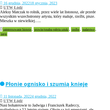
16 grudnia, 2022
18 stycznia, 2023
UTW Łódź
Aleksy Matczak to rolnik, przez wiele lat listonosz, ale przede
wszystkim wszechstronny artysta, który maluje, rzeźbi, pisze.
Mieszka w niewielkiej…..
,
,
,
,
zainteresowanie historią
prowincjonalna galeria sztuki
rzeźba
malarstwo
pasja
Płonie ognisko i szumią knieje
11 listopada, 2022
4 grudnia, 2022
UTW Łódź
Nasi bohaterowie to Jadwiga i Franciszek Radeccy,
małżeństwo z 52-letnim stażem. Oboje są już emerytami, ale