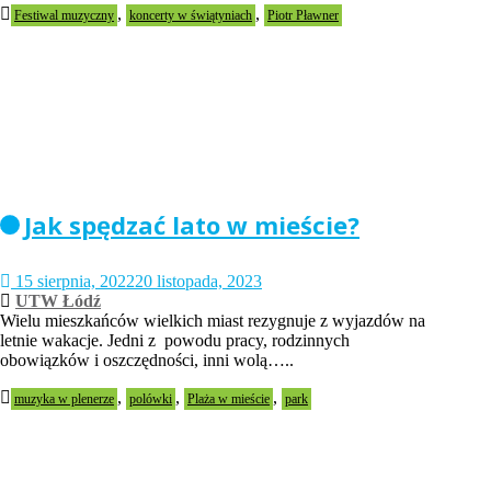
,
,
Festiwal muzyczny
koncerty w świątyniach
Piotr Pławner
Jak spędzać lato w mieście?
15 sierpnia, 2022
20 listopada, 2023
UTW Łódź
Wielu mieszkańców wielkich miast rezygnuje z wyjazdów na
letnie wakacje. Jedni z powodu pracy, rodzinnych
obowiązków i oszczędności, inni wolą…..
,
,
,
muzyka w plenerze
polówki
Plaża w mieście
park