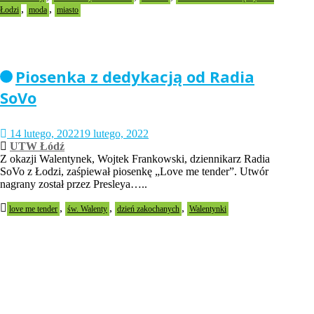
,
,
Łodzi
moda
miasto
Piosenka z dedykacją od Radia
SoVo
14 lutego, 2022
19 lutego, 2022
UTW Łódź
Z okazji Walentynek, Wojtek Frankowski, dziennikarz Radia
SoVo z Łodzi, zaśpiewał piosenkę „Love me tender”. Utwór
nagrany został przez Presleya…..
,
,
,
love me tender
św. Walenty
dzień zakochanych
Walentynki