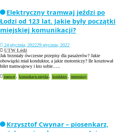
Elektryczny tramwaj jeździ po
Łodzi od 123 lat. Jakie były początki
miejskiej komunikacji?
24 stycznia, 2022
29 stycznia, 2022
UTW Łódź
Jak brzmiały ówczesne przepisy dla pasażerów? Jakie
obowiązki miał konduktor, a jakie motorniczy? Ile kosztował
bilet tramwajowy i kto sobie…..
,
,
,
tramwaj
komunikacja miejska
konduktor
motorniczy
Krzysztof Cwynar – piosenkarz,