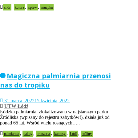
,
,
,
chór
kutura
śpiew
muzyka
Magiczna palmiarnia przenosi
nas do tropiku
31 marca, 2022
15 kwietnia, 2022
UTW Łódź
Łódzka palmiarnia, zlokalizowana w najstarszym parku
Źródliska (wpisany do rejestru zabytków!), działa już od
ponad 65 lat. Wśród wielu rosnących…..
,
,
,
,
,
palmiarnia
palmy
oranżeria
kaktusy
Łódź
rośliny