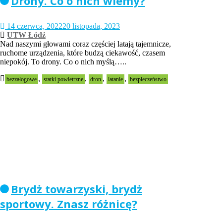
Drony. Co o nich wiemy?
14 czerwca, 2022
20 listopada, 2023
UTW Łódź
Nad naszymi głowami coraz częściej latają tajemnicze,
ruchome urządzenia, które budzą ciekawość, czasem
niepokój. To drony. Co o nich myślą…..
,
,
,
,
bezzałogowe
statki powietrzne
dron
latanie
bezpieczeństwo
Brydż towarzyski, brydż
sportowy. Znasz różnicę?