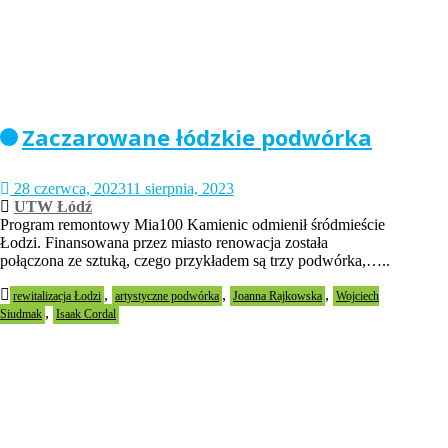
Zaczarowane łódzkie podwórka
28 czerwca, 2023
11 sierpnia, 2023
UTW Łódź
Program remontowy Mia100 Kamienic odmienił śródmieście
Łodzi. Finansowana przez miasto renowacja została
połączona ze sztuką, czego przykładem są trzy podwórka,…..
,
,
,
rewitalizacja Łodzi
artystyczne podwórka
Joanna Rajkowska
Wojciech
,
Siudmak
Isaak Cordal