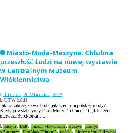
Miasto-Moda-Maszyna. Chlubna
przeszłość Łodzi na nowej wystawie
w Centralnym Muzeum
Włókiennictwa
10 marca, 2022
14 marca, 2022
UTW Łódź
Jak rodziła się sława Łodzi jako centrum polskiej mody?
Kiedy powstał słynny Dom Mody „Telimena” i gdzie jego
pierwsza dyrektorka…..
,
,
,
,
maszyna
Łódź
muzeum włókiennictwa
wystawa
przemysł
,
,
,
włókienniczy
Dom Mody "Telimena"
modelki
Akademia Sztuk Pięknych w