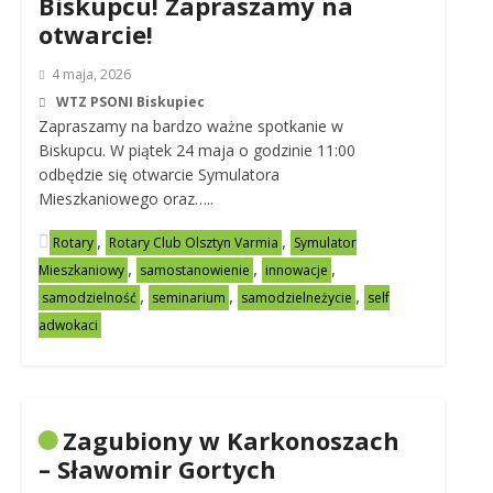
Biskupcu! Zapraszamy na
otwarcie!
4 maja, 2026
WTZ PSONI Biskupiec
Zapraszamy na bardzo ważne spotkanie w
Biskupcu. W piątek 24 maja o godzinie 11:00
odbędzie się otwarcie Symulatora
Mieszkaniowego oraz…..
,
,
Rotary
Rotary Club Olsztyn Varmia
Symulator
,
,
,
Mieszkaniowy
samostanowienie
innowacje
,
,
,
samodzielność
seminarium
samodzielneżycie
self
adwokaci
Zagubiony w Karkonoszach
– Sławomir Gortych