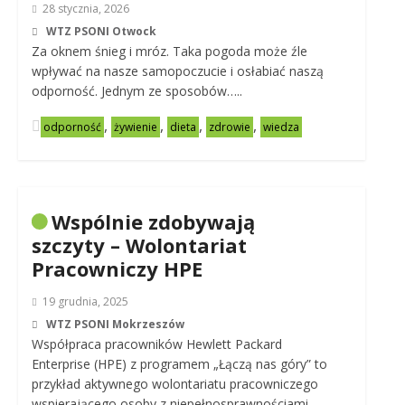
28 stycznia, 2026
WTZ PSONI Otwock
Za oknem śnieg i mróz. Taka pogoda może źle
wpływać na nasze samopoczucie i osłabiać naszą
odporność. Jednym ze sposobów…..
,
,
,
,
odporność
żywienie
dieta
zdrowie
wiedza
Wspólnie zdobywają
szczyty – Wolontariat
Pracowniczy HPE
19 grudnia, 2025
WTZ PSONI Mokrzeszów
Współpraca pracowników Hewlett Packard
Enterprise (HPE) z programem „Łączą nas góry” to
przykład aktywnego wolontariatu pracowniczego
wspierającego osoby z niepełnosprawnościami.