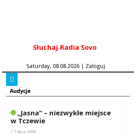
Skip
Słuchaj Radia Sovo
to
content
Saturday, 08.08.2026
|
Zaloguj
Audycje
„Jasna” – niezwykłe miejsce
w Tczewie
7 lipca, 2026