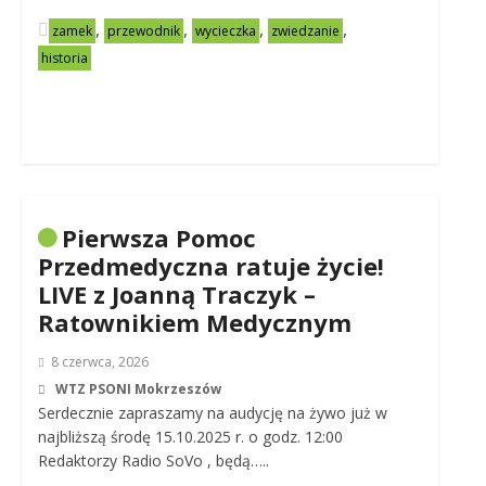
,
,
,
,
zamek
przewodnik
wycieczka
zwiedzanie
historia
Pierwsza Pomoc
Przedmedyczna ratuje życie!
LIVE z Joanną Traczyk –
Ratownikiem Medycznym
8 czerwca, 2026
WTZ PSONI Mokrzeszów
Serdecznie zapraszamy na audycję na żywo już w
najbliższą środę 15.10.2025 r. o godz. 12:00
Redaktorzy Radio SoVo , będą…..