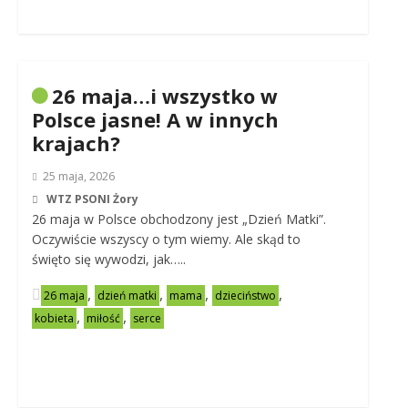
26 maja…i wszystko w
Polsce jasne! A w innych
krajach?
25 maja, 2026
WTZ PSONI Żory
26 maja w Polsce obchodzony jest „Dzień Matki”.
Oczywiście wszyscy o tym wiemy. Ale skąd to
święto się wywodzi, jak…..
,
,
,
,
26 maja
dzień matki
mama
dzieciństwo
,
,
kobieta
miłość
serce