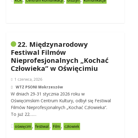
RCK
Centrum Komunikacji
olsztyn
komunikacja
22. Międzynarodowy
Festiwal Filmów
Nieprofesjonalnych „Kochać
Człowieka” w Oświęcimiu
1 czerwca, 2026
WTZ PSONI Mokrzeszów
W dniach 29-31 stycznia 2026 roku w
Oświęcimskim Centrum Kultury, odbył się Festiwal
Filmów Nieprofesjonalnych „Kochać Człowieka”.
To już 22……
,
,
,
oświęcim
festiwal
Film
człowiek