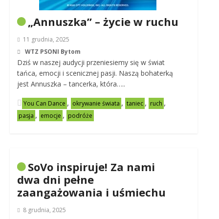
„Annuszka” – życie w ruchu
11 grudnia, 2025
WTZ PSONI Bytom
Dziś w naszej audycji przeniesiemy się w świat
tańca, emocji i scenicznej pasji. Naszą bohaterką
jest Annuszka – tancerka, która…..
,
,
,
,
You Can Dance
okrywanie świata
taniec
ruch
,
,
pasja
emocje
podróże
SoVo inspiruje! Za nami
dwa dni pełne
zaangażowania i uśmiechu
8 grudnia, 2025