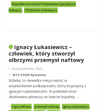
Niepubliczna Szkoła Podstawowa Specjalna w
,
Biskupcu
PSONI Koło w Biskupcu
Ignacy Łukasiewicz –
człowiek, który stworzył
olbrzymi przemysł naftowy
24 października, 2025
WTZ PSONI Rymanów
Bóbrka, to niewielka miejscowość w
województwie podkarpackim, którą kojarzymy z
Ignacym Łukasiewiczem. W pobliskim lesie
zbudowano pierwszą na świecie kopalnię…..
,
,
,
ropa naftowa
przemysł naftowy
Ignacy Łukasiewicz