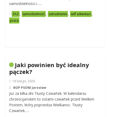
samodzielności i…..
,
,
,
,
ZAZ
samodzielność
zatrudnienie
self adwokaci
praca
Jaki powinien być idealny
pączek?
18 lutego, 2026
BOP PSONI Jarosław
Już za kilka dni Tłusty Czwartek. W kalendarzu
chrześcijańskim to ostatni czwartek przed Wielkim
Postem, który poprzedza Wielkanoc. Tłusty
Czwartek…..