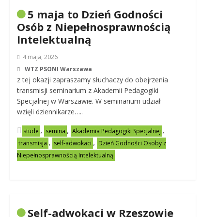
5 maja to Dzień Godności
Osób z Niepełnosprawnością
Intelektualną
4 maja, 2026
WTZ PSONI Warszawa
z tej okazji zapraszamy słuchaczy do obejrzenia
transmisji seminarium z Akademii Pedagogiki
Specjalnej w Warszawie. W seminarium udział
wzięli dziennikarze…..
,
,
,
stude
semina
Akademia Pedagogiki Specjalnej
,
,
transmisja
self-adwokaci
Dzień Godności Osoby z
Niepełnosprawnością Intelektualną
Self-adwokaci w Rzeszowie