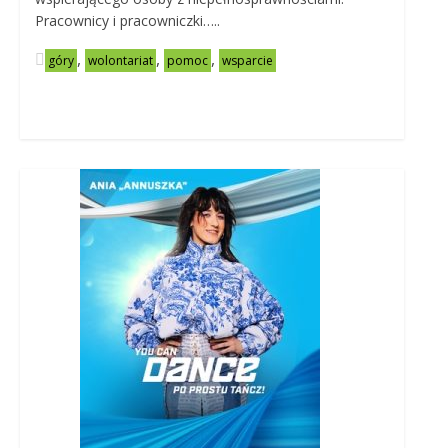
Pracownicy i pracowniczki…..
,
,
,
góry
wolontariat
pomoc
wsparcie