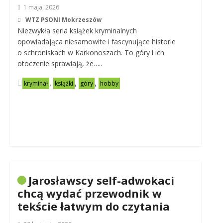
1 maja, 2026
WTZ PSONI Mokrzeszów
Niezwykła seria książek kryminalnych
opowiadająca niesamowite i fascynujące historie
o schroniskach w Karkonoszach. To góry i ich
otoczenie sprawiają, że…..
,
,
,
kryminał
książki
góry
hobby
Jarosławscy self-adwokaci
chcą wydać przewodnik w
tekście łatwym do czytania