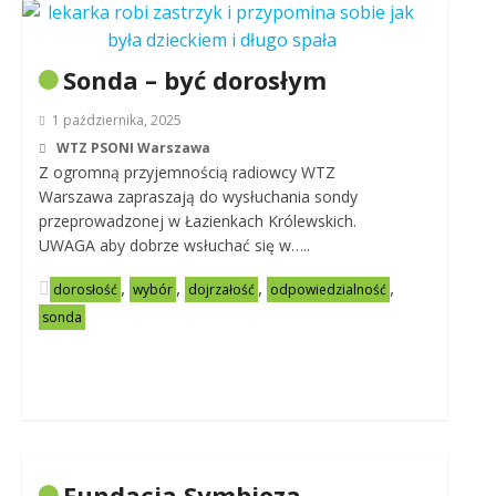
Sonda – być dorosłym
1 października, 2025
WTZ PSONI Warszawa
Z ogromną przyjemnością radiowcy WTZ
Warszawa zapraszają do wysłuchania sondy
przeprowadzonej w Łazienkach Królewskich.
UWAGA aby dobrze wsłuchać się w…..
,
,
,
,
dorosłość
wybór
dojrzałość
odpowiedzialność
sonda
Fundacja Symbioza –