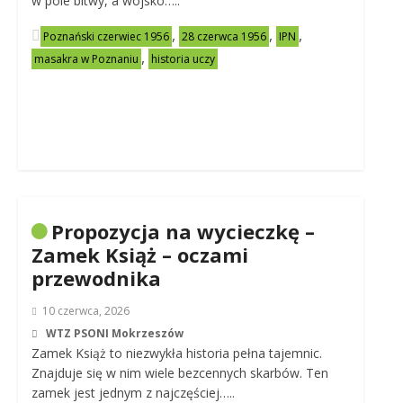
w pole bitwy, a wojsko…..
,
,
,
Poznański czerwiec 1956
28 czerwca 1956
IPN
,
masakra w Poznaniu
historia uczy
Propozycja na wycieczkę –
Zamek Książ – oczami
przewodnika
10 czerwca, 2026
WTZ PSONI Mokrzeszów
Zamek Książ to niezwykła historia pełna tajemnic.
Znajduje się w nim wiele bezcennych skarbów. Ten
zamek jest jednym z najczęściej…..