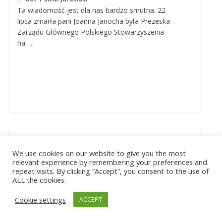
Ta wiadomość jest dla nas bardzo smutna. 22
lipca zmarła pani Joanna Janocha była Prezeska
Zarządu Głównego Polskiego Stowarzyszenia
na…..
Odeszła Joanna
We use cookies on our website to give you the most
Kołaczkowska…
relevant experience by remembering your preferences and
Wspomnienie audycji
repeat visits. By clicking “Accept”, you consent to the use of
ALL the cookies.
nagranej z Kabaretem HRABI
Cookie settings
ACCEPT
17 lipca, 2025
WTZ PSONI Mokrzeszów