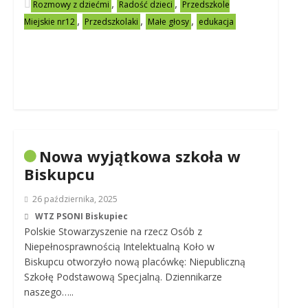
,
,
Rozmowy z dziećmi
Radość dzieci
Przedszkole
,
,
,
Miejskie nr12
Przedszkolaki
Małe głosy
edukacja
Nowa wyjątkowa szkoła w
Biskupcu
26 października, 2025
WTZ PSONI Biskupiec
Polskie Stowarzyszenie na rzecz Osób z
Niepełnosprawnością Intelektualną Koło w
Biskupcu otworzyło nową placówkę: Niepubliczną
Szkołę Podstawową Specjalną. Dziennikarze
naszego…..