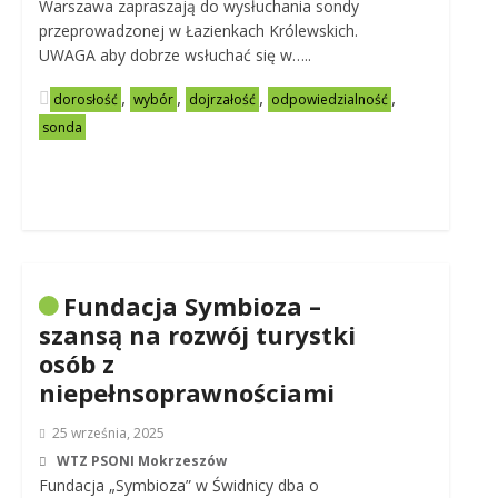
Warszawa zapraszają do wysłuchania sondy
przeprowadzonej w Łazienkach Królewskich.
UWAGA aby dobrze wsłuchać się w…..
,
,
,
,
dorosłość
wybór
dojrzałość
odpowiedzialność
sonda
Fundacja Symbioza –
szansą na rozwój turystki
osób z
niepełnsoprawnościami
25 września, 2025
WTZ PSONI Mokrzeszów
Fundacja „Symbioza” w Świdnicy dba o