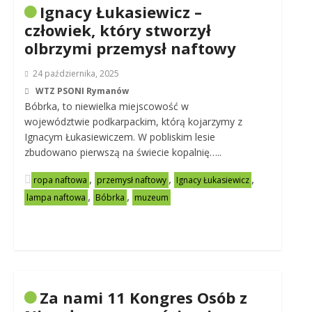
Ignacy Łukasiewicz –
człowiek, który stworzył
olbrzymi przemysł naftowy
24 października, 2025
WTZ PSONI Rymanów
Bóbrka, to niewielka miejscowość w
województwie podkarpackim, którą kojarzymy z
Ignacym Łukasiewiczem. W pobliskim lesie
zbudowano pierwszą na świecie kopalnię…..
,
,
,
ropa naftowa
przemysł naftowy
Ignacy Łukasiewicz
,
,
lampa naftowa
Bóbrka
muzeum
Za nami 11 Kongres Osób z