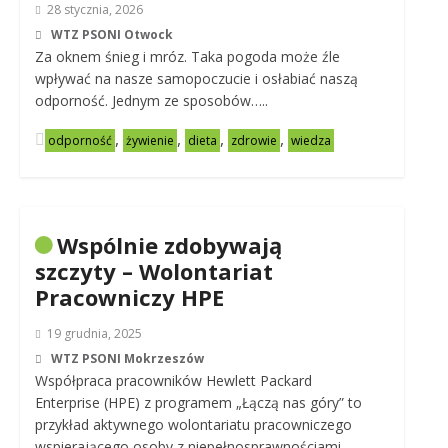
28 stycznia, 2026
WTZ PSONI Otwock
Za oknem śnieg i mróz. Taka pogoda może źle
wpływać na nasze samopoczucie i osłabiać naszą
odporność. Jednym ze sposobów…..
,
,
,
,
odporność
żywienie
dieta
zdrowie
wiedza
Wspólnie zdobywają
szczyty – Wolontariat
Pracowniczy HPE
19 grudnia, 2025
WTZ PSONI Mokrzeszów
Współpraca pracowników Hewlett Packard
Enterprise (HPE) z programem „Łączą nas góry” to
przykład aktywnego wolontariatu pracowniczego
wspierającego osoby z niepełnosprawnościami.