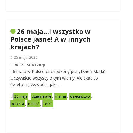
26 maja…i wszystko w
Polsce jasne! A w innych
krajach?
25 maja, 2026
WTZ PSONI Żory
26 maja w Polsce obchodzony jest „Dzień Matki”.
Oczywiście wszyscy o tym wiemy. Ale skąd to
święto się wywodzi, jak…..
,
,
,
,
26 maja
dzień matki
mama
dzieciństwo
,
,
kobieta
miłość
serce