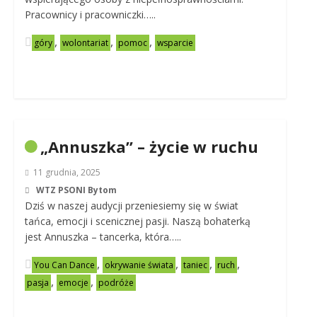
Pracownicy i pracowniczki…..
,
,
,
góry
wolontariat
pomoc
wsparcie
„Annuszka” – życie w ruchu
11 grudnia, 2025
WTZ PSONI Bytom
Dziś w naszej audycji przeniesiemy się w świat
tańca, emocji i scenicznej pasji. Naszą bohaterką
jest Annuszka – tancerka, która…..
,
,
,
,
You Can Dance
okrywanie świata
taniec
ruch
,
,
pasja
emocje
podróże