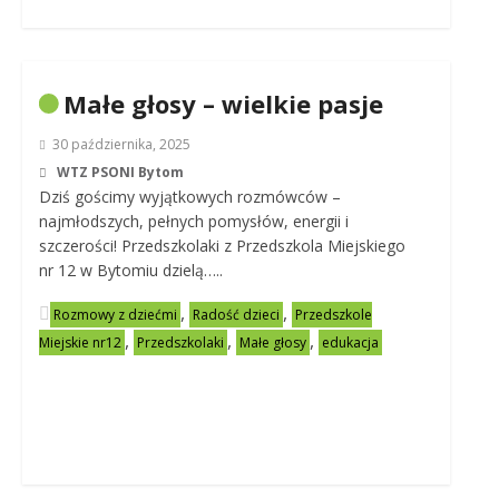
Małe głosy – wielkie pasje
30 października, 2025
WTZ PSONI Bytom
Dziś gościmy wyjątkowych rozmówców –
najmłodszych, pełnych pomysłów, energii i
szczerości! Przedszkolaki z Przedszkola Miejskiego
nr 12 w Bytomiu dzielą…..
,
,
Rozmowy z dziećmi
Radość dzieci
Przedszkole
,
,
,
Miejskie nr12
Przedszkolaki
Małe głosy
edukacja