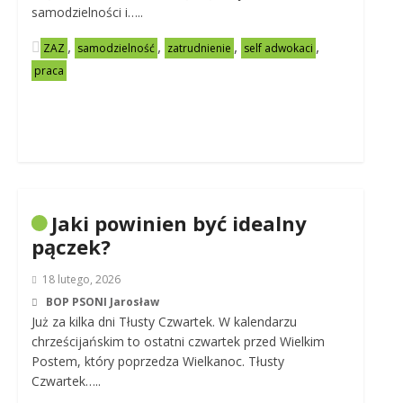
samodzielności i…..
,
,
,
,
ZAZ
samodzielność
zatrudnienie
self adwokaci
praca
Jaki powinien być idealny
pączek?
18 lutego, 2026
BOP PSONI Jarosław
Już za kilka dni Tłusty Czwartek. W kalendarzu
chrześcijańskim to ostatni czwartek przed Wielkim
Postem, który poprzedza Wielkanoc. Tłusty
Czwartek…..