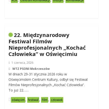
RCK
Centrum Komunikacji
olsztyn
komunikacja
22. Międzynarodowy
Festiwal Filmów
Nieprofesjonalnych „Kochać
Człowieka” w Oświęcimiu
1 czerwca, 2026
WTZ PSONI Mokrzeszów
W dniach 29-31 stycznia 2026 roku w
Oświęcimskim Centrum Kultury, odbył się Festiwal
Filmów Nieprofesjonalnych „Kochać Człowieka”.
To już 22……
,
,
,
oświęcim
festiwal
Film
człowiek