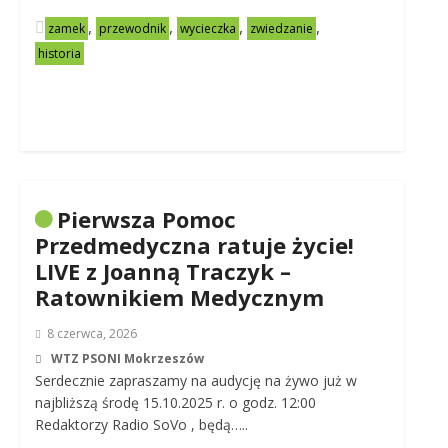
,
,
,
,
zamek
przewodnik
wycieczka
zwiedzanie
historia
Pierwsza Pomoc
Przedmedyczna ratuje życie!
LIVE z Joanną Traczyk –
Ratownikiem Medycznym
8 czerwca, 2026
WTZ PSONI Mokrzeszów
Serdecznie zapraszamy na audycję na żywo już w
najbliższą środę 15.10.2025 r. o godz. 12:00
Redaktorzy Radio SoVo , będą…..