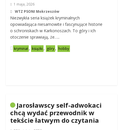
1 maja, 2026
WTZ PSONI Mokrzeszów
Niezwykła seria książek kryminalnych
opowiadająca niesamowite i fascynujące historie
o schroniskach w Karkonoszach. To góry i ich
otoczenie sprawiają, że…..
,
,
,
kryminał
książki
góry
hobby
Jarosławscy self-adwokaci
chcą wydać przewodnik w
tekście łatwym do czytania