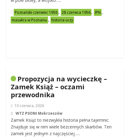
w pole bitwy, a wojsko…..
,
,
,
Poznański czerwiec 1956
28 czerwca 1956
IPN
,
masakra w Poznaniu
historia uczy
Propozycja na wycieczkę –
Zamek Książ – oczami
przewodnika
10 czerwca, 2026
WTZ PSONI Mokrzeszów
Zamek Książ to niezwykła historia pełna tajemnic.
Znajduje się w nim wiele bezcennych skarbów. Ten
zamek jest jednym z najczęściej…..