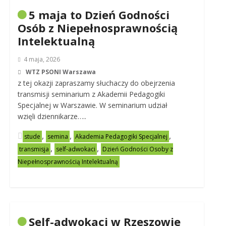
5 maja to Dzień Godności
Osób z Niepełnosprawnością
Intelektualną
4 maja, 2026
WTZ PSONI Warszawa
z tej okazji zapraszamy słuchaczy do obejrzenia
transmisji seminarium z Akademii Pedagogiki
Specjalnej w Warszawie. W seminarium udział
wzięli dziennikarze…..
,
,
,
stude
semina
Akademia Pedagogiki Specjalnej
,
,
transmisja
self-adwokaci
Dzień Godności Osoby z
Niepełnosprawnością Intelektualną
Self-adwokaci w Rzeszowie