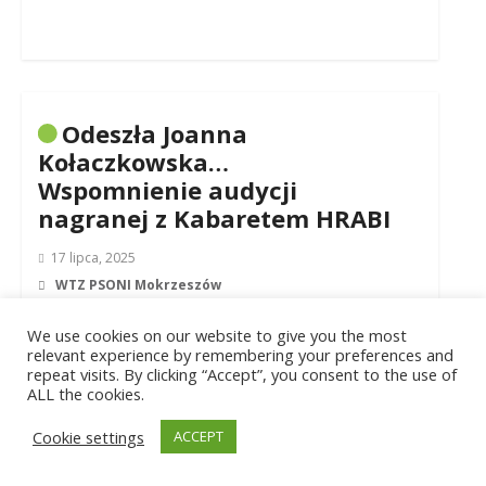
Odeszła Joanna
Kołaczkowska…
Wspomnienie audycji
nagranej z Kabaretem HRABI
17 lipca, 2025
WTZ PSONI Mokrzeszów
Niezwykle empatyczna, wspaniale i z szacunkiem
traktująca osoby z niepełnosprawnością, przemiła
We use cookies on our website to give you the most
relevant experience by remembering your preferences and
i ciepła… Taką dla nas była Pani Joanna
repeat visits. By clicking “Accept”, you consent to the use of
Kołaczkowska…..
ALL the cookies.
,
,
,
,
,
żałoba
aktorka
skecz
dowcipy
pamięć
Cookie settings
ACCEPT
,
,
,
kabaret
uśmiech
Zabawa
kultura