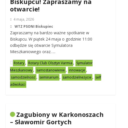
Biskupcu! Zapraszamy na
otwarcie!
4 maja, 2026
WTZ PSONI Biskupiec
Zapraszamy na bardzo ważne spotkanie w
Biskupcu. W piątek 24 maja o godzinie 11:00
odbędzie się otwarcie Symulatora
Mieszkaniowego oraz…..
,
,
Rotary
Rotary Club Olsztyn Varmia
Symulator
,
,
,
Mieszkaniowy
samostanowienie
innowacje
,
,
,
samodzielność
seminarium
samodzielneżycie
self
adwokaci
Zagubiony w Karkonoszach
– Sławomir Gortych