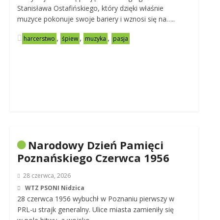
Stanisława Ostafińskiego, który dzięki właśnie
muzyce pokonuje swoje bariery i wznosi się na…..
,
,
,
harcerstwo
śpiew
muzyka
pasja
Narodowy Dzień Pamięci
Poznańskiego Czerwca 1956
28 czerwca, 2026
WTZ PSONI Nidzica
28 czerwca 1956 wybuchł w Poznaniu pierwszy w
PRL-u strajk generalny. Ulice miasta zamieniły się