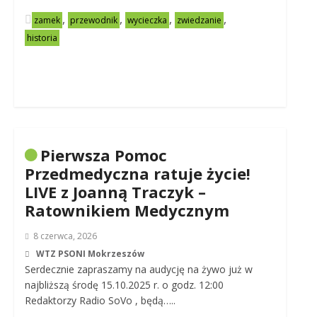
,
,
,
,
zamek
przewodnik
wycieczka
zwiedzanie
historia
Pierwsza Pomoc
Przedmedyczna ratuje życie!
LIVE z Joanną Traczyk –
Ratownikiem Medycznym
8 czerwca, 2026
WTZ PSONI Mokrzeszów
Serdecznie zapraszamy na audycję na żywo już w
najbliższą środę 15.10.2025 r. o godz. 12:00
Redaktorzy Radio SoVo , będą…..