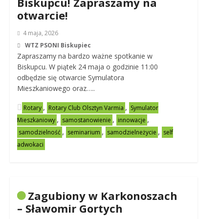
Biskupcu! Zapraszamy na
otwarcie!
4 maja, 2026
WTZ PSONI Biskupiec
Zapraszamy na bardzo ważne spotkanie w
Biskupcu. W piątek 24 maja o godzinie 11:00
odbędzie się otwarcie Symulatora
Mieszkaniowego oraz…..
,
,
Rotary
Rotary Club Olsztyn Varmia
Symulator
,
,
,
Mieszkaniowy
samostanowienie
innowacje
,
,
,
samodzielność
seminarium
samodzielneżycie
self
adwokaci
Zagubiony w Karkonoszach
– Sławomir Gortych