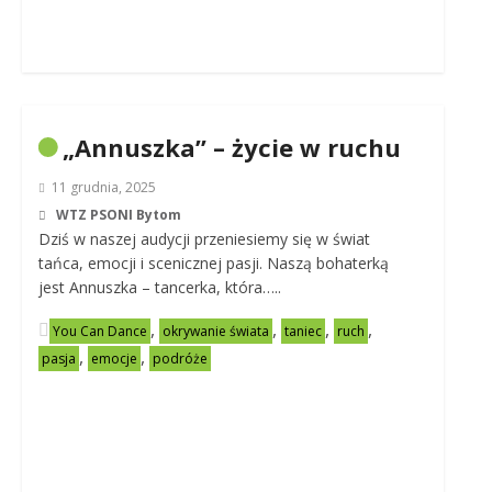
„Annuszka” – życie w ruchu
11 grudnia, 2025
WTZ PSONI Bytom
Dziś w naszej audycji przeniesiemy się w świat
tańca, emocji i scenicznej pasji. Naszą bohaterką
jest Annuszka – tancerka, która…..
,
,
,
,
You Can Dance
okrywanie świata
taniec
ruch
,
,
pasja
emocje
podróże