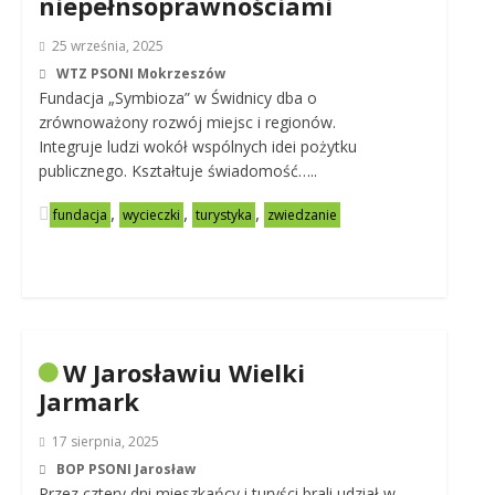
niepełnsoprawnościami
25 września, 2025
WTZ PSONI Mokrzeszów
Fundacja „Symbioza” w Świdnicy dba o
zrównoważony rozwój miejsc i regionów.
Integruje ludzi wokół wspólnych idei pożytku
publicznego. Kształtuje świadomość…..
,
,
,
fundacja
wycieczki
turystyka
zwiedzanie
W Jarosławiu Wielki
Jarmark
17 sierpnia, 2025
BOP PSONI Jarosław
Przez cztery dni mieszkańcy i turyści brali udział w