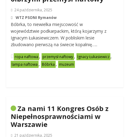
24 października, 2025
WTZ PSONI Rymanów
Bóbrka, to niewielka miejscowość w
województwie podkarpackim, którą kojarzymy z
Ignacym Łukasiewiczem. W pobliskim lesie
zbudowano pierwszą na świecie kopalnię…..
,
,
,
ropa naftowa
przemysł naftowy
Ignacy Łukasiewicz
,
,
lampa naftowa
Bóbrka
muzeum
Za nami 11 Kongres Osób z
Niepełnosprawnościami w
Warszawie
21 października, 2025