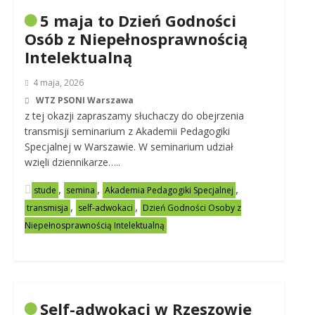
5 maja to Dzień Godności
Osób z Niepełnosprawnością
Intelektualną
4 maja, 2026
WTZ PSONI Warszawa
z tej okazji zapraszamy słuchaczy do obejrzenia
transmisji seminarium z Akademii Pedagogiki
Specjalnej w Warszawie. W seminarium udział
wzięli dziennikarze…..
,
,
,
stude
semina
Akademia Pedagogiki Specjalnej
,
,
transmisja
self-adwokaci
Dzień Godności Osoby z
Niepełnosprawnością Intelektualną
Self-adwokaci w Rzeszowie