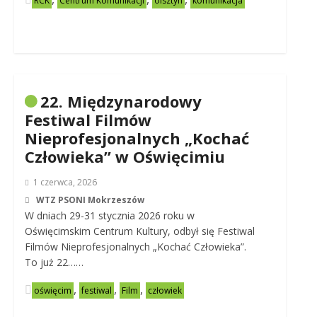
RCK
Centrum Komunikacji
olsztyn
komunikacja
22. Międzynarodowy
Festiwal Filmów
Nieprofesjonalnych „Kochać
Człowieka” w Oświęcimiu
1 czerwca, 2026
WTZ PSONI Mokrzeszów
W dniach 29-31 stycznia 2026 roku w
Oświęcimskim Centrum Kultury, odbył się Festiwal
Filmów Nieprofesjonalnych „Kochać Człowieka”.
To już 22……
,
,
,
oświęcim
festiwal
Film
człowiek