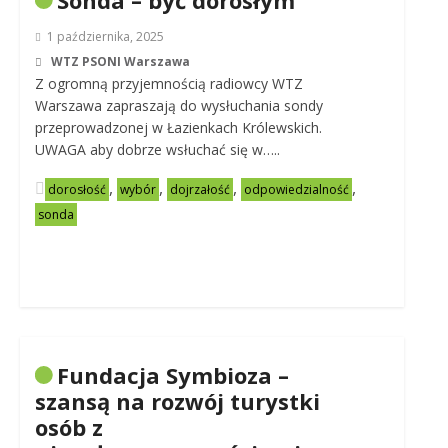
Sonda – być dorosłym
1 października, 2025
WTZ PSONI Warszawa
Z ogromną przyjemnością radiowcy WTZ
Warszawa zapraszają do wysłuchania sondy
przeprowadzonej w Łazienkach Królewskich.
UWAGA aby dobrze wsłuchać się w…..
,
,
,
,
dorosłość
wybór
dojrzałość
odpowiedzialność
sonda
Fundacja Symbioza –
szansą na rozwój turystki
osób z