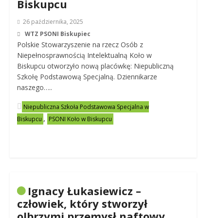
Biskupcu
26 października, 2025
WTZ PSONI Biskupiec
Polskie Stowarzyszenie na rzecz Osób z
Niepełnosprawnością Intelektualną Koło w
Biskupcu otworzyło nową placówkę: Niepubliczną
Szkołę Podstawową Specjalną. Dziennikarze
naszego…..
Niepubliczna Szkoła Podstawowa Specjalna w
,
Biskupcu
PSONI Koło w Biskupcu
Ignacy Łukasiewicz –
człowiek, który stworzył
olbrzymi przemysł naftowy