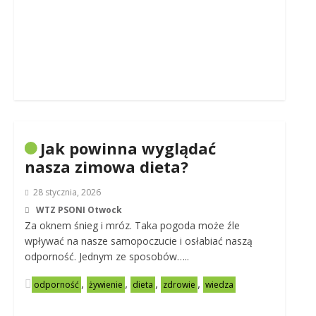
Jak powinna wyglądać
nasza zimowa dieta?
28 stycznia, 2026
WTZ PSONI Otwock
Za oknem śnieg i mróz. Taka pogoda może źle
wpływać na nasze samopoczucie i osłabiać naszą
odporność. Jednym ze sposobów…..
,
,
,
,
odporność
żywienie
dieta
zdrowie
wiedza