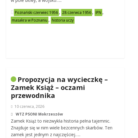
w pole bitwy, a wojsko…..
,
,
,
Poznański czerwiec 1956
28 czerwca 1956
IPN
,
masakra w Poznaniu
historia uczy
Propozycja na wycieczkę –
Zamek Książ – oczami
przewodnika
10 czerwca, 2026
WTZ PSONI Mokrzeszów
Zamek Książ to niezwykła historia pełna tajemnic.
Znajduje się w nim wiele bezcennych skarbów. Ten
zamek jest jednym z najczęściej…..