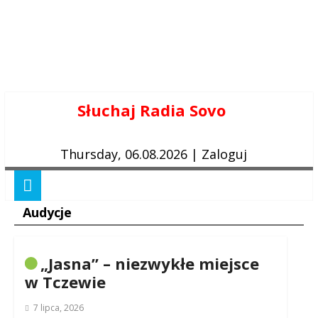
Skip
Słuchaj Radia Sovo
to
content
Thursday, 06.08.2026
|
Zaloguj
Audycje
„Jasna” – niezwykłe miejsce
w Tczewie
7 lipca, 2026