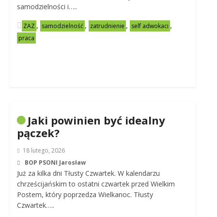
samodzielności i…..
,
,
,
,
ZAZ
samodzielność
zatrudnienie
self adwokaci
praca
Jaki powinien być idealny
pączek?
18 lutego, 2026
BOP PSONI Jarosław
Już za kilka dni Tłusty Czwartek. W kalendarzu
chrześcijańskim to ostatni czwartek przed Wielkim
Postem, który poprzedza Wielkanoc. Tłusty
Czwartek…..