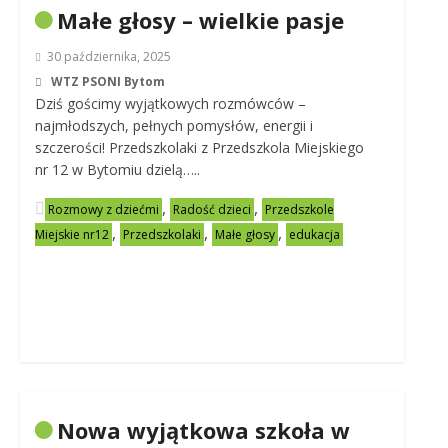
Małe głosy – wielkie pasje
30 października, 2025
WTZ PSONI Bytom
Dziś gościmy wyjątkowych rozmówców –
najmłodszych, pełnych pomysłów, energii i
szczerości! Przedszkolaki z Przedszkola Miejskiego
nr 12 w Bytomiu dzielą…..
,
,
Rozmowy z dziećmi
Radość dzieci
Przedszkole
,
,
,
Miejskie nr12
Przedszkolaki
Małe głosy
edukacja
Nowa wyjątkowa szkoła w