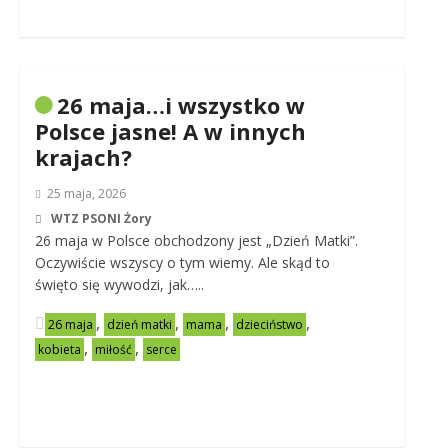
26 maja…i wszystko w
Polsce jasne! A w innych
krajach?
25 maja, 2026
WTZ PSONI Żory
26 maja w Polsce obchodzony jest „Dzień Matki”.
Oczywiście wszyscy o tym wiemy. Ale skąd to
święto się wywodzi, jak…..
,
,
,
,
26 maja
dzień matki
mama
dzieciństwo
,
,
kobieta
miłość
serce