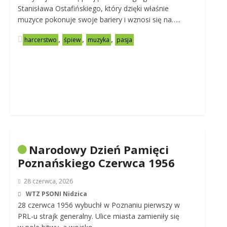
Stanisława Ostafińskiego, który dzięki właśnie
muzyce pokonuje swoje bariery i wznosi się na…..
,
,
,
harcerstwo
śpiew
muzyka
pasja
Narodowy Dzień Pamięci
Poznańskiego Czerwca 1956
28 czerwca, 2026
WTZ PSONI Nidzica
28 czerwca 1956 wybuchł w Poznaniu pierwszy w
PRL-u strajk generalny. Ulice miasta zamieniły się