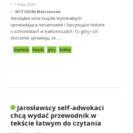
1 maja, 2026
WTZ PSONI Mokrzeszów
Niezwykła seria książek kryminalnych
opowiadająca niesamowite i fascynujące historie
o schroniskach w Karkonoszach. To góry i ich
otoczenie sprawiają, że…..
,
,
,
kryminał
książki
góry
hobby
Jarosławscy self-adwokaci
chcą wydać przewodnik w
tekście łatwym do czytania