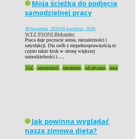
Moja ścieżka do podjęcia
samodzielnej pracy
30 kwietnia, 2026
30 kwietnia, 2026
WTZ PSONI Biskupiec
Praca daje poczucie sensu, niezależności i
satysfakcji. Dla osób z niepełnosprawnością to
często także krok w stronę większej
samodzielności i…..
,
,
,
,
ZAZ
samodzielność
zatrudnienie
self adwokaci
praca
Jak powinna wyglądać
nasza zimowa dieta?