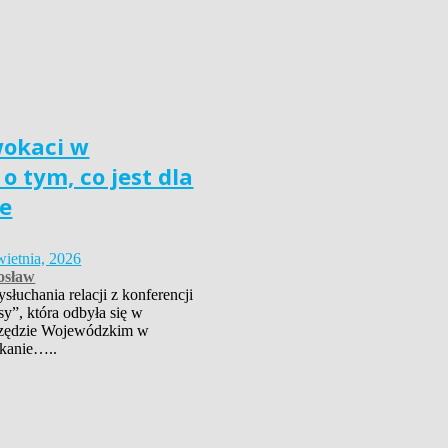
wokaci w
o tym, co jest dla
e
wietnia, 2026
osław
łuchania relacji z konferencji
sy”, która odbyła się w
zędzie Wojewódzkim w
kanie…..