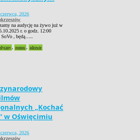
 czerwca, 2026
krzeszów
szamy na audycję na żywo już w
5.10.2025 r. o godz. 12:00
 SoVo , będą…..
,
,
edyczny
pomoc
zdrowie
dzynarodowy
Filmów
jonalnych „Kochać
” w Oświęcimiu
 czerwca, 2026
krzeszów