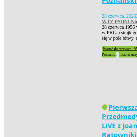
Poznański
28 czerwca, 2026
WTZ PSONI Nid
28 czerwca 1956 
w PRL-u strajk ge
się w pole bitwy,
Poznański czerwiec 19
,
Poznaniu
historia ucz
Pierwsz
Przedmedy
LIVE z Joa
Ratownik