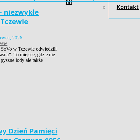
NI
Kontakt
– niezwykłe
 Tczewie
erwca, 2026
zew
 SoVo w Tczewie odwiedzili
asna”. To miejsce, gdzie nie
 pyszne lody ale także
y Dzień Pamięci