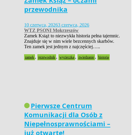
Zamek Książ – oczami
przewodnika
10 czerwca, 2026
3 czerwca, 2026
WTZ PSONI Mokrzeszów
Zamek Książ to niezwykła historia pełna tajemnic.
Znajduje się w nim wiele bezcennych skarbów.
Ten zamek jest jednym z najczęściej…..
,
,
,
,
zamek
przewodnik
wycieczka
zwiedzanie
historia
Pierwsze Centrum
Komunikacji dla Osób z
Niepełnosprawnościami –
już otwarte!