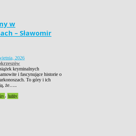
ny w
ach – Sławomir
wietnia, 2026
krzeszów
książek kryminalnych
amowite i fascynujące historie o
rkonoszach. To góry i ich
ją, że…..
,
óry
hobby