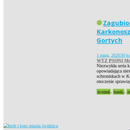
Zagubio
Karkonosz
Gortych
1 maja, 2026
30 k
WTZ PSONI Mo
Niezwykła seria 
opowiadająca nies
schroniskach w Ka
otoczenie sprawia
,
,
kryminał
książki
g