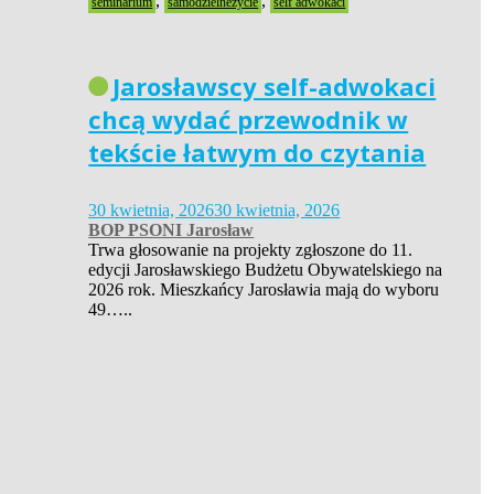
,
,
seminarium
samodzielneżycie
self adwokaci
Jarosławscy self-adwokaci
chcą wydać przewodnik w
tekście łatwym do czytania
30 kwietnia, 2026
30 kwietnia, 2026
BOP PSONI Jarosław
Trwa głosowanie na projekty zgłoszone do 11.
edycji Jarosławskiego Budżetu Obywatelskiego na
2026 rok. Mieszkańcy Jarosławia mają do wyboru
49…..