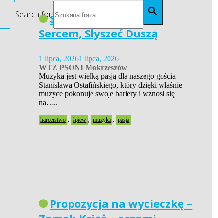
Search for:
Siła Pasji – Widzieć
Sercem, Słyszeć Duszą
1 lipca, 2026
1 lipca, 2026
WTZ PSONI Mokrzeszów
Muzyka jest wielką pasją dla naszego gościa
Stanisława Ostafińskiego, który dzięki właśnie
muzyce pokonuje swoje bariery i wznosi się
na…..
,
,
,
harcerstwo
śpiew
muzyka
pasja
Propozycja na wycieczkę –