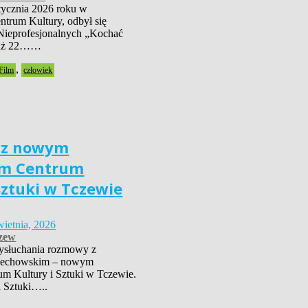
tycznia 2026 roku w
trum Kultury, odbył się
Nieprofesjonalnych „Kochać
już 22……
,
Film
człowiek
 z nowym
em Centrum
Sztuki w Tczewie
wietnia, 2026
zew
ysłuchania rozmowy z
iechowskim – nowym
um Kultury i Sztuki w Tczewie.
i Sztuki…..