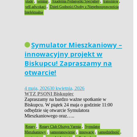
,
,
,
,
stude
semina
Akademia Pedagogiki Specjalnej
transmisja
,
self-adwokaci
Dzień Godności Osoby z Niepełnosprawnością
Intelektualną
Symulator Mieszkaniowy –
innowacyjny projekt w
Biskupcu! Zapraszamy na
otwarcie!
4 maja, 2026
30 kwietnia, 2026
WTZ PSONI Biskupiec
Zapraszamy na bardzo ważne spotkanie w
Biskupcu. W piątek 24 maja o godzinie 11:00
odbędzie się otwarcie Symulatora
Mieszkaniowego oraz…..
,
,
Rotary
Rotary Club Olsztyn Varmia
Symulator
,
,
,
,
Mieszkaniowy
samostanowienie
innowacje
samodzielność