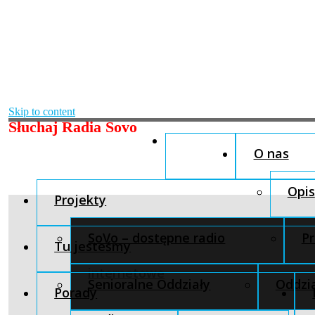
Skip to content
Słuchaj Radia Sovo
O nas
Opis
Projekty
SoVo – dostępne radio
Pr
Tu jesteśmy
internetowe
Senioralne Oddziały
Oddzia
Porady