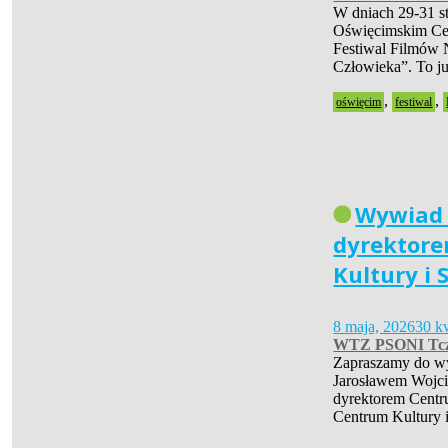
W dniach 29-31 s
Oświęcimskim Cen
Festiwal Filmów 
Człowieka”. To 
,
,
oświęcim
festiwal
Wywiad
dyrektor
Kultury i 
8 maja, 2026
30 k
WTZ PSONI Tc
Zapraszamy do w
Jarosławem Wojc
dyrektorem Centr
Centrum Kultury 