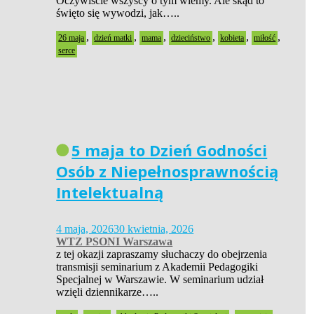
Oczywiście wszyscy o tym wiemy. Ale skąd to
święto się wywodzi, jak…..
,
,
,
,
,
,
26 maja
dzień matki
mama
dzieciństwo
kobieta
miłość
serce
5 maja to Dzień Godności
Osób z Niepełnosprawnością
Intelektualną
4 maja, 2026
30 kwietnia, 2026
WTZ PSONI Warszawa
z tej okazji zapraszamy słuchaczy do obejrzenia
transmisji seminarium z Akademii Pedagogiki
Specjalnej w Warszawie. W seminarium udział
wzięli dziennikarze…..