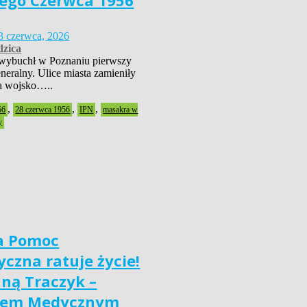
ego Czerwca 1956
3 czerwca, 2026
zica
wybuchł w Poznaniu pierwszy
neralny. Ulice miasta zamieniły
 a wojsko…..
,
,
,
56
28 czerwca 1956
IPN
masakra w
y
a Pomoc
czna ratuje życie!
nną Traczyk –
iem Medycznym