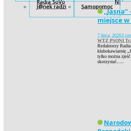
Radia SoVo
NI
J@nek radzi
Samopomoc
„Jasna” 
miejsce w
7 lipca, 2026
3 cz
WTZ PSONI Tc
Redaktorzy Radia
klubokawiarnię „J
tylko można zjeść
skorzystać…..
Narodow