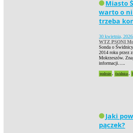
Miasto Ś
warto o ni
trzeba ko
30 kwietnia, 2026
WTZ PSONI Mo
Sonda o Świdnicy
2014 roku przez 
Mokrzeszów. Znaj
informacji…..
,
,
podroże
świdnica
Jaki pow
pączek?