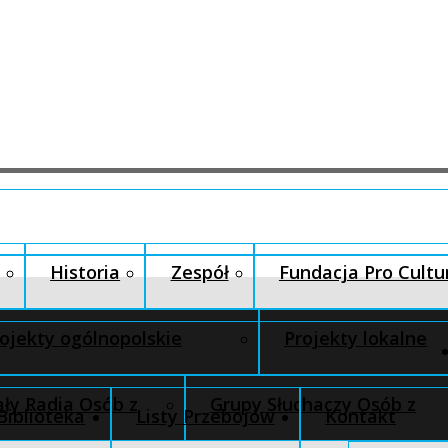
Historia
Zespół
Fundacja Pro Cultu
ojekty ogólnopolskie
Projekty lokalne
ły Radia Osób z
Grupy Słuchaczy Osób z
Biblioteka
Listy Przebojów
Kontakt