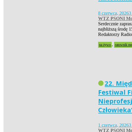
8 czerwca, 2026
3
WTZ PSONI Mo
Serdecznie zapra
najbliższą środę 1
Redaktorzy Radio
,
na żywo
ratownik m
22. Mię
Festiwal 
Nieprofes
Człowieka
1 czerwca, 2026
3
WTZ PSONI Mo