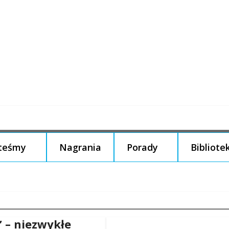
steśmy
Nagrania
Porady
Bibliote
” – niezwykłe