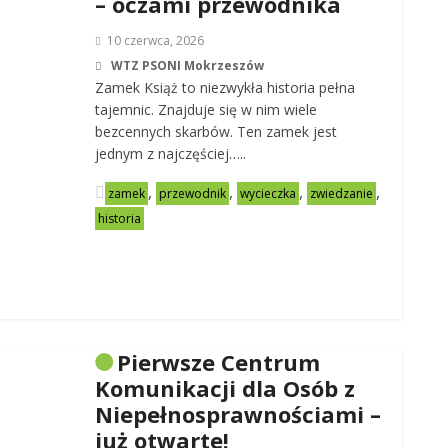
– oczami przewodnika
10 czerwca, 2026
WTZ PSONI Mokrzeszów
Zamek Książ to niezwykła historia pełna
tajemnic. Znajduje się w nim wiele
bezcennych skarbów. Ten zamek jest
jednym z najczęściej…..
,
,
,
,
zamek
przewodnik
wycieczka
zwiedzanie
historia
Pierwsze Centrum
Komunikacji dla Osób z
Niepełnosprawnościami –
już otwarte!