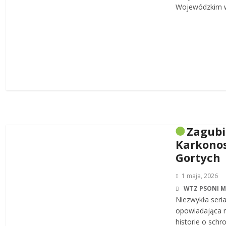
Wojewódzkim w
Zagub
Karkonos
Gortych
1 maja, 2026
WTZ PSONI 
Niezwykła seri
opowiadająca n
historie o sch