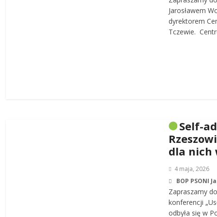
Jarosławem W
dyrektorem Cen
Tczewie. Centru
Self-a
Rzeszowi
dla nich
4 maja, 2026
BOP PSONI J
Zapraszamy do 
konferencji „Us
odbyła się w P