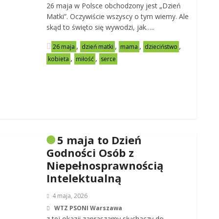
26 maja w Polsce obchodzony jest „Dzień
Matki”. Oczywiście wszyscy o tym wiemy. Ale
skąd to święto się wywodzi, jak…..
,
,
,
,
26 maja
dzień matki
mama
dzieciństwo
,
,
kobieta
miłość
serce
5 maja to Dzień
Godności Osób z
Niepełnosprawnością
Intelektualną
4 maja, 2026
WTZ PSONI Warszawa
z tej okazji zapraszamy słuchaczy do