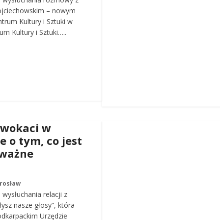
ojciechowskim – nowym
trum Kultury i Sztuki w
m Kultury i Sztuki…..
dwokaci w
e o tym, co jest
 ważne
arosław
wysłuchania relacji z
łysz nasze głosy”, która
odkarpackim Urzędzie