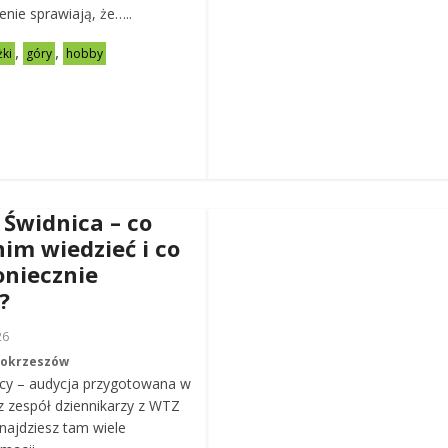
zenie sprawiają, że…..
,
,
żki
góry
hobby
 Świdnica – co
nim wiedzieć i co
oniecznie
?
26
Mokrzeszów
cy – audycja przygotowana w
z zespół dziennikarzy z WTZ
ajdziesz tam wiele