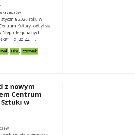
6
Mokrzeszów
 stycznia 2026 roku w
entrum Kultury, odbył się
w Nieprofesjonalnych
eka”. To już 22……
,
,
tiwal
Film
człowiek
d z nowym
rem Centrum
 Sztuki w
czew
 wysłuchania rozmowy z