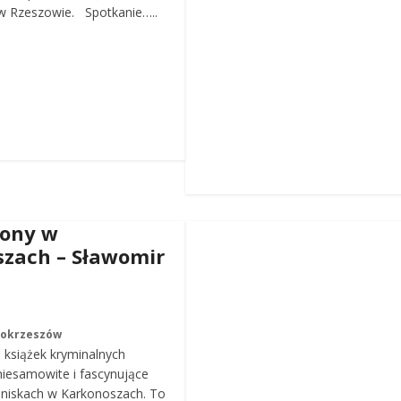
 Rzeszowie. Spotkanie…..
iony w
zach – Sławomir
Mokrzeszów
a książek kryminalnych
iesamowite i fascynujące
roniskach w Karkonoszach. To