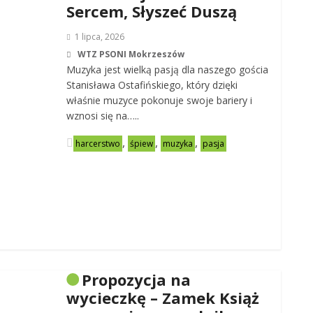
Sercem, Słyszeć Duszą
1 lipca, 2026
WTZ PSONI Mokrzeszów
Muzyka jest wielką pasją dla naszego gościa
Stanisława Ostafińskiego, który dzięki
właśnie muzyce pokonuje swoje bariery i
wznosi się na…..
,
,
,
harcerstwo
śpiew
muzyka
pasja
Propozycja na
wycieczkę – Zamek Książ