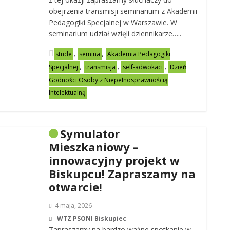
obejrzenia transmisji seminarium z Akademii
Pedagogiki Specjalnej w Warszawie. W
seminarium udział wzięli dziennikarze…..
,
,
stude
semina
Akademia Pedagogiki
,
,
,
Specjalnej
transmisja
self-adwokaci
Dzień
Godności Osoby z Niepełnosprawnością
Intelektualną
Symulator
Mieszkaniowy –
innowacyjny projekt w
Biskupcu! Zapraszamy na
otwarcie!
4 maja, 2026
WTZ PSONI Biskupiec
Zapraszamy na bardzo ważne spotkanie w