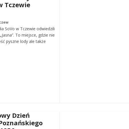
w Tczewie
czew
ia SoVo w Tczewie odwiedzili
„Jasna”. To miejsce, gdzie nie
eść pyszne lody ale także
wy Dzień
Poznańskiego