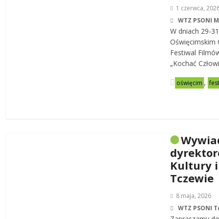
1 czerwca, 202
WTZ PSONI 
W dniach 29-31
Oświęcimskim C
Festiwal Filmó
„Kochać Człowi
,
oświęcim
fes
Wywia
dyrekto
Kultury i
Tczewie
8 maja, 2026
WTZ PSONI T
Zapraszamy do