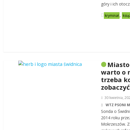
góry i ich otoc
,
kryminał
ksią
Miasto
warto o 
trzeba k
zobaczyć
30 kwietnia, 20
WTZ PSONI 
Sonda o Świdni
2014 roku prze
Mokrzeszów. Zn