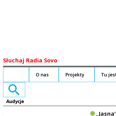
Skip
Słuchaj Radia Sovo
to
content
O nas
Projekty
Tu je
Search
for:
Audycje
„Jasna