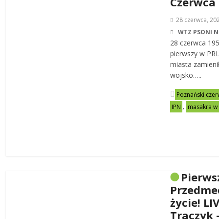
Czerwca
28 czerwca, 20
WTZ PSONI N
28 czerwca 19
pierwszy w PRL-
miasta zamienił
wojsko…..
Poznański czer
,
IPN
masakra w
Pierws
Przedme
życie! LI
Traczyk 