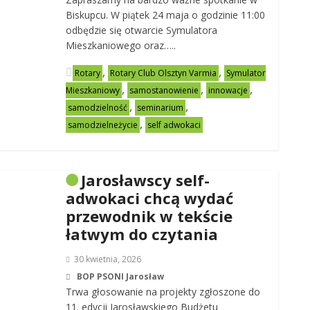
Biskupcu. W piątek 24 maja o godzinie 11:00
odbędzie się otwarcie Symulatora
Mieszkaniowego oraz…..
,
,
Rotary
Rotary Club Olsztyn Varmia
Symulator
,
,
,
Mieszkaniowy
samostanowienie
innowacje
,
,
samodzielność
seminarium
,
samodzielneżycie
self adwokaci
Jarosławscy self-
adwokaci chcą wydać
przewodnik w tekście
łatwym do czytania
30 kwietnia, 2026
BOP PSONI Jarosław
Trwa głosowanie na projekty zgłoszone do
11. edycji Jarosławskiego Budżetu