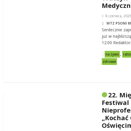
Medycz
8 czerwca, 202
WTZ PSONI 
Serdecznie zap
już w najbliższ
12:00 Redaktor
,
na żywo
rato
zdrowie
22. Mi
Festiwal
Nieprofe
„Kochać 
Oświęci