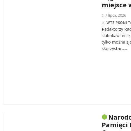
miejsce 
7 lipca, 2026
WTZ PSONI T
Redaktorzy Rad
klubokawiarnię 
tylko można zj
skorzystać…..
Narodo
Pamięci 