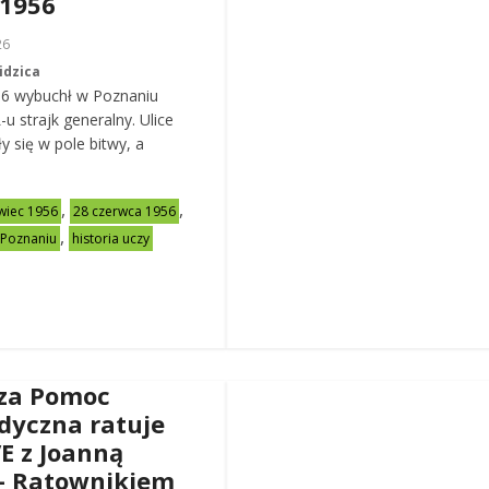
 1956
26
idzica
56 wybuchł w Poznaniu
u strajk generalny. Ulice
y się w pole bitwy, a
,
,
wiec 1956
28 czerwca 1956
,
 Poznaniu
historia uczy
za Pomoc
dyczna ratuje
VE z Joanną
– Ratownikiem