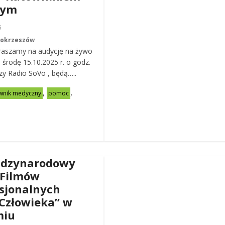
nym
6
Mokrzeszów
raszamy na audycję na żywo
ą środę 15.10.2025 r. o godz.
zy Radio SoVo , będą…..
,
,
wnik medyczny
pomoc
ędzynarodowy
 Filmów
sjonalnych
Człowieka” w
miu