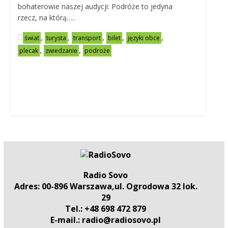
bohaterowie naszej audycji: Podróże to jedyna
rzecz, na którą…..
,
,
,
,
,
świat
turysta
transport
bilet
języki obce
,
,
plecak
zwiedzanie
podroże
Radio Sovo
Adres: 00-896 Warszawa,ul. Ogrodowa 32 lok.
29
Tel.: +48 698 472 879
E-mail.: radio@radiosovo.pl