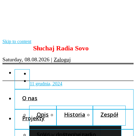
Skip to content
Słuchaj Radia Sovo
Saturday, 08.08.2026
|
Zaloguj
11 grudnia, 2024
O nas
Opis
Historia
Zespół
Projekty
Fundacja Pro Cultura
SoVo – dostępne radio