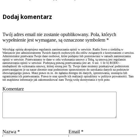
Dodaj komentarz
Twój adres email nie zostanie opublikowany. Pola, których
wypełnienie jest wymagane, są oznaczone symbolem
*
Wysyłając opinię akceptujesz regulamin zamieszczania opinii w serwisie. Radio Sovo z siedzibą w
Warszawie jest administratorem Twoich danych osobowych dla celów związanych z korzystaniem z serwisu.
Administrator przetwarza Twoje dane osobowe, które podajesz lub pozostawiasz w ramach zamieszczania
opinii w serwisie. Przetwarzamy te dane w celu wykonania umowy z Tobą, tą umową jest regulamin
zamieszczania opinii w serwisie. Podstawą prawną przetwarzania jest art. 6 ust. 1 lit b) RODO -
niezbędność do wykonania umowy, której stroną jest Ty. Twoje dane możemy przekazywać podmiotom
przetwarzającym je na nasze zlecenie oraz podmiotom uprawnionym do uzyskania danych na podstawie
obowiązującego prawa. Masz prawo m.in. do żądania dostępu do danych, sprostowania, usunięcia lub
ograniczenia ich przetwarzania. Prawa te oraz sposób ich realizacji opisaliśmy w polityce prywatności. Tam
też znajdziesz informacje jak zakomunikować nam Twoją wolę skorzystania z tych praw.
Komentarz
Nazwa
*
Email
*