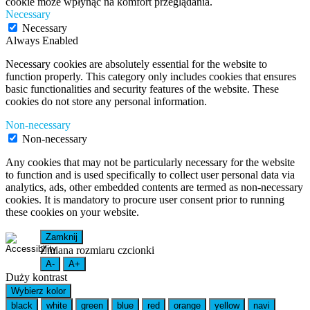
cookie może wpłynąć na komfort przeglądania.
Necessary
Necessary
Always Enabled
Necessary cookies are absolutely essential for the website to
function properly. This category only includes cookies that ensures
basic functionalities and security features of the website. These
cookies do not store any personal information.
Non-necessary
Non-necessary
Any cookies that may not be particularly necessary for the website
to function and is used specifically to collect user personal data via
analytics, ads, other embedded contents are termed as non-necessary
cookies. It is mandatory to procure user consent prior to running
these cookies on your website.
Zamknij
Zmiana rozmiaru czcionki
A-
A+
Duży kontrast
Wybierz kolor
black
white
green
blue
red
orange
yellow
navi