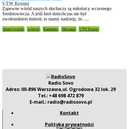
UTW Krosno
Zapewne wśród naszych słuchaczy są miłośnicy wczesnego
Średniowiecza. A jeśli ktoś dotychczas nie był
zwolennikiem historii, to mamy nadzieję, że…..
,
,
,
,
turniej rycerski
wojowie
Kamieniec
Słowianie
UTW Krosno
Radio Sovo
Adres: 00-896 Warszawa,ul. Ogrodowa 32 lok. 29
Tel.: +48 698 472 879
E-mail.: radio@radiosovo.pl
Kontakt
Polityka prywatności