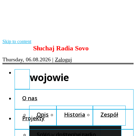
Skip to content
Słuchaj Radia Sovo
Thursday, 06.08.2026
|
Zaloguj
wojowie
O nas
Opis
Historia
Zespół
Projekty
Fundacja Pro Cultura
SoVo – dostępne radio