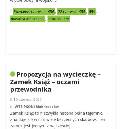
w pole bitwy, a wojsko…..
,
,
,
Poznański czerwiec 1956
28 czerwca 1956
IPN
,
masakra w Poznaniu
historia uczy
Propozycja na wycieczkę –
Zamek Książ – oczami
przewodnika
10 czerwca, 2026
WTZ PSONI Mokrzeszów
Zamek Książ to niezwykła historia pełna tajemnic.
Znajduje się w nim wiele bezcennych skarbów. Ten
zamek jest jednym z najczęściej…..