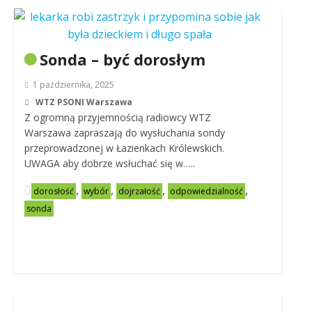
Sonda – być dorosłym
1 października, 2025
WTZ PSONI Warszawa
Z ogromną przyjemnością radiowcy WTZ
Warszawa zapraszają do wysłuchania sondy
przeprowadzonej w Łazienkach Królewskich.
UWAGA aby dobrze wsłuchać się w…..
,
,
,
,
dorosłość
wybór
dojrzałość
odpowiedzialność
sonda