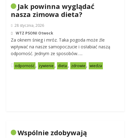
Jak powinna wyglądać
nasza zimowa dieta?
28 stycznia, 2026
WTZ PSONI Otwock
Za oknem śnieg i mróz. Taka pogoda może źle
wpływać na nasze samopoczucie i osłabiać naszą
odporność. Jednym ze sposobów…..
,
,
,
,
odporność
żywienie
dieta
zdrowie
wiedza
Wspólnie zdobywają