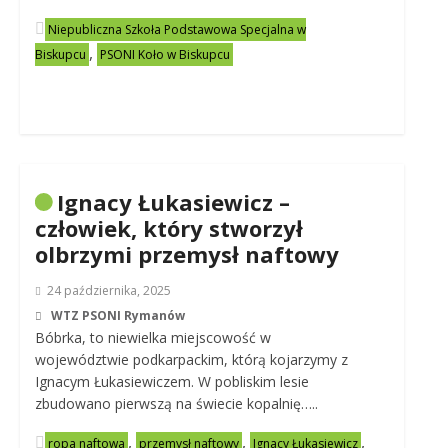
Niepubliczna Szkoła Podstawowa Specjalna w
,
Biskupcu
PSONI Koło w Biskupcu
Ignacy Łukasiewicz –
człowiek, który stworzył
olbrzymi przemysł naftowy
24 października, 2025
WTZ PSONI Rymanów
Bóbrka, to niewielka miejscowość w
województwie podkarpackim, którą kojarzymy z
Ignacym Łukasiewiczem. W pobliskim lesie
zbudowano pierwszą na świecie kopalnię…..
,
,
,
ropa naftowa
przemysł naftowy
Ignacy Łukasiewicz