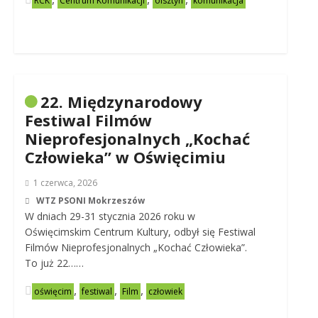
RCK
Centrum Komunikacji
olsztyn
komunikacja
22. Międzynarodowy
Festiwal Filmów
Nieprofesjonalnych „Kochać
Człowieka” w Oświęcimiu
1 czerwca, 2026
WTZ PSONI Mokrzeszów
W dniach 29-31 stycznia 2026 roku w
Oświęcimskim Centrum Kultury, odbył się Festiwal
Filmów Nieprofesjonalnych „Kochać Człowieka”.
To już 22……
,
,
,
oświęcim
festiwal
Film
człowiek