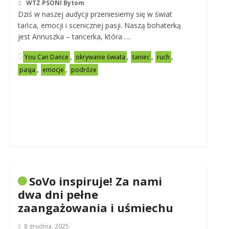
WTZ PSONI Bytom
Dziś w naszej audycji przeniesiemy się w świat
tańca, emocji i scenicznej pasji. Naszą bohaterką
jest Annuszka – tancerka, która…..
,
,
,
,
You Can Dance
okrywanie świata
taniec
ruch
,
,
pasja
emocje
podróże
SoVo inspiruje! Za nami
dwa dni pełne
zaangażowania i uśmiechu
8 grudnia, 2025