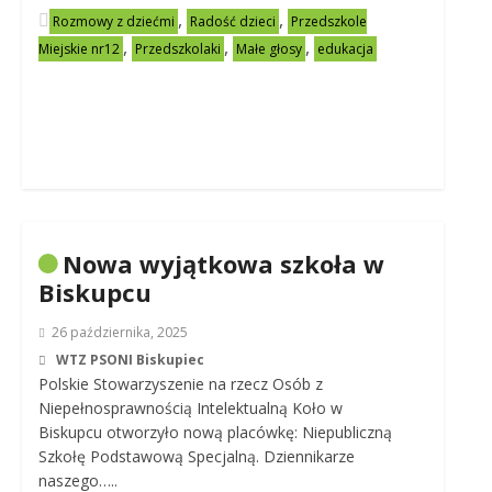
,
,
Rozmowy z dziećmi
Radość dzieci
Przedszkole
,
,
,
Miejskie nr12
Przedszkolaki
Małe głosy
edukacja
Nowa wyjątkowa szkoła w
Biskupcu
26 października, 2025
WTZ PSONI Biskupiec
Polskie Stowarzyszenie na rzecz Osób z
Niepełnosprawnością Intelektualną Koło w
Biskupcu otworzyło nową placówkę: Niepubliczną
Szkołę Podstawową Specjalną. Dziennikarze
naszego…..