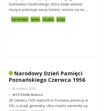
Stanisława Ostafińskiego, który dzięki właśnie
muzyce pokonuje swoje bariery i wznosi się na…..
,
,
,
harcerstwo
śpiew
muzyka
pasja
Narodowy Dzień Pamięci
Poznańskiego Czerwca 1956
28 czerwca, 2026
WTZ PSONI Nidzica
28 czerwca 1956 wybuchł w Poznaniu pierwszy w
PRL-u strajk generalny. Ulice miasta zamieniły się