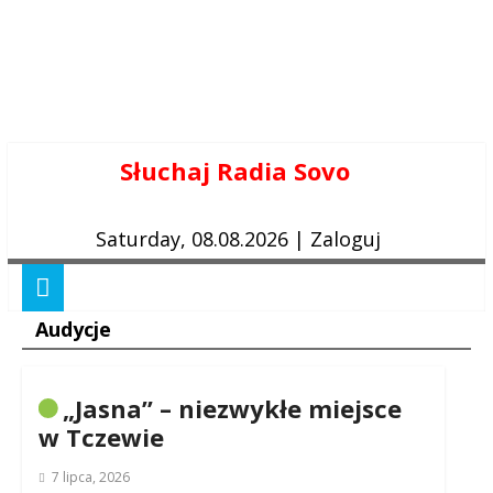
Skip
Słuchaj Radia Sovo
to
content
Saturday, 08.08.2026
|
Zaloguj
Audycje
„Jasna” – niezwykłe miejsce
w Tczewie
7 lipca, 2026