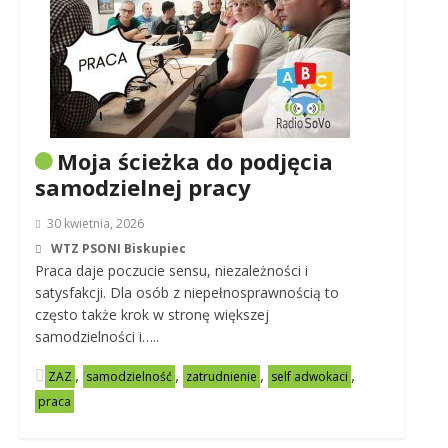
Moja ścieżka do podjęcia
samodzielnej pracy
30 kwietnia, 2026
WTZ PSONI Biskupiec
Praca daje poczucie sensu, niezależności i
satysfakcji. Dla osób z niepełnosprawnością to
często także krok w stronę większej
samodzielności i…..
,
,
,
,
ZAZ
samodzielność
zatrudnienie
self adwokaci
praca