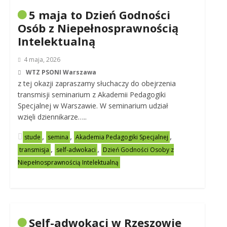
5 maja to Dzień Godności
Osób z Niepełnosprawnością
Intelektualną
4 maja, 2026
WTZ PSONI Warszawa
z tej okazji zapraszamy słuchaczy do obejrzenia
transmisji seminarium z Akademii Pedagogiki
Specjalnej w Warszawie. W seminarium udział
wzięli dziennikarze…..
,
,
,
stude
semina
Akademia Pedagogiki Specjalnej
,
,
transmisja
self-adwokaci
Dzień Godności Osoby z
Niepełnosprawnością Intelektualną
Self-adwokaci w Rzeszowie