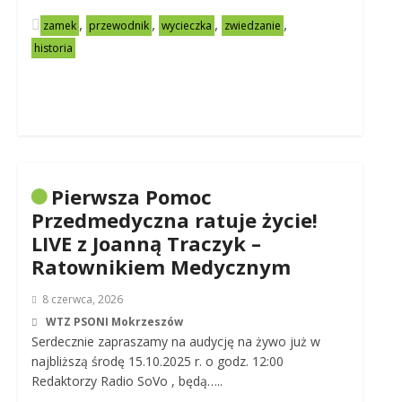
,
,
,
,
zamek
przewodnik
wycieczka
zwiedzanie
historia
Pierwsza Pomoc
Przedmedyczna ratuje życie!
LIVE z Joanną Traczyk –
Ratownikiem Medycznym
8 czerwca, 2026
WTZ PSONI Mokrzeszów
Serdecznie zapraszamy na audycję na żywo już w
najbliższą środę 15.10.2025 r. o godz. 12:00
Redaktorzy Radio SoVo , będą…..