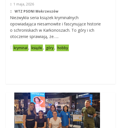
1 maja, 2026
WTZ PSONI Mokrzeszów
Niezwykła seria książek kryminalnych
opowiadająca niesamowite i fascynujące historie
o schroniskach w Karkonoszach. To góry i ich
otoczenie sprawiają, że…..
,
,
,
kryminał
książki
góry
hobby