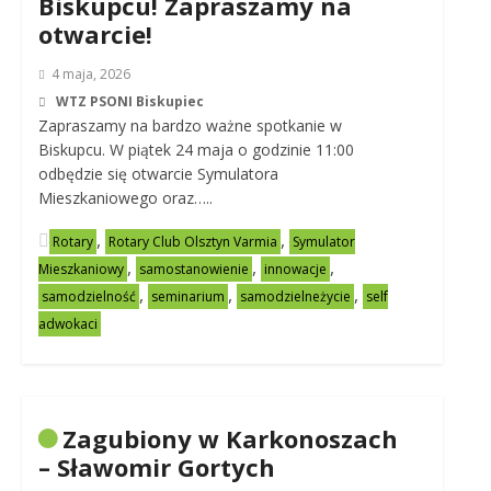
Biskupcu! Zapraszamy na
otwarcie!
4 maja, 2026
WTZ PSONI Biskupiec
Zapraszamy na bardzo ważne spotkanie w
Biskupcu. W piątek 24 maja o godzinie 11:00
odbędzie się otwarcie Symulatora
Mieszkaniowego oraz…..
,
,
Rotary
Rotary Club Olsztyn Varmia
Symulator
,
,
,
Mieszkaniowy
samostanowienie
innowacje
,
,
,
samodzielność
seminarium
samodzielneżycie
self
adwokaci
Zagubiony w Karkonoszach
– Sławomir Gortych