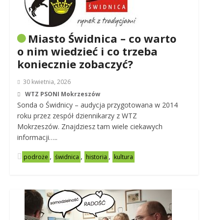
Miasto Świdnica – co warto
o nim wiedzieć i co trzeba
koniecznie zobaczyć?
30 kwietnia, 2026
WTZ PSONI Mokrzeszów
Sonda o Świdnicy – audycja przygotowana w 2014
roku przez zespół dziennikarzy z WTZ
Mokrzeszów. Znajdziesz tam wiele ciekawych
informacji…..
,
,
,
podroże
świdnica
historia
kultura