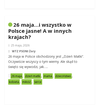
26 maja…i wszystko w
Polsce jasne! A w innych
krajach?
25 maja, 2026
WTZ PSONI Żory
26 maja w Polsce obchodzony jest „Dzień Matki”.
Oczywiście wszyscy o tym wiemy. Ale skąd to
święto się wywodzi, jak…..
,
,
,
,
26 maja
dzień matki
mama
dzieciństwo
,
,
kobieta
miłość
serce