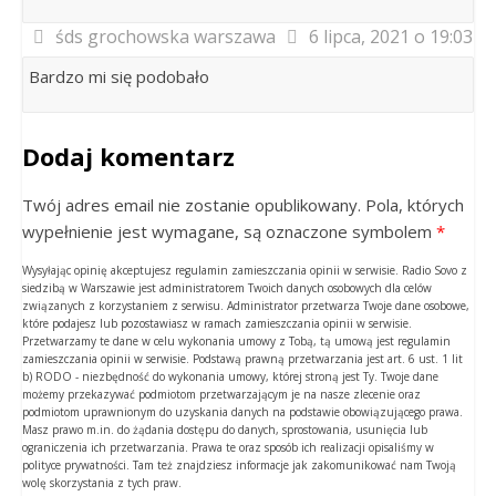
śds grochowska warszawa
6 lipca, 2021 o 19:03
Bardzo mi się podobało
Dodaj komentarz
Twój adres email nie zostanie opublikowany. Pola, których
wypełnienie jest wymagane, są oznaczone symbolem
*
Wysyłając opinię akceptujesz regulamin zamieszczania opinii w serwisie. Radio Sovo z
siedzibą w Warszawie jest administratorem Twoich danych osobowych dla celów
związanych z korzystaniem z serwisu. Administrator przetwarza Twoje dane osobowe,
które podajesz lub pozostawiasz w ramach zamieszczania opinii w serwisie.
Przetwarzamy te dane w celu wykonania umowy z Tobą, tą umową jest regulamin
zamieszczania opinii w serwisie. Podstawą prawną przetwarzania jest art. 6 ust. 1 lit
b) RODO - niezbędność do wykonania umowy, której stroną jest Ty. Twoje dane
możemy przekazywać podmiotom przetwarzającym je na nasze zlecenie oraz
podmiotom uprawnionym do uzyskania danych na podstawie obowiązującego prawa.
Masz prawo m.in. do żądania dostępu do danych, sprostowania, usunięcia lub
ograniczenia ich przetwarzania. Prawa te oraz sposób ich realizacji opisaliśmy w
polityce prywatności. Tam też znajdziesz informacje jak zakomunikować nam Twoją
wolę skorzystania z tych praw.