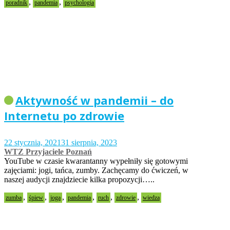
,
,
poradnik
pandemia
psychologia
Aktywność w pandemii – do
Internetu po zdrowie
22 stycznia, 2021
31 sierpnia, 2023
WTZ Przyjaciele Poznań
YouTube w czasie kwarantanny wypełniły się gotowymi
zajęciami: jogi, tańca, zumby. Zachęcamy do ćwiczeń, w
naszej audycji znajdziecie kilka propozycji…..
,
,
,
,
,
,
zumba
śpiew
joga
pandemia
ruch
zdrowie
wiedza