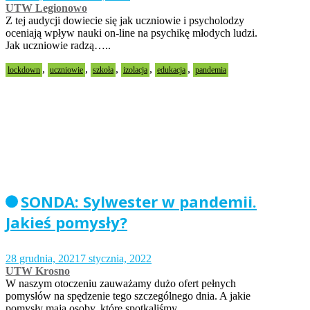
UTW Legionowo
Z tej audycji dowiecie się jak uczniowie i psycholodzy
oceniają wpływ nauki on-line na psychikę młodych ludzi.
Jak uczniowie radzą…..
,
,
,
,
,
lockdown
uczniowie
szkoła
izolacja
edukacja
pandemia
SONDA: Sylwester w pandemii.
Jakieś pomysły?
28 grudnia, 2021
7 stycznia, 2022
UTW Krosno
W naszym otoczeniu zauważamy dużo ofert pełnych
pomysłów na spędzenie tego szczególnego dnia. A jakie
pomysły mają osoby, które spotkaliśmy…..