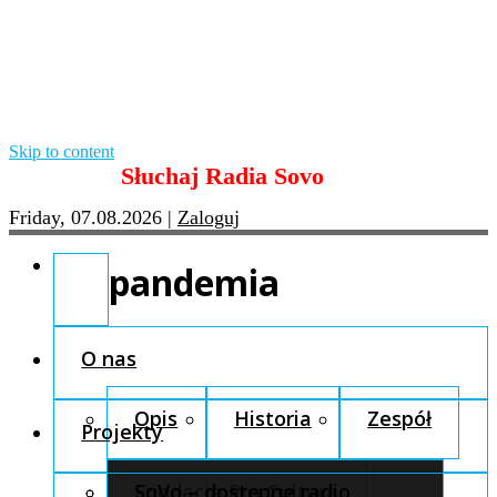
Skip to content
Słuchaj Radia Sovo
Friday, 07.08.2026
|
Zaloguj
pandemia
O nas
Opis
Historia
Zespół
Projekty
Fundacja Pro Cultura
SoVo – dostępne radio