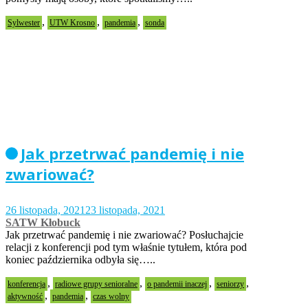
,
,
,
Sylwester
UTW Krosno
pandemia
sonda
Jak przetrwać pandemię i nie
zwariować?
26 listopada, 2021
23 listopada, 2021
SATW Kłobuck
Jak przetrwać pandemię i nie zwariować? Posłuchajcie
relacji z konferencji pod tym właśnie tytułem, która pod
koniec października odbyła się…..
,
,
,
,
konferencja
radiowe grupy senioralne
o pandemii inaczej
seniorzy
,
,
aktywność
pandemia
czas wolny