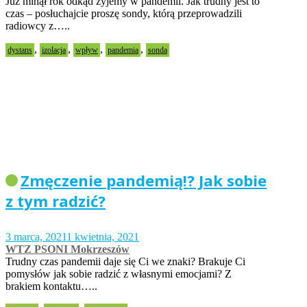
Już minął rok odkąd żyjemy w pandemii. Jak trudny jest to
czas – posłuchajcie proszę sondy, którą przeprowadzili
radiowcy z…..
,
,
,
,
dystans
izolacja
wpływ
pandemia
sonda
Zmęczenie pandemią!? Jak sobie
z tym radzić?
3 marca, 2021
1 kwietnia, 2021
WTZ PSONI Mokrzeszów
Trudny czas pandemii daje się Ci we znaki? Brakuje Ci
pomysłów jak sobie radzić z własnymi emocjami? Z
brakiem kontaktu…..