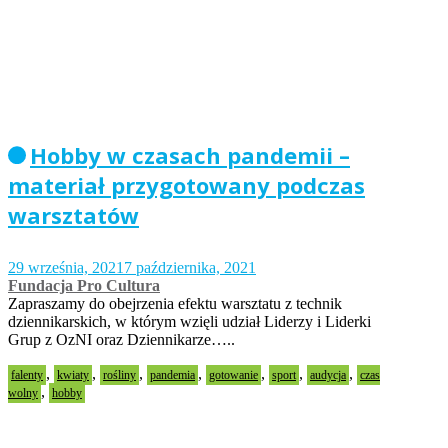
Hobby w czasach pandemii –
materiał przygotowany podczas
warsztatów
29 września, 2021
7 października, 2021
Fundacja Pro Cultura
Zapraszamy do obejrzenia efektu warsztatu z technik
dziennikarskich, w którym wzięli udział Liderzy i Liderki
Grup z OzNI oraz Dziennikarze…..
,
,
,
,
,
,
,
falenty
kwiaty
rośliny
pandemia
gotowanie
sport
audycja
czas
,
wolny
hobby