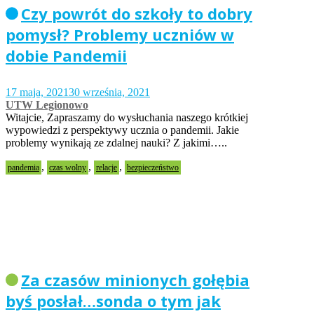
Czy powrót do szkoły to dobry
pomysł? Problemy uczniów w
dobie Pandemii
17 maja, 2021
30 września, 2021
UTW Legionowo
Witajcie, Zapraszamy do wysłuchania naszego krótkiej
wypowiedzi z perspektywy ucznia o pandemii. Jakie
problemy wynikają ze zdalnej nauki? Z jakimi…..
,
,
,
pandemia
czas wolny
relacje
bezpieczeństwo
Za czasów minionych gołębia
byś posłał…sonda o tym jak