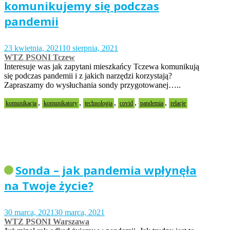
komunikujemy się podczas
pandemii
23 kwietnia, 2021
10 sierpnia, 2021
WTZ PSONI Tczew
Interesuje was jak zapytani mieszkańcy Tczewa komunikują
się podczas pandemii i z jakich narzędzi korzystają?
Zapraszamy do wysłuchania sondy przygotowanej…..
,
,
,
,
,
komunikacja
komunikatory
technologia
covid
pandemia
relacje
Sonda – jak pandemia wpłynęła
na Twoje życie?
30 marca, 2021
30 marca, 2021
WTZ PSONI Warszawa