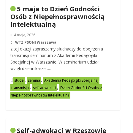
5 maja to Dzień Godności
Osób z Niepełnosprawnością
Intelektualną
4 maja, 2026
WTZ PSONI Warszawa
z tej okazji zapraszamy słuchaczy do obejrzenia
transmisji seminarium z Akademii Pedagogiki
Specjalnej w Warszawie. W seminarium udział
wzięli dziennikarze…..
,
,
,
stude
semina
Akademia Pedagogiki Specjalnej
,
,
transmisja
self-adwokaci
Dzień Godności Osoby z
Niepełnosprawnością Intelektualną
Self-adwokaci w Rzeszowie