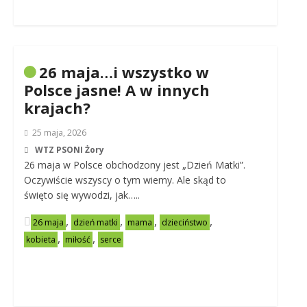
26 maja…i wszystko w
Polsce jasne! A w innych
krajach?
25 maja, 2026
WTZ PSONI Żory
26 maja w Polsce obchodzony jest „Dzień Matki”.
Oczywiście wszyscy o tym wiemy. Ale skąd to
święto się wywodzi, jak…..
,
,
,
,
26 maja
dzień matki
mama
dzieciństwo
,
,
kobieta
miłość
serce