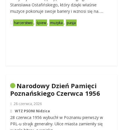
Stanisława Ostafińskiego, który dzięki właśnie
muzyce pokonuje swoje bariery i wznosi się na…..
,
,
,
harcerstwo
śpiew
muzyka
pasja
Narodowy Dzień Pamięci
Poznańskiego Czerwca 1956
28 czerwca, 2026
WTZ PSONI Nidzica
28 czerwca 1956 wybuchł w Poznaniu pierwszy w
PRL-u strajk generalny. Ulice miasta zamieniły się