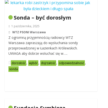
Sonda – być dorosłym
1 października, 2025
WTZ PSONI Warszawa
Z ogromną przyjemnością radiowcy WTZ
Warszawa zapraszają do wysłuchania sondy
przeprowadzonej w Łazienkach Królewskich.
UWAGA aby dobrze wsłuchać się w…..
,
,
,
,
dorosłość
wybór
dojrzałość
odpowiedzialność
sonda
Fundacja Symbioza –