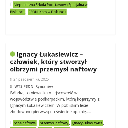
Niepubliczna Szkoła Podstawowa Specjalna w
,
Biskupcu
PSONI Koło w Biskupcu
Ignacy Łukasiewicz –
człowiek, który stworzył
olbrzymi przemysł naftowy
24 października, 2025
WTZ PSONI Rymanów
Bóbrka, to niewielka miejscowość w
województwie podkarpackim, którą kojarzymy z
Ignacym Łukasiewiczem. W pobliskim lesie
zbudowano pierwszą na świecie kopalnię…..
,
,
,
ropa naftowa
przemysł naftowy
Ignacy Łukasiewicz