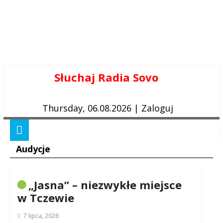
Skip
Słuchaj Radia Sovo
to
content
Thursday, 06.08.2026
|
Zaloguj
Audycje
„Jasna” – niezwykłe miejsce
w Tczewie
7 lipca, 2026