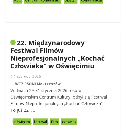
RCK
Centrum Komunikacji
olsztyn
komunikacja
22. Międzynarodowy
Festiwal Filmów
Nieprofesjonalnych „Kochać
Człowieka” w Oświęcimiu
1 czerwca, 2026
WTZ PSONI Mokrzeszów
W dniach 29-31 stycznia 2026 roku w
Oświęcimskim Centrum Kultury, odbył się Festiwal
Filmów Nieprofesjonalnych „Kochać Człowieka”.
To już 22……
,
,
,
oświęcim
festiwal
Film
człowiek