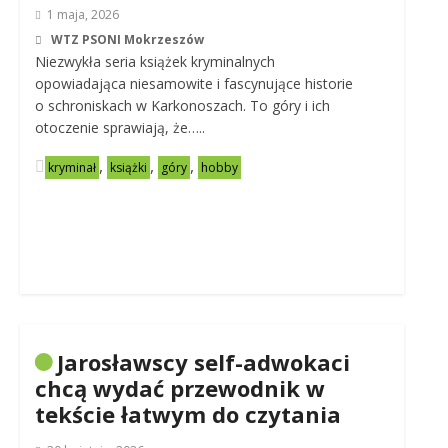
1 maja, 2026
WTZ PSONI Mokrzeszów
Niezwykła seria książek kryminalnych
opowiadająca niesamowite i fascynujące historie
o schroniskach w Karkonoszach. To góry i ich
otoczenie sprawiają, że…..
,
,
,
kryminał
książki
góry
hobby
Jarosławscy self-adwokaci
chcą wydać przewodnik w
tekście łatwym do czytania