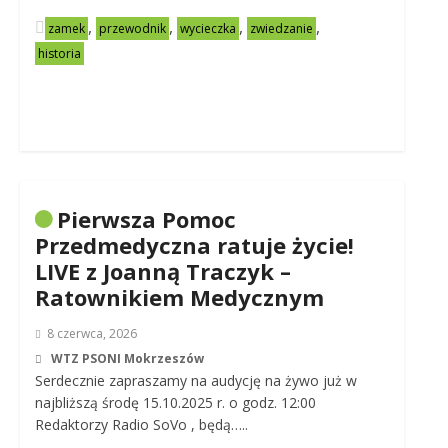
,
,
,
,
zamek
przewodnik
wycieczka
zwiedzanie
historia
Pierwsza Pomoc
Przedmedyczna ratuje życie!
LIVE z Joanną Traczyk –
Ratownikiem Medycznym
8 czerwca, 2026
WTZ PSONI Mokrzeszów
Serdecznie zapraszamy na audycję na żywo już w
najbliższą środę 15.10.2025 r. o godz. 12:00
Redaktorzy Radio SoVo , będą…..