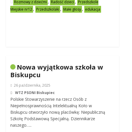
,
,
Rozmowy z dziećmi
Radość dzieci
Przedszkole
,
,
,
Miejskie nr12
Przedszkolaki
Małe głosy
edukacja
Nowa wyjątkowa szkoła w
Biskupcu
26 października, 2025
WTZ PSONI Biskupiec
Polskie Stowarzyszenie na rzecz Osób z
Niepełnosprawnością Intelektualną Koło w
Biskupcu otworzyło nową placówkę: Niepubliczną
Szkołę Podstawową Specjalną. Dziennikarze
naszego…..