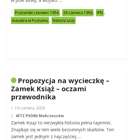
w pole bitwy, a wojsko…..
,
,
,
Poznański czerwiec 1956
28 czerwca 1956
IPN
,
masakra w Poznaniu
historia uczy
Propozycja na wycieczkę –
Zamek Książ – oczami
przewodnika
10 czerwca, 2026
WTZ PSONI Mokrzeszów
Zamek Książ to niezwykła historia pełna tajemnic.
Znajduje się w nim wiele bezcennych skarbów. Ten
zamek jest jednym z najczęściej…..