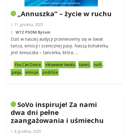
„Annuszka” – życie w ruchu
11 grudnia, 2025
WTZ PSONI Bytom
Dziś w naszej audycji przeniesiemy się w świat
tańca, emocji i scenicznej pasji. Naszą bohaterką
jest Annuszka – tancerka, która…..
,
,
,
,
You Can Dance
okrywanie świata
taniec
ruch
,
,
pasja
emocje
podróże
SoVo inspiruje! Za nami
dwa dni pełne
zaangażowania i uśmiechu
8 grudnia, 2025