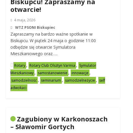
Biskupcu! Zapraszamy na
otwarcie!
4 maja, 2026
WTZ PSONI Biskupiec
Zapraszamy na bardzo ważne spotkanie w
Biskupcu. W piątek 24 maja o godzinie 11:00
odbędzie się otwarcie Symulatora
Mieszkaniowego oraz…..
,
,
Rotary
Rotary Club Olsztyn Varmia
Symulator
,
,
,
Mieszkaniowy
samostanowienie
innowacje
,
,
,
samodzielność
seminarium
samodzielneżycie
self
adwokaci
Zagubiony w Karkonoszach
– Sławomir Gortych