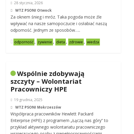
28 stycznia, 2026
WTZ PSONI Otwock
Za oknem śnieg i mróz. Taka pogoda może źle
wpływać na nasze samopoczucie i osłabiać naszą
odporność. Jednym ze sposobów…..
,
,
,
,
odporność
żywienie
dieta
zdrowie
wiedza
Wspólnie zdobywają
szczyty – Wolontariat
Pracowniczy HPE
19 grudnia, 2025
WTZ PSONI Mokrzeszów
Współpraca pracowników Hewlett Packard
Enterprise (HPE) z programem „Łączą nas góry” to
przykład aktywnego wolontariatu pracowniczego
wspierającego osoby z niepełnosprawnościami.