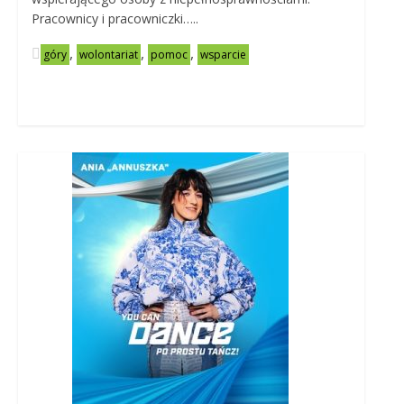
Pracownicy i pracowniczki…..
,
,
,
góry
wolontariat
pomoc
wsparcie