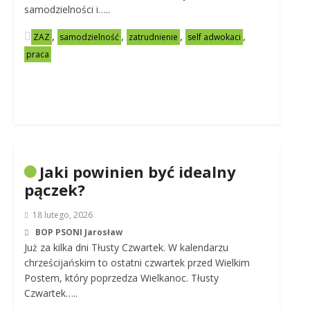
samodzielności i…..
,
,
,
,
ZAZ
samodzielność
zatrudnienie
self adwokaci
praca
Jaki powinien być idealny
pączek?
18 lutego, 2026
BOP PSONI Jarosław
Już za kilka dni Tłusty Czwartek. W kalendarzu
chrześcijańskim to ostatni czwartek przed Wielkim
Postem, który poprzedza Wielkanoc. Tłusty
Czwartek…..