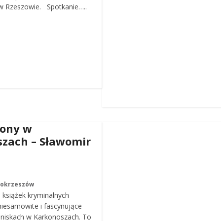
 Rzeszowie. Spotkanie…..
iony w
zach – Sławomir
Mokrzeszów
a książek kryminalnych
iesamowite i fascynujące
roniskach w Karkonoszach. To