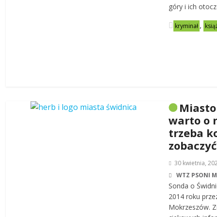
góry i ich otoc
,
kryminał
ksią
Miasto
warto o 
trzeba k
zobaczyć
30 kwietnia, 20
WTZ PSONI 
Sonda o Świdni
2014 roku prze
Mokrzeszów. Zn