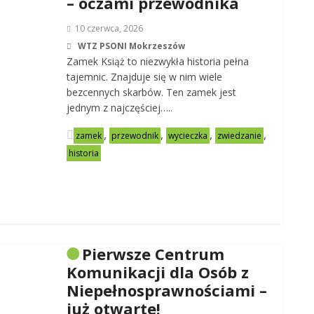
– oczami przewodnika
10 czerwca, 2026
WTZ PSONI Mokrzeszów
Zamek Książ to niezwykła historia pełna
tajemnic. Znajduje się w nim wiele
bezcennych skarbów. Ten zamek jest
jednym z najczęściej…..
,
,
,
,
zamek
przewodnik
wycieczka
zwiedzanie
historia
Pierwsze Centrum
Komunikacji dla Osób z
Niepełnosprawnościami –
już otwarte!