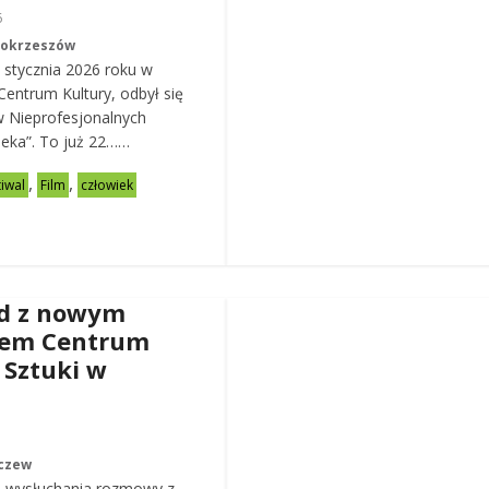
6
Mokrzeszów
 stycznia 2026 roku w
entrum Kultury, odbył się
w Nieprofesjonalnych
eka”. To już 22……
,
,
tiwal
Film
człowiek
d z nowym
rem Centrum
 Sztuki w
czew
 wysłuchania rozmowy z