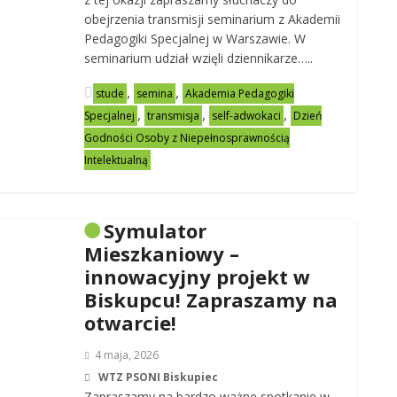
obejrzenia transmisji seminarium z Akademii
Pedagogiki Specjalnej w Warszawie. W
seminarium udział wzięli dziennikarze…..
,
,
stude
semina
Akademia Pedagogiki
,
,
,
Specjalnej
transmisja
self-adwokaci
Dzień
Godności Osoby z Niepełnosprawnością
Intelektualną
Symulator
Mieszkaniowy –
innowacyjny projekt w
Biskupcu! Zapraszamy na
otwarcie!
4 maja, 2026
WTZ PSONI Biskupiec
Zapraszamy na bardzo ważne spotkanie w