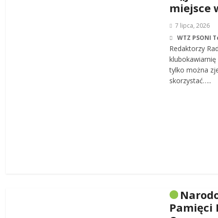
miejsce 
7 lipca, 2026
WTZ PSONI T
Redaktorzy Rad
klubokawiarnię 
tylko można zj
skorzystać…..
Narodo
Pamięci 