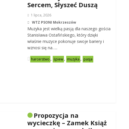
Sercem, Słyszeć Duszą
1 lipca, 2026
WTZ PSONI Mokrzeszów
Muzyka jest wielką pasją dla naszego gościa
Stanisława Ostafińskiego, który dzięki
właśnie muzyce pokonuje swoje bariery i
wznosi się na…..
,
,
,
harcerstwo
śpiew
muzyka
pasja
Propozycja na
wycieczkę – Zamek Książ