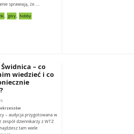
zenie sprawiają, że…..
,
,
żki
góry
hobby
 Świdnica – co
nim wiedzieć i co
oniecznie
?
26
Mokrzeszów
cy – audycja przygotowana w
z zespół dziennikarzy z WTZ
ajdziesz tam wiele