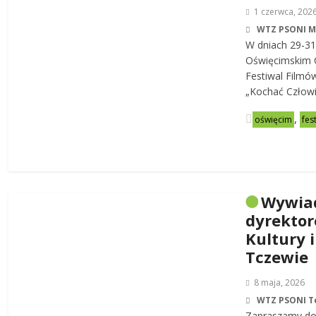
1 czerwca, 202
WTZ PSONI 
W dniach 29-31
Oświęcimskim C
Festiwal Filmó
„Kochać Człowi
,
oświęcim
fes
Wywia
dyrekto
Kultury i
Tczewie
8 maja, 2026
WTZ PSONI T
Zapraszamy do