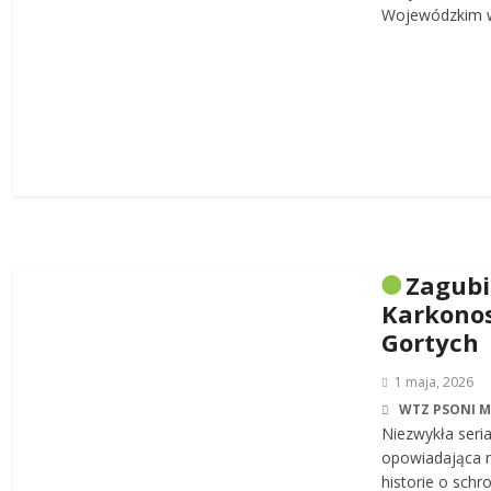
Wojewódzkim w
Zagub
Karkonos
Gortych
1 maja, 2026
WTZ PSONI 
Niezwykła seri
opowiadająca n
historie o sch