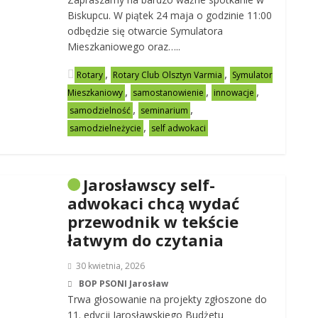
Biskupcu. W piątek 24 maja o godzinie 11:00
odbędzie się otwarcie Symulatora
Mieszkaniowego oraz…..
,
,
Rotary
Rotary Club Olsztyn Varmia
Symulator
,
,
,
Mieszkaniowy
samostanowienie
innowacje
,
,
samodzielność
seminarium
,
samodzielneżycie
self adwokaci
Jarosławscy self-
adwokaci chcą wydać
przewodnik w tekście
łatwym do czytania
30 kwietnia, 2026
BOP PSONI Jarosław
Trwa głosowanie na projekty zgłoszone do
11. edycji Jarosławskiego Budżetu