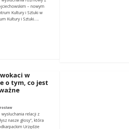
ojciechowskim – nowym
trum Kultury i Sztuki w
m Kultury i Sztuki…..
dwokaci w
e o tym, co jest
 ważne
arosław
wysłuchania relacji z
łysz nasze głosy”, która
odkarpackim Urzędzie