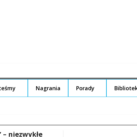
steśmy
Nagrania
Porady
Bibliote
” – niezwykłe