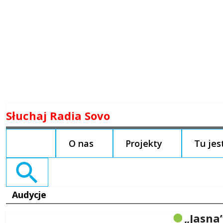
Skip
Słuchaj Radia Sovo
to
content
O nas
Projekty
Tu je
Search
for:
Audycje
„Jasna