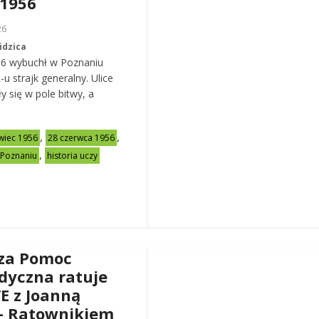
 1956
26
idzica
56 wybuchł w Poznaniu
u strajk generalny. Ulice
y się w pole bitwy, a
,
,
wiec 1956
28 czerwca 1956
,
 Poznaniu
historia uczy
za Pomoc
dyczna ratuje
VE z Joanną
– Ratownikiem