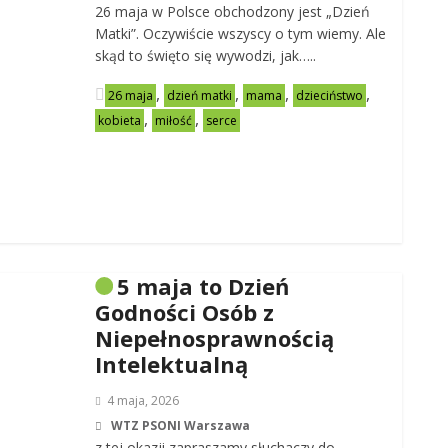
26 maja w Polsce obchodzony jest „Dzień
Matki”. Oczywiście wszyscy o tym wiemy. Ale
skąd to święto się wywodzi, jak…..
,
,
,
,
26 maja
dzień matki
mama
dzieciństwo
,
,
kobieta
miłość
serce
5 maja to Dzień
Godności Osób z
Niepełnosprawnością
Intelektualną
4 maja, 2026
WTZ PSONI Warszawa
z tej okazji zapraszamy słuchaczy do