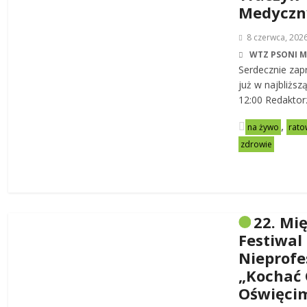
Medycz
8 czerwca, 202
WTZ PSONI 
Serdecznie zap
już w najbliższ
12:00 Redaktor
,
na żywo
rato
zdrowie
22. Mi
Festiwal
Nieprofe
„Kochać 
Oświęci