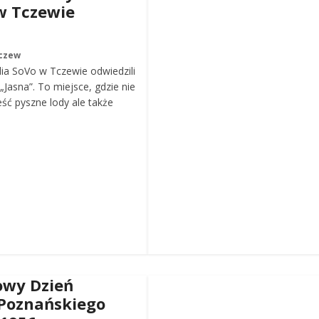
w Tczewie
czew
ia SoVo w Tczewie odwiedzili
„Jasna”. To miejsce, gdzie nie
eść pyszne lody ale także
wy Dzień
Poznańskiego