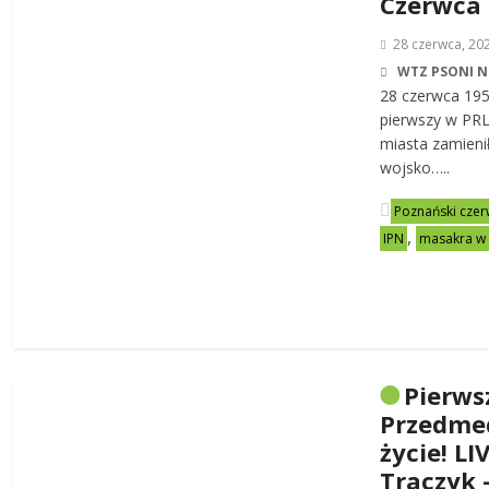
Czerwca
28 czerwca, 20
WTZ PSONI N
28 czerwca 19
pierwszy w PRL-
miasta zamienił
wojsko…..
Poznański czer
,
IPN
masakra w
Pierws
Przedme
życie! LI
Traczyk 