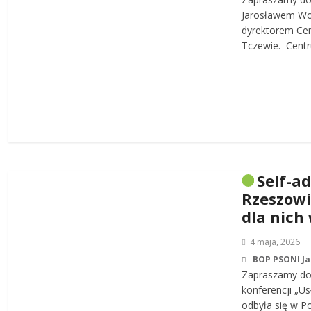
Jarosławem W
dyrektorem Cen
Tczewie. Centru
Self-a
Rzeszowi
dla nich
4 maja, 2026
BOP PSONI J
Zapraszamy do 
konferencji „Us
odbyła się w P