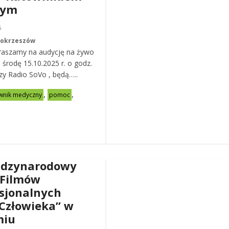
nym
6
Mokrzeszów
raszamy na audycję na żywo
ą środę 15.10.2025 r. o godz.
zy Radio SoVo , będą…..
,
,
wnik medyczny
pomoc
ędzynarodowy
 Filmów
sjonalnych
Człowieka” w
miu