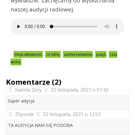
wywiadzie. Zachęcamy do wysłuchania
naszej audycji radiowej.
,
,
,
,
moja aktywność
co lubię
zainteresowania
pasja
czas
wolny
Komentarze (2)
Kamila Żory
22 listopada, 2021 o 07:43
Super adycja
Zbyszek
22 listopada, 2021 o 12:53
TA AUDYCJA NAM SIĘ PODOBA