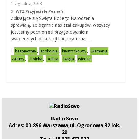
7 grudnia, 2023
WTZ Przyjaciele Poznań
Zbliżające się Święta Bożego Narodzenia
sprawiają, że ogarnia nas szał zakupów. Wszyscy
jesteśmy pochłonięci przygotowaniem
świątecznych dekoracji i potraw oraz…..
,
,
,
,
bezpiecznie
spokojnie
kieszonkowcy
włamania
,
,
,
,
zakupy
choinka
policja
święta
wiedza
Radio Sovo
Adres: 00-896 Warszawa,ul. Ogrodowa 32 lok.
29