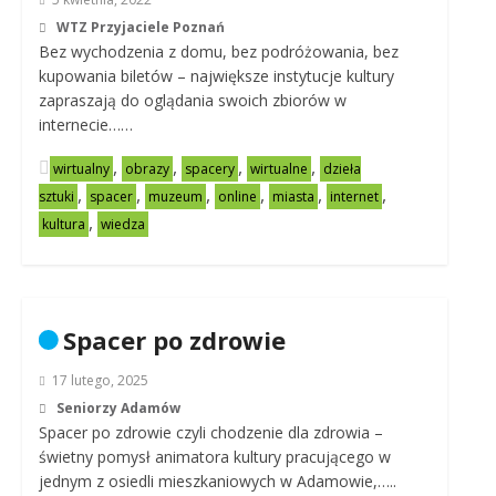
WTZ Przyjaciele Poznań
Bez wychodzenia z domu, bez podróżowania, bez
kupowania biletów – największe instytucje kultury
zapraszają do oglądania swoich zbiorów w
internecie……
,
,
,
,
wirtualny
obrazy
spacery
wirtualne
dzieła
,
,
,
,
,
,
sztuki
spacer
muzeum
online
miasta
internet
,
kultura
wiedza
Spacer po zdrowie
17 lutego, 2025
Seniorzy Adamów
Spacer po zdrowie czyli chodzenie dla zdrowia –
świetny pomysł animatora kultury pracującego w
jednym z osiedli mieszkaniowych w Adamowie,…..