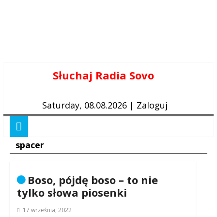
Skip
Słuchaj Radia Sovo
to
content
Saturday, 08.08.2026
|
Zaloguj
spacer
Boso, pójdę boso – to nie
tylko słowa piosenki
17 września, 2022