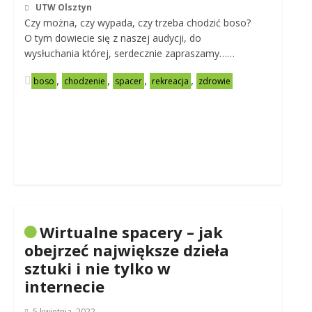
UTW Olsztyn
Czy można, czy wypada, czy trzeba chodzić boso?
O tym dowiecie się z naszej audycji, do
wysłuchania której, serdecznie zapraszamy……
,
,
,
,
boso
chodzenie
spacer
rekreacja
zdrowie
Wirtualne spacery – jak
obejrzeć największe dzieła
sztuki i nie tylko w
internecie
5 kwietnia, 2022