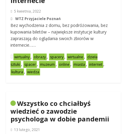
internecie
5 kwietnia, 2022
WTZ Przyjaciele Poznań
Bez wychodzenia z domu, bez podróżowania, bez
kupowania biletów – największe instytucje kultury
zapraszają do oglądania swoich zbiorów w
internecie……
,
,
,
,
wirtualny
obrazy
spacery
wirtualne
dzieła
,
,
,
,
,
,
sztuki
spacer
muzeum
online
miasta
internet
,
kultura
wiedza
Wszystko co chciałbyś
wiedzieć o zawodzie
psychologa w dobie pandemii
13 lutego, 2021