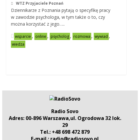
WTZ Przyjaciele Poznań
Dziennikarze z Poznania pytają o specyfikę pracy
w zawodzie psychologa, w tym także o to, czy
można korzystać z jego…..
,
,
,
,
,
wsparcie
online
psycholog
rozmowa
wywiad
wiedza
Radio Sovo
Adres: 00-896 Warszawa,ul. Ogrodowa 32 lok.
29
Tel.: +48 698 472 879
E-mail.: radio@radiosovo.pl