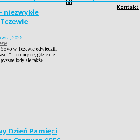
NI
Kontakt
– niezwykłe
 Tczewie
erwca, 2026
zew
 SoVo w Tczewie odwiedzili
asna”. To miejsce, gdzie nie
 pyszne lody ale także
y Dzień Pamięci