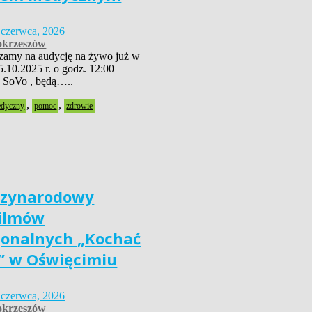
 czerwca, 2026
krzeszów
szamy na audycję na żywo już w
5.10.2025 r. o godz. 12:00
 SoVo , będą…..
,
,
edyczny
pomoc
zdrowie
dzynarodowy
Filmów
jonalnych „Kochać
” w Oświęcimiu
 czerwca, 2026
krzeszów