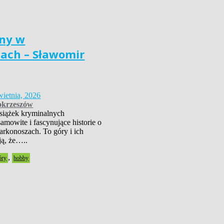
ny w
ach – Sławomir
wietnia, 2026
krzeszów
książek kryminalnych
amowite i fascynujące historie o
rkonoszach. To góry i ich
ją, że…..
,
óry
hobby