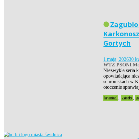
Zagubio
Karkonosz
Gortych
1 maja, 2026
30 k
WTZ PSONI Mo
Niezwykła seria 
opowiadająca nies
schroniskach w Ka
otoczenie sprawia
,
,
kryminał
książki
g