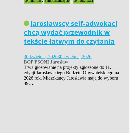
,
,
seminarium
samodzielneżycie
self adwokaci
Jarosławscy self-adwokaci
chcą wydać przewodnik w
tekście łatwym do czytania
30 kwietnia, 2026
30 kwietnia, 2026
BOP PSONI Jarosław
Trwa głosowanie na projekty zgłoszone do 11.
edycji Jarosławskiego Budżetu Obywatelskiego na
2026 rok. Mieszkańcy Jarosławia mają do wyboru
49…..