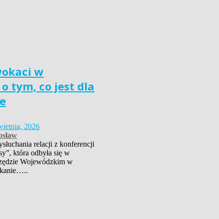
wokaci w
o tym, co jest dla
e
wietnia, 2026
osław
łuchania relacji z konferencji
sy”, która odbyła się w
zędzie Wojewódzkim w
kanie…..