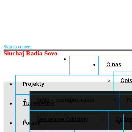
Skip to content
Słuchaj Radia Sovo
O nas
Opis
Projekty
SoVo – dostępne radio
Pr
Tu jesteśmy
internetowe
Senioralne Oddziały
Oddzia
Porady