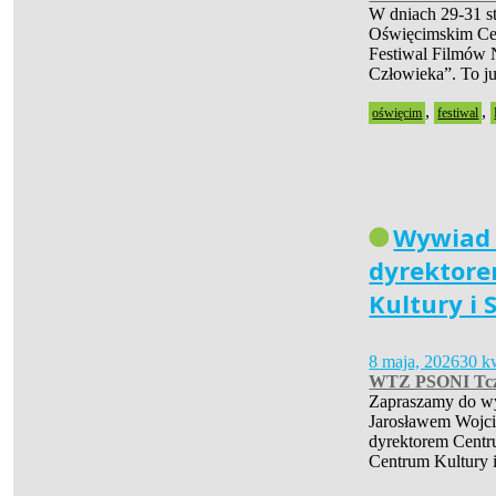
W dniach 29-31 s
Oświęcimskim Cen
Festiwal Filmów 
Człowieka”. To 
,
,
oświęcim
festiwal
Wywiad
dyrektor
Kultury i 
8 maja, 2026
30 k
WTZ PSONI Tc
Zapraszamy do w
Jarosławem Wojc
dyrektorem Centr
Centrum Kultury 