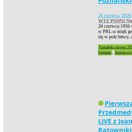
Poznański
28 czerwca, 2026
WTZ PSONI Nid
28 czerwca 1956 
w PRL-u strajk ge
się w pole bitwy,
Poznański czerwiec 19
,
Poznaniu
historia ucz
Pierwsz
Przedmedy
LIVE z Joa
Ratownik