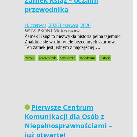
Zamek Książ – oczami
przewodnika
10 czerwca, 2026
3 czerwca, 2026
WTZ PSONI Mokrzeszów
Zamek Książ to niezwykła historia pełna tajemnic.
Znajduje się w nim wiele bezcennych skarbów.
Ten zamek jest jednym z najczęściej…..
,
,
,
,
zamek
przewodnik
wycieczka
zwiedzanie
historia
Pierwsze Centrum
Komunikacji dla Osób z
Niepełnosprawnościami –
już otwarte!