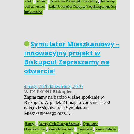
,
,
,
,
stude
semina
Akademia Pedagogiki Specjalnej
transmisja
,
self-adwokaci
Dzień Godności Osoby z Niepełnosprawnością
Intelektualną
Symulator Mieszkaniowy –
innowacyjny projekt w
Biskupcu! Zapraszamy na
otwarcie!
4 maja, 2026
30 kwietnia, 2026
WTZ PSONI Biskupiec
Zapraszamy na bardzo ważne spotkanie w
Biskupcu. W piątek 24 maja o godzinie 11:00
odbędzie się otwarcie Symulatora
Mieszkaniowego oraz…..
,
,
Rotary
Rotary Club Olsztyn Varmia
Symulator
,
,
,
,
Mieszkaniowy
samostanowienie
innowacje
samodzielność