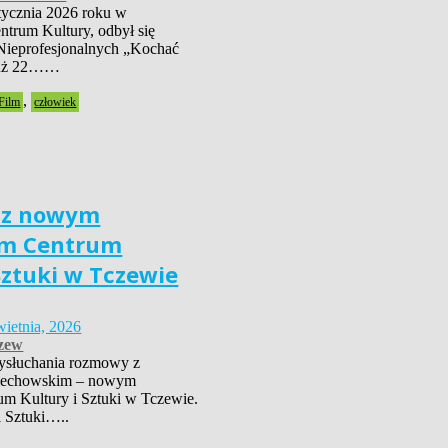
tycznia 2026 roku w
trum Kultury, odbył się
Nieprofesjonalnych „Kochać
już 22……
,
Film
człowiek
 z nowym
em Centrum
Sztuki w Tczewie
wietnia, 2026
zew
ysłuchania rozmowy z
iechowskim – nowym
um Kultury i Sztuki w Tczewie.
i Sztuki…..