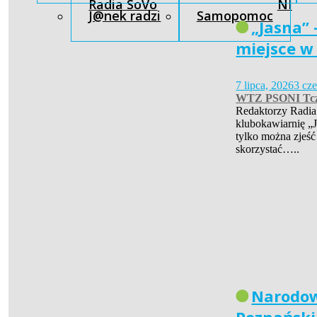
Radia SoVo
NI
J@nek radzi
Samopomoc
„Jasna” 
miejsce w
7 lipca, 2026
3 cz
WTZ PSONI Tc
Redaktorzy Radia
klubokawiarnię „J
tylko można zjeść
skorzystać…..
Narodow