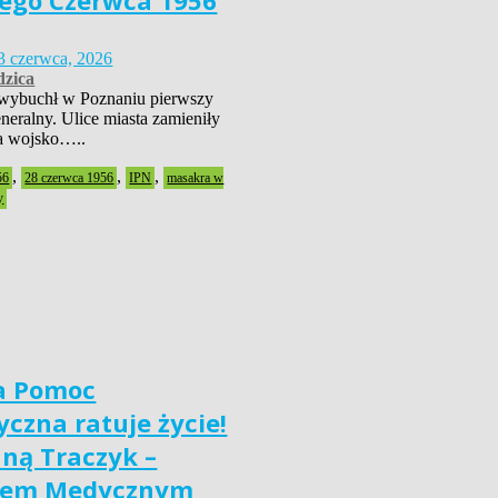
ego Czerwca 1956
3 czerwca, 2026
zica
wybuchł w Poznaniu pierwszy
neralny. Ulice miasta zamieniły
 a wojsko…..
,
,
,
56
28 czerwca 1956
IPN
masakra w
y
a Pomoc
czna ratuje życie!
nną Traczyk –
iem Medycznym