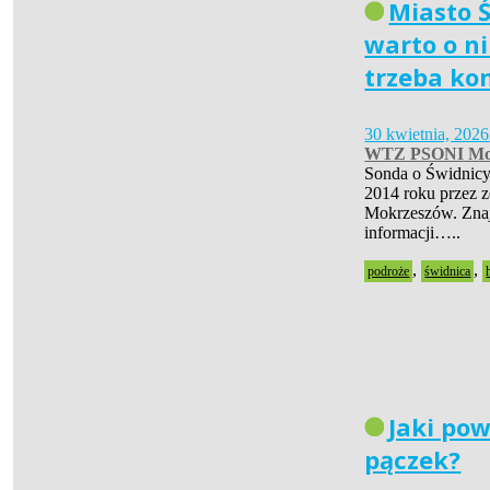
Miasto Ś
warto o ni
trzeba ko
30 kwietnia, 2026
WTZ PSONI Mo
Sonda o Świdnicy
2014 roku przez 
Mokrzeszów. Znaj
informacji…..
,
,
podroże
świdnica
Jaki pow
pączek?