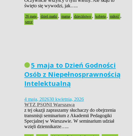
Oczywiście wszyscy o tym wiemy. Ale skąd to
święto się wywodzi, jak…..
,
,
,
,
,
,
26 maja
dzień matki
mama
dzieciństwo
kobieta
miłość
serce
5 maja to Dzień Godności
Osób z Niepełnosprawnością
Intelektualną
4 maja, 2026
30 kwietnia, 2026
WTZ PSONI Warszawa
z tej okazji zapraszamy słuchaczy do obejrzenia
transmisji seminarium z Akademii Pedagogiki
Specjalnej w Warszawie. W seminarium udział
wzięli dziennikarze…..