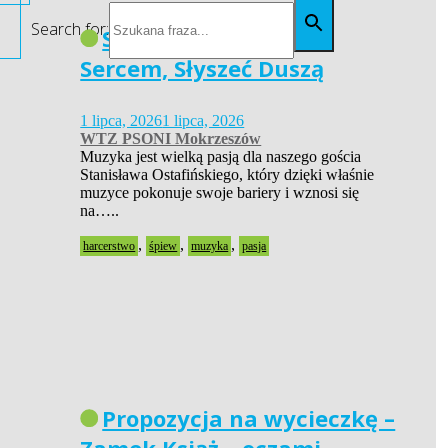
Search for:
Siła Pasji – Widzieć
Sercem, Słyszeć Duszą
1 lipca, 2026
1 lipca, 2026
WTZ PSONI Mokrzeszów
Muzyka jest wielką pasją dla naszego gościa
Stanisława Ostafińskiego, który dzięki właśnie
muzyce pokonuje swoje bariery i wznosi się
na…..
,
,
,
harcerstwo
śpiew
muzyka
pasja
Propozycja na wycieczkę –