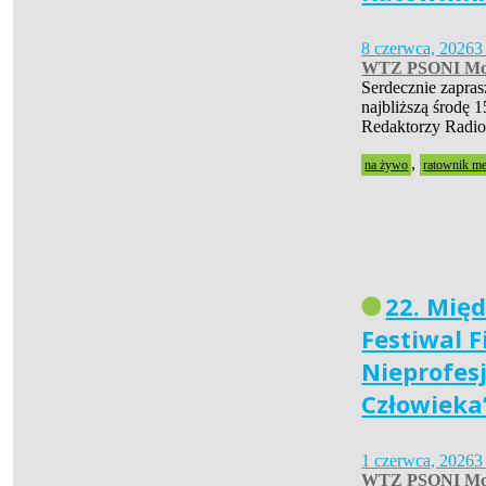
8 czerwca, 2026
3
WTZ PSONI Mo
Serdecznie zapra
najbliższą środę 1
Redaktorzy Radio
,
na żywo
ratownik m
22. Mię
Festiwal 
Nieprofes
Człowieka
1 czerwca, 2026
3
WTZ PSONI Mo