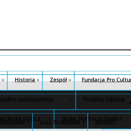
Historia
Zespół
Fundacja Pro Cultu
ojekty ogólnopolskie
Projekty lokalne
ły Radia Osób z
Grupy Słuchaczy Osób z
Biblioteka
Listy Przebojów
Kontakt