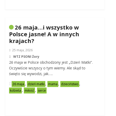
26 maja…i wszystko w
Polsce jasne! A w innych
krajach?
25 maja, 2026
WTZ PSONI Żory
26 maja w Polsce obchodzony jest „Dzień Matki”.
Oczywiście wszyscy o tym wiemy. Ale skąd to
święto się wywodzi, jak…..
,
,
,
,
26 maja
dzień matki
mama
dzieciństwo
,
,
kobieta
miłość
serce