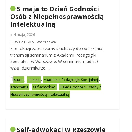
5 maja to Dzień Godności
Osób z Niepełnosprawnością
Intelektualną
4 maja, 2026
WTZ PSONI Warszawa
z tej okazji zapraszamy słuchaczy do obejrzenia
transmisji seminarium z Akademii Pedagogiki
Specjalnej w Warszawie. W seminarium udział
wzięli dziennikarze…..
,
,
,
stude
semina
Akademia Pedagogiki Specjalnej
,
,
transmisja
self-adwokaci
Dzień Godności Osoby z
Niepełnosprawnością Intelektualną
Self-adwokaci w Rzeszowie