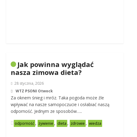
Jak powinna wyglądać
nasza zimowa dieta?
28 stycznia, 2026
WTZ PSONI Otwock
Za oknem śnieg i mróz. Taka pogoda może źle
wpływać na nasze samopoczucie i osłabiać naszą
odporność. Jednym ze sposobów…..
,
,
,
,
odporność
żywienie
dieta
zdrowie
wiedza