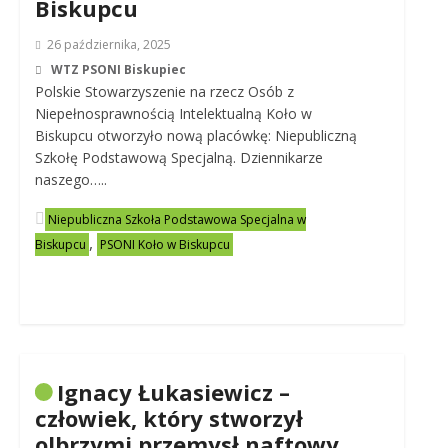
Biskupcu
26 października, 2025
WTZ PSONI Biskupiec
Polskie Stowarzyszenie na rzecz Osób z
Niepełnosprawnością Intelektualną Koło w
Biskupcu otworzyło nową placówkę: Niepubliczną
Szkołę Podstawową Specjalną. Dziennikarze
naszego…..
Niepubliczna Szkoła Podstawowa Specjalna w
,
Biskupcu
PSONI Koło w Biskupcu
Ignacy Łukasiewicz –
człowiek, który stworzył
olbrzymi przemysł naftowy