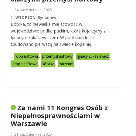
24 października, 2025
WTZ PSONI Rymanów
Bóbrka, to niewielka miejscowość w
województwie podkarpackim, którą kojarzymy z
Ignacym Łukasiewiczem. W pobliskim lesie
zbudowano pierwszą na świecie kopalnię…..
,
,
,
ropa naftowa
przemysł naftowy
Ignacy Łukasiewicz
,
,
lampa naftowa
Bóbrka
muzeum
Za nami 11 Kongres Osób z
Niepełnosprawnościami w
Warszawie
21 października, 2025