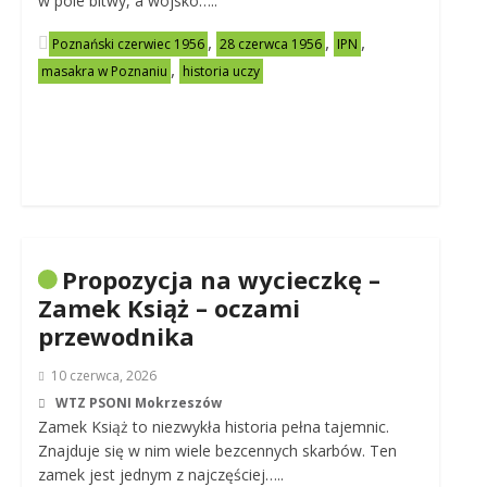
w pole bitwy, a wojsko…..
,
,
,
Poznański czerwiec 1956
28 czerwca 1956
IPN
,
masakra w Poznaniu
historia uczy
Propozycja na wycieczkę –
Zamek Książ – oczami
przewodnika
10 czerwca, 2026
WTZ PSONI Mokrzeszów
Zamek Książ to niezwykła historia pełna tajemnic.
Znajduje się w nim wiele bezcennych skarbów. Ten
zamek jest jednym z najczęściej…..