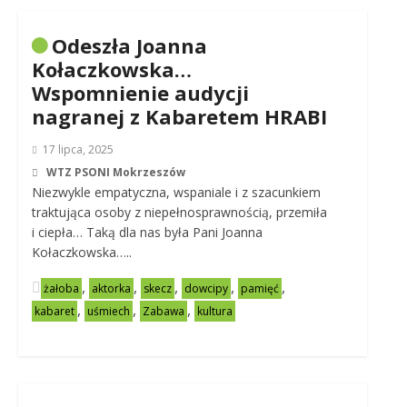
Odeszła Joanna
Kołaczkowska…
Wspomnienie audycji
nagranej z Kabaretem HRABI
17 lipca, 2025
WTZ PSONI Mokrzeszów
Niezwykle empatyczna, wspaniale i z szacunkiem
traktująca osoby z niepełnosprawnością, przemiła
i ciepła… Taką dla nas była Pani Joanna
Kołaczkowska…..
,
,
,
,
,
żałoba
aktorka
skecz
dowcipy
pamięć
,
,
,
kabaret
uśmiech
Zabawa
kultura