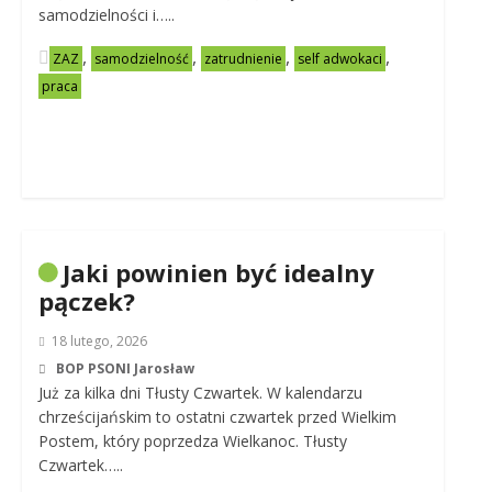
samodzielności i…..
,
,
,
,
ZAZ
samodzielność
zatrudnienie
self adwokaci
praca
Jaki powinien być idealny
pączek?
18 lutego, 2026
BOP PSONI Jarosław
Już za kilka dni Tłusty Czwartek. W kalendarzu
chrześcijańskim to ostatni czwartek przed Wielkim
Postem, który poprzedza Wielkanoc. Tłusty
Czwartek…..