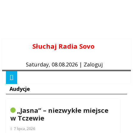
Skip
Słuchaj Radia Sovo
to
content
Saturday, 08.08.2026
|
Zaloguj
Audycje
„Jasna” – niezwykłe miejsce
w Tczewie
7 lipca, 2026