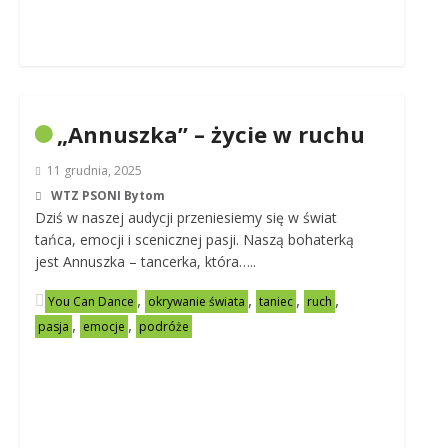
„Annuszka” – życie w ruchu
11 grudnia, 2025
WTZ PSONI Bytom
Dziś w naszej audycji przeniesiemy się w świat
tańca, emocji i scenicznej pasji. Naszą bohaterką
jest Annuszka – tancerka, która…..
,
,
,
,
You Can Dance
okrywanie świata
taniec
ruch
,
,
pasja
emocje
podróże