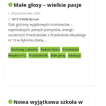
Małe głosy – wielkie pasje
30 października, 2025
WTZ PSONI Bytom
Dziś gościmy wyjątkowych rozmówców –
najmłodszych, pełnych pomysłów, energii i
szczerości! Przedszkolaki z Przedszkola Miejskiego
nr 12 w Bytomiu dzielą…..
,
,
Rozmowy z dziećmi
Radość dzieci
Przedszkole
,
,
,
Miejskie nr12
Przedszkolaki
Małe głosy
edukacja
Nowa wyjątkowa szkoła w