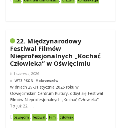
RCK
Centrum Komunikacji
olsztyn
komunikacja
22. Międzynarodowy
Festiwal Filmów
Nieprofesjonalnych „Kochać
Człowieka” w Oświęcimiu
1 czerwca, 2026
WTZ PSONI Mokrzeszów
W dniach 29-31 stycznia 2026 roku w
Oświęcimskim Centrum Kultury, odbył się Festiwal
Filmów Nieprofesjonalnych „Kochać Człowieka”.
To już 22……
,
,
,
oświęcim
festiwal
Film
człowiek