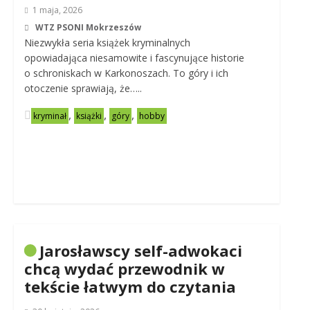
1 maja, 2026
WTZ PSONI Mokrzeszów
Niezwykła seria książek kryminalnych
opowiadająca niesamowite i fascynujące historie
o schroniskach w Karkonoszach. To góry i ich
otoczenie sprawiają, że…..
,
,
,
kryminał
książki
góry
hobby
Jarosławscy self-adwokaci
chcą wydać przewodnik w
tekście łatwym do czytania