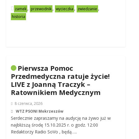
,
,
,
,
zamek
przewodnik
wycieczka
zwiedzanie
historia
Pierwsza Pomoc
Przedmedyczna ratuje życie!
LIVE z Joanną Traczyk –
Ratownikiem Medycznym
8 czerwca, 2026
WTZ PSONI Mokrzeszów
Serdecznie zapraszamy na audycję na żywo już w
najbliższą środę 15.10.2025 r. o godz. 12:00
Redaktorzy Radio SoVo , będą…..