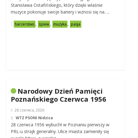
Stanisława Ostafińskiego, który dzięki właśnie
muzyce pokonuje swoje bariery i wznosi się na…..
,
,
,
harcerstwo
śpiew
muzyka
pasja
Narodowy Dzień Pamięci
Poznańskiego Czerwca 1956
28 czerwca, 2026
WTZ PSONI Nidzica
28 czerwca 1956 wybuchł w Poznaniu pierwszy w
PRL-u strajk generalny. Ulice miasta zamieniły się