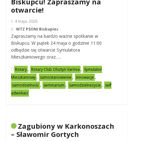
Biskupcu! Zapraszamy na
otwarcie!
4 maja, 2026
WTZ PSONI Biskupiec
Zapraszamy na bardzo ważne spotkanie w
Biskupcu. W piątek 24 maja o godzinie 11:00
odbędzie się otwarcie Symulatora
Mieszkaniowego oraz…..
,
,
Rotary
Rotary Club Olsztyn Varmia
Symulator
,
,
,
Mieszkaniowy
samostanowienie
innowacje
,
,
,
samodzielność
seminarium
samodzielneżycie
self
adwokaci
Zagubiony w Karkonoszach
– Sławomir Gortych